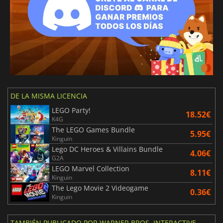
DE LA MISMA LICENCIA
LEGO Party!
18.52€
K4G
The LEGO Games Bundle
5.95€
Kinguin
Lego DC Heroes & Villains Bundle
4.06€
G2A
LEGO Marvel Collection
8.11€
Kinguin
The Lego Movie 2 Videogame
0.36€
Kinguin
TAMBIÉN PUBLICADO POR WARNER BROS. INTERACTIVE