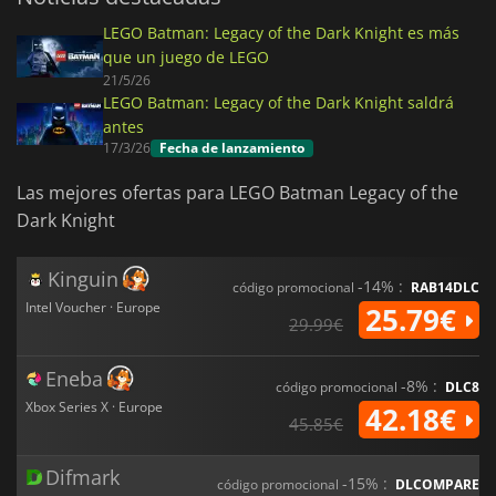
LEGO Batman: Legacy of the Dark Knight es más
que un juego de LEGO
21/5/26
LEGO Batman: Legacy of the Dark Knight saldrá
antes
17/3/26
Fecha de lanzamiento
Las mejores ofertas para LEGO Batman Legacy of the
Dark Knight
Kinguin
-14% :
código promocional
RAB14DLC
Intel Voucher · Europe
25.79€
29.99€
Eneba
-8% :
código promocional
DLC8
Xbox Series X · Europe
42.18€
45.85€
Difmark
-15% :
código promocional
DLCOMPARE