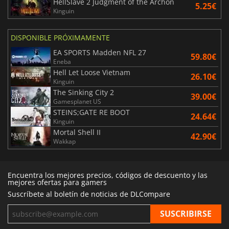
HellSlave 2 Judgment of the Archon
5.25€
Kinguin
DISPONIBLE PRÓXIMAMENTE
EA SPORTS Madden NFL 27
59.80€
Eneba
Hell Let Loose Vietnam
26.10€
Kinguin
The Sinking City 2
39.00€
Gamesplanet US
STEINS;GATE RE BOOT
24.64€
Kinguin
Mortal Shell II
42.90€
Wakkap
Encuentra los mejores precios, códigos de descuento y las
mejores ofertas para gamers
Suscríbete al boletín de noticias de DLCompare