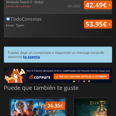
Nintendo Switch 2 · Global
42.49€
49.99€
Venta de cuentas
TodoConsolas
53.95€
Envío · Spain
Puedes dejar un comentario o responder un mensaje iniciando
sesión en
tu cuenta
Puede que también te guste
36.35
€
1