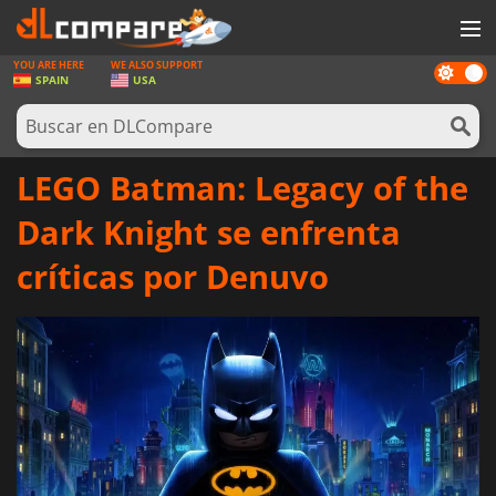
YOU ARE HERE
WE ALSO SUPPORT
Dark
JUEGOS
SPAIN
USA
mode
TARJETAS PREPAGO
SOFTWARE
LEGO Batman: Legacy of the
REWARDS
Dark Knight se enfrenta
HARDWARE
críticas por Denuvo
NOTICIAS
INICIAR SESIÓN O REGISTRARSE