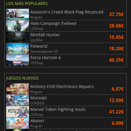
LOS MÁS POPULARES
Assassin's Creed Black Flag Resynced
37.75€
Kinguin
Halo Campaign Evolved
28.68€
LDShop
Mistfall Hunter
15.95€
LootBar
Palworld
18.20€
Gamesplanet US
Forza Horizon 6
40.35€
LDShop
JUEGOS NUEVOS
ReStory Chill Electronics Repairs
6.87€
Kinguin
Montabi
12.09€
LOADED
Marvel Tokon Fighting Souls
41.22€
LDShop
Akatori
6.09€
Kinguin