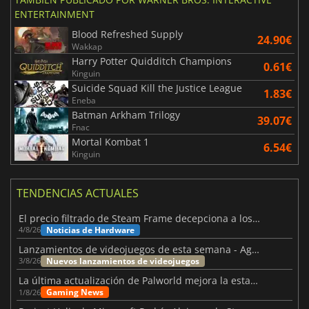
ENTERTAINMENT
Blood Refreshed Supply
24.90€
Wakkap
Harry Potter Quidditch Champions
0.61€
Kinguin
Suicide Squad Kill the Justice League
1.83€
Eneba
Batman Arkham Trilogy
39.07€
Fnac
Mortal Kombat 1
6.54€
Kinguin
TENDENCIAS ACTUALES
El precio filtrado de Steam Frame decepciona a los usuarios
Noticias de Hardware
4/8/26
Lanzamientos de videojuegos de esta semana - Agosto de 2026 (semana 32)
Nuevos lanzamientos de videojuegos
3/8/26
La última actualización de Palworld mejora la estabilidad
Gaming News
1/8/26