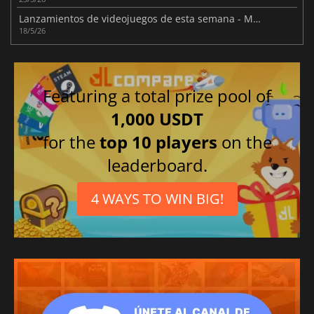
Lanzamientos de videojuegos de esta semana - Mayo 2026 (Semana 21)
18/5/26
Featuring a total prize pool of
1,000 USDT
for the
top 10 players
on the
leaderboard.
4 WAYS TO WIN BIG!