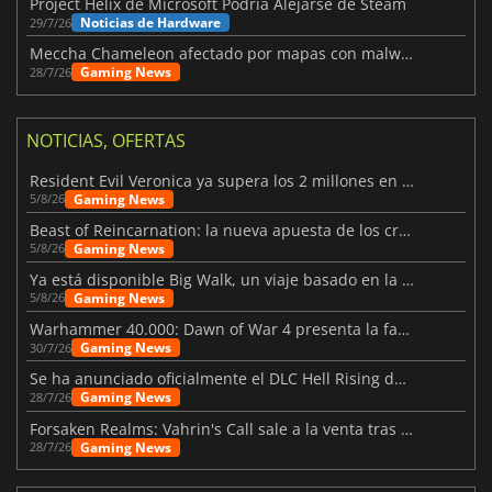
Project Helix de Microsoft Podría Alejarse de Steam
Noticias de Hardware
29/7/26
Meccha Chameleon afectado por mapas con malware y Discord
Gaming News
28/7/26
NOTICIAS, OFERTAS
Resident Evil Veronica ya supera los 2 millones en listas de deseados
Gaming News
5/8/26
Beast of Reincarnation: la nueva apuesta de los creadores de Pokémon
Gaming News
5/8/26
Ya está disponible Big Walk, un viaje basado en la amistad
Gaming News
5/8/26
Warhammer 40.000: Dawn of War 4 presenta la facción de los Necrones
Gaming News
30/7/26
Se ha anunciado oficialmente el DLC Hell Rising de Nioh 3
Gaming News
28/7/26
Forsaken Realms: Vahrin's Call sale a la venta tras una década
Gaming News
28/7/26