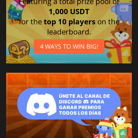
Featuring a total prize pool of
1,000 USDT
for the
top 10 players
on the
leaderboard.
4 WAYS TO WIN BIG!