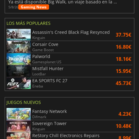
Ya está disponible Big Walk, un viaje basado en la amistad
Gaming News
5/8/26
LOS MÁS POPULARES
Assassin's Creed Black Flag Resynced
37.75€
Kinguin
Corsair Cove
16.80€
Game Boost
Palworld
18.16€
Gamesplanet US
Mistfall Hunter
15.95€
LootBar
EA SPORTS FC 27
45.73€
Eneba
JUEGOS NUEVOS
Fantasy Network
4.23€
Difmark
Sovereign Tower
10.48€
Kinguin
ReStory Chill Electronics Repairs
8.99€