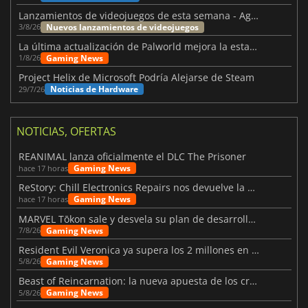
Lanzamientos de videojuegos de esta semana - Agosto de 2026 (semana 32)
Nuevos lanzamientos de videojuegos
3/8/26
La última actualización de Palworld mejora la estabilidad
Gaming News
1/8/26
Project Helix de Microsoft Podría Alejarse de Steam
Noticias de Hardware
29/7/26
NOTICIAS, OFERTAS
REANIMAL lanza oficialmente el DLC The Prisoner
Gaming News
hace 17 horas
ReStory: Chill Electronics Repairs nos devuelve la nostalgia de los 2000
Gaming News
hace 17 horas
MARVEL Tōkon sale y desvela su plan de desarrollo para el primer año
Gaming News
7/8/26
Resident Evil Veronica ya supera los 2 millones en listas de deseados
Gaming News
5/8/26
Beast of Reincarnation: la nueva apuesta de los creadores de Pokémon
Gaming News
5/8/26