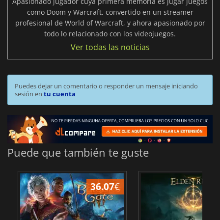
Apasionado jugador cuya primera memoria es jugar juegos
como Doom y Warcraft, convertido en un streamer
profesional de World of Warcraft, y ahora apasionado por
todo lo relacionado con los videojuegos.
Ver todas las noticias
Puedes dejar un comentario o responder un mensaje iniciando
sesión en
tu cuenta
Puede que también te guste
36.07
€
1