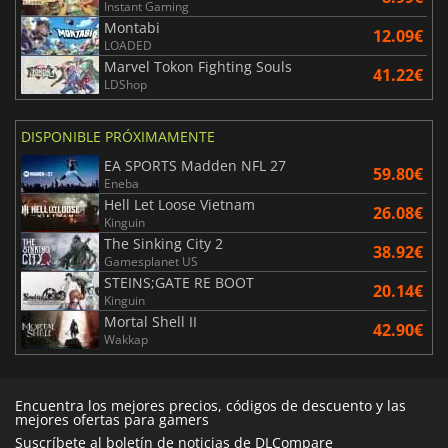
Instant Gaming
Montabi
12.09€
LOADED
Marvel Tokon Fighting Souls
41.22€
LDShop
DISPONIBLE PRÓXIMAMENTE
EA SPORTS Madden NFL 27
59.80€
Eneba
Hell Let Loose Vietnam
26.08€
Kinguin
The Sinking City 2
38.92€
Gamesplanet US
STEINS;GATE RE BOOT
20.14€
Kinguin
Mortal Shell II
42.90€
Wakkap
Encuentra los mejores precios, códigos de descuento y las
mejores ofertas para gamers
Suscríbete al boletín de noticias de DLCompare