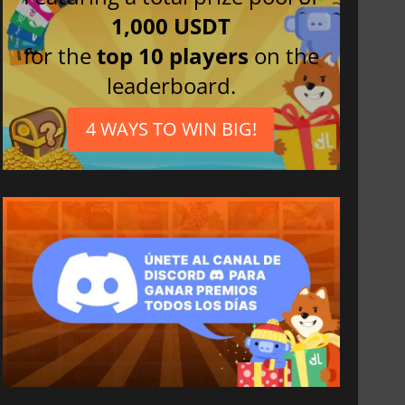
1,000 USDT
for the
top 10 players
on the
leaderboard.
4 WAYS TO WIN BIG!