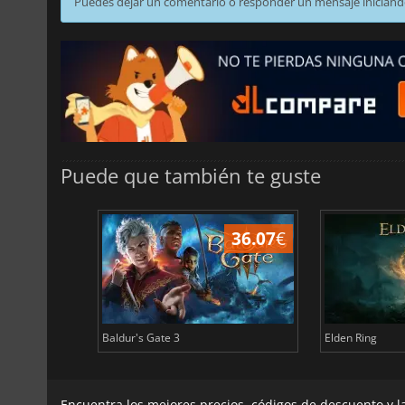
Puedes dejar un comentario o responder un mensaje iniciand
Puede que también te guste
45.03
€
36.07
€
Baldur's Gate 3
Elden Ring
Encuentra los mejores precios, códigos de descuento y 