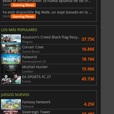
Beast of Reincarnation: la nueva apuesta de los creadores de Pokémon
Gaming News
5/8/26
Ya está disponible Big Walk, un viaje basado en la amistad
Gaming News
5/8/26
LOS MÁS POPULARES
Assassin's Creed Black Flag Resynced
37.75€
Kinguin
Corsair Cove
16.80€
Game Boost
Palworld
18.16€
Gamesplanet US
Mistfall Hunter
15.96€
LootBar
EA SPORTS FC 27
45.73€
Eneba
JUEGOS NUEVOS
Fantasy Network
4.25€
Difmark
Sovereign Tower