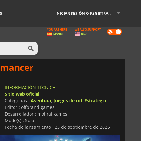
S
INICIAR SESIÓN O REGISTRARSE
YOU ARE HERE
WE ALSO SUPPORT
Dark
SPAIN
USA
mode
ermancer
INFORMACIÓN TÉCNICA
Sitio web oficial
Categorías :
Aventura
,
Juegos de rol
,
Estrategia
Editor : offbrand games
Desarrollador : moi rai games
Modo(s) : Solo
Fecha de lanzamiento : 23 de septiembre de 2025