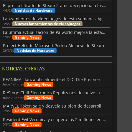
El precio filtrado de Steam Frame decepciona a los usuarios
Noticias de Hardware
4/8/26
Lanzamientos de videojuegos de esta semana - Agosto de 2026 (semana 32)
Nuevos lanzamientos de videojuegos
3/8/26
La última actualización de Palworld mejora la estabilidad
Gaming News
1/8/26
Project Helix de Microsoft Podría Alejarse de Steam
Noticias de Hardware
29/7/26
NOTICIAS, OFERTAS
REANIMAL lanza oficialmente el DLC The Prisoner
Gaming News
hace 19 horas
ReStory: Chill Electronics Repairs nos devuelve la nostalgia de los 2000
Gaming News
hace 20 horas
MARVEL Tōkon sale y desvela su plan de desarrollo para el primer año
Gaming News
7/8/26
Resident Evil Veronica ya supera los 2 millones en listas de deseados
Gaming News
5/8/26