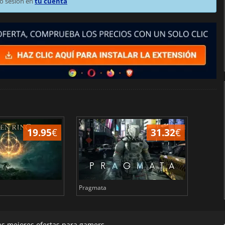
o sesión en
tu cuenta
19.95
€
31.32
€
Pragmata
Total 
las mejores ofertas para gamers