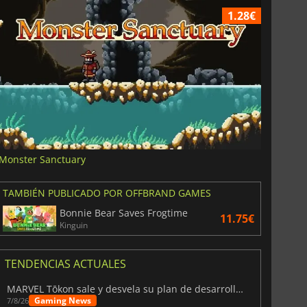
1.28€
Monster Sanctuary
TAMBIÉN PUBLICADO POR OFFBRAND GAMES
Bonnie Bear Saves Frogtime
11.75€
Kinguin
TENDENCIAS ACTUALES
MARVEL Tōkon sale y desvela su plan de desarrollo para el primer año
Gaming News
7/8/26