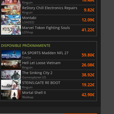
10.48€
Kinguin
ReStory Chill Electronics Repairs
9.82€
Kinguin
Montabi
12.09€
LOADED
Marvel Tokon Fighting Souls
41.22€
LDShop
DISPONIBLE PRÓXIMAMENTE
EA SPORTS Madden NFL 27
59.80€
Eneba
Hell Let Loose Vietnam
26.08€
6.75
€
15.51
€
Kinguin
The Sinking City 2
38.92€
Gamesplanet US
STEINS;GATE RE BOOT
19.22€
Kinguin
Mortal Shell II
42.90€
War WARHAMMER 3
Lies Of P
Wakkap