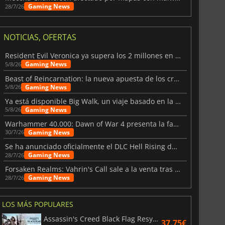
Gaming News
28/7/26
NOTICIAS, OFERTAS
Resident Evil Veronica ya supera los 2 millones en listas de deseados
Gaming News
5/8/26
Beast of Reincarnation: la nueva apuesta de los creadores de Pokémon
Gaming News
5/8/26
Ya está disponible Big Walk, un viaje basado en la amistad
Gaming News
5/8/26
Warhammer 40.000: Dawn of War 4 presenta la facción de los Necrones
Gaming News
30/7/26
Se ha anunciado oficialmente el DLC Hell Rising de Nioh 3
Gaming News
28/7/26
Forsaken Realms: Vahrin's Call sale a la venta tras una década
Gaming News
28/7/26
LOS MÁS POPULARES
Assassin's Creed Black Flag Resynced
37.75€