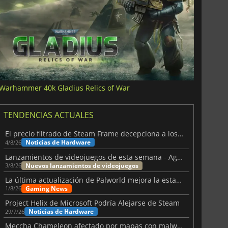
Warhammer 40k Gladius Relics of War
TENDENCIAS ACTUALES
El precio filtrado de Steam Frame decepciona a los usuarios
Noticias de Hardware
4/8/26
Lanzamientos de videojuegos de esta semana - Agosto de 2026 (semana 32)
Nuevos lanzamientos de videojuegos
3/8/26
La última actualización de Palworld mejora la estabilidad
Gaming News
1/8/26
Project Helix de Microsoft Podría Alejarse de Steam
Noticias de Hardware
29/7/26
Meccha Chameleon afectado por mapas con malware y Discord