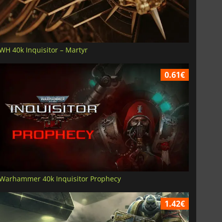
WH 40k Inquisitor – Martyr
0.61€
Warhammer 40k Inquisitor Prophecy
1.42€