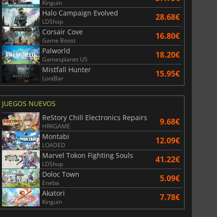
Kinguin
Halo Campaign Evolved
28.68€
LDShop
Corsair Cove
16.80€
Game Boost
Palworld
18.20€
Gamesplanet US
Mistfall Hunter
15.95€
LootBar
JUEGOS NUEVOS
ReStory Chill Electronics Repairs
9.68€
HRKGAME
Montabi
12.09€
LOADED
Marvel Tokon Fighting Souls
41.22€
LDShop
Doloc Town
5.09€
Eneba
Akatori
7.78€
Kinguin