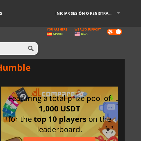
S
INICIAR SESIÓN O REGISTRARSE
YOU ARE HERE
WE ALSO SUPPORT
Dark
SPAIN
USA
mode
 Humble
Featuring a total prize pool of
1,000 USDT
for the
top 10 players
on the
leaderboard.