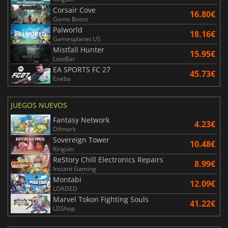
Corsair Cove
16.80€
Game Boost
Palworld
18.16€
Gamesplanet US
Mistfall Hunter
15.95€
LootBar
EA SPORTS FC 27
45.73€
Eneba
JUEGOS NUEVOS
Fantasy Network
4.23€
Difmark
Sovereign Tower
10.48€
Kinguin
ReStory Chill Electronics Repairs
8.99€
Instant Gaming
Montabi
12.09€
LOADED
Marvel Tokon Fighting Souls
41.22€
LDShop