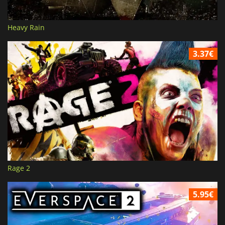
Heavy Rain
3.37€
Rage 2
5.95€