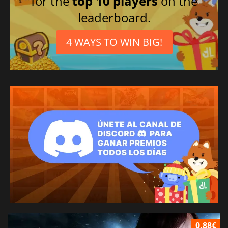
for the
top 10 players
on the
leaderboard.
4 WAYS TO WIN BIG!
0.88€