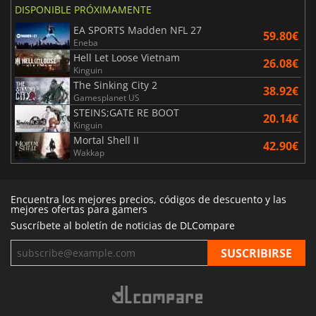
DISPONIBLE PRÓXIMAMENTE
EA SPORTS Madden NFL 27
59.80€
Eneba
Hell Let Loose Vietnam
26.08€
Kinguin
The Sinking City 2
38.92€
Gamesplanet US
STEINS;GATE RE BOOT
20.14€
Kinguin
Mortal Shell II
42.90€
Wakkap
Encuentra los mejores precios, códigos de descuento y las
mejores ofertas para gamers
Suscríbete al boletín de noticias de DLCompare