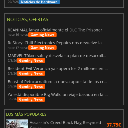
Noticias de Hardware
29/7/26
NOTICIAS, OFERTAS
REANIMAL lanza oficialmente el DLC The Prisoner
Gaming News
hace 16 horas
ReStory: Chill Electronics Repairs nos devuelve la nostalgia de los 2000
Gaming News
hace 17 horas
MARVEL Tōkon sale y desvela su plan de desarrollo para el primer año
Gaming News
7/8/26
Resident Evil Veronica ya supera los 2 millones en listas de deseados
Gaming News
5/8/26
Beast of Reincarnation: la nueva apuesta de los creadores de Pokémon
Gaming News
5/8/26
Ya está disponible Big Walk, un viaje basado en la amistad
Gaming News
5/8/26
LOS MÁS POPULARES
Assassin's Creed Black Flag Resynced
37.75€
Kinguin