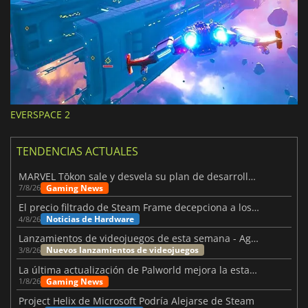
EVERSPACE 2
TENDENCIAS ACTUALES
MARVEL Tōkon sale y desvela su plan de desarrollo para el primer año
Gaming News
7/8/26
El precio filtrado de Steam Frame decepciona a los usuarios
Noticias de Hardware
4/8/26
Lanzamientos de videojuegos de esta semana - Agosto de 2026 (semana 32)
Nuevos lanzamientos de videojuegos
3/8/26
La última actualización de Palworld mejora la estabilidad
Gaming News
1/8/26
Project Helix de Microsoft Podría Alejarse de Steam