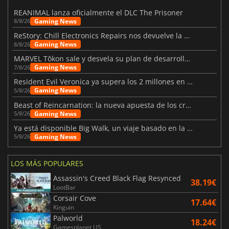
REANIMAL lanza oficialmente el DLC The Prisoner
Gaming News
8/8/26
ReStory: Chill Electronics Repairs nos devuelve la nostalgia de los 2000
Gaming News
8/8/26
MARVEL Tōkon sale y desvela su plan de desarrollo para el primer año
Gaming News
7/8/26
Resident Evil Veronica ya supera los 2 millones en listas de deseados
Gaming News
5/8/26
Beast of Reincarnation: la nueva apuesta de los creadores de Pokémon
Gaming News
5/8/26
Ya está disponible Big Walk, un viaje basado en la amistad
Gaming News
5/8/26
LOS MÁS POPULARES
Assassin's Creed Black Flag Resynced
38.19€
LootBar
Corsair Cove
17.64€
Kinguin
Palworld
18.24€
Gamesplanet US