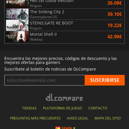
Hell Let Loose Vietnam
26.08€
Kinguin
The Sinking City 2
39.10€
Gamesplanet US
STEINS;GATE RE BOOT
19.22€
Kinguin
Mortal Shell II
42.90€
Wakkap
Encuentra los mejores precios, códigos de descuento y las
mejores ofertas para gamers
Suscríbete al boletín de noticias de DLCompare
TIENDAS
PLATAFORMA DE JUEGO
CONTACTO
PREGUNTAS MÁS FRECUENTES
AVISO LEGAL
MAPA DEL SITIO
SPAIN