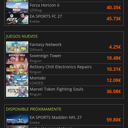
Forza Horizon 6
40.35€
LDShop
EA SPORTS FC 27
45.73€
Eneba
JUEGOS NUEVOS
Fantasy Network
4.25€
Difmark
Sovereign Tower
10.48€
Kinguin
ReStory Chill Electronics Repairs
10.31€
Kinguin
Montabi
12.09€
LOADED
Marvel Tokon Fighting Souls
36.08€
Kinguin
DISPONIBLE PRÓXIMAMENTE
EA SPORTS Madden NFL 27
59.80€
Eneba