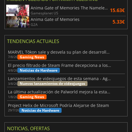
Anima Gate of Memories The Nameless Chronicles
15.63€
Gamesplanet US
Anima Gate of Memories
5.33€
G2A
TENDENCIAS ACTUALES
MARVEL Tōkon sale y desvela su plan de desarrollo para el primer año
Gaming News
7/8/26
El precio filtrado de Steam Frame decepciona a los usuarios
Noticias de Hardware
4/8/26
Lanzamientos de videojuegos de esta semana - Agosto de 2026 (semana 32)
Nuevos lanzamientos de videojuegos
3/8/26
La última actualización de Palworld mejora la estabilidad
Gaming News
1/8/26
Project Helix de Microsoft Podría Alejarse de Steam
Noticias de Hardware
29/7/26
NOTICIAS, OFERTAS