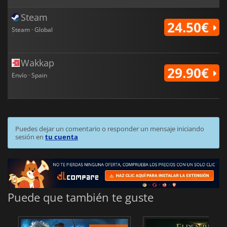
Steam
24.50€
Steam · Global
Wakkap
29.90€
Envío · Spain
Puedes dejar un comentario o responder un mensaje iniciando
sesión en
tu cuenta
Puede que también te guste