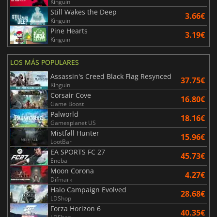
Kinguin
Still Wakes the Deep
3.66€
Kinguin
Pine Hearts
3.19€
Kinguin
LOS MÁS POPULARES
Assassin's Creed Black Flag Resynced
37.75€
Kinguin
Corsair Cove
16.80€
Game Boost
Palworld
18.16€
Gamesplanet US
Mistfall Hunter
15.96€
LootBar
EA SPORTS FC 27
45.73€
Eneba
Moon Corona
4.27€
Difmark
Halo Campaign Evolved
28.68€
LDShop
Forza Horizon 6
40.35€