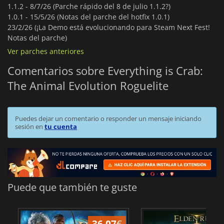
1.1.2 -
8/7/26 (Parche rápido del 8 de julio 1.1.2?)
1.0.1 -
15/5/26 (Notas del parche del hotfix 1.0.1)
23/2/26 (¡La Demo está evolucionando para Steam Next Fest!
Notas del parche)
Ver parches anteriores
Comentarios sobre Everything is Crab:
The Animal Evolution Roguelite
Puedes dejar un comentario o responder un mensaje iniciando
sesión en
tu cuenta
Puede que también te guste
36.07
€
1