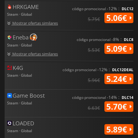
HRKGAME
-12% :
código promocional
DLC12
Steam · Global
5.06€
5.75€
Mostrar ofertas similares
Eneba
-8% :
código promocional
DLC8
Steam · Global
5.09€
5.53€
Mostrar ofertas similares
K4G
-12% :
código promocional
DLC12DEAL
Steam · Global
5.24€
5.96€
Game Boost
-14% :
código promocional
DLC14
Steam · Global
5.70€
6.63€
LOADED
5.89€
Steam · Global