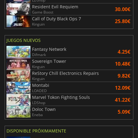
LDShop
Resident Evil Requiem
30.00€
Game Boost
Call of Duty Black Ops 7
25.80€
Kinguin
JUEGOS NUEVOS
Fantasy Network
4.25€
Difmark
Sovereign Tower
10.48€
Kinguin
ReStory Chill Electronics Repairs
9.82€
Kinguin
Montabi
12.09€
LOADED
Marvel Tokon Fighting Souls
41.22€
LDShop
Doloc Town
5.09€
Eneba
DISPONIBLE PRÓXIMAMENTE