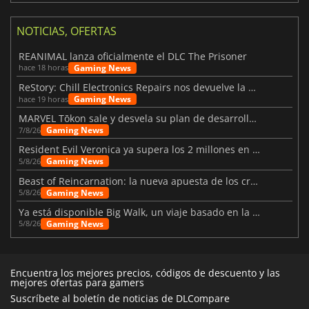
NOTICIAS, OFERTAS
REANIMAL lanza oficialmente el DLC The Prisoner
Gaming News
hace 18 horas
ReStory: Chill Electronics Repairs nos devuelve la nostalgia de los 2000
Gaming News
hace 19 horas
MARVEL Tōkon sale y desvela su plan de desarrollo para el primer año
Gaming News
7/8/26
Resident Evil Veronica ya supera los 2 millones en listas de deseados
Gaming News
5/8/26
Beast of Reincarnation: la nueva apuesta de los creadores de Pokémon
Gaming News
5/8/26
Ya está disponible Big Walk, un viaje basado en la amistad
Gaming News
5/8/26
Encuentra los mejores precios, códigos de descuento y las
mejores ofertas para gamers
Suscríbete al boletín de noticias de DLCompare