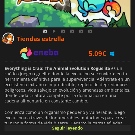
4.58
€
Tiendas estrella
5.09
€
6.19
€
Everything is Crab: The Animal Evolution Roguelite
es un
caótico juego roguelite donde la evolución se convierte en tu
herramienta definitiva para la supervivencia. Adéntrate en un
ecosistema extraño e impredecible, repleto de depredadores
peligrosos, vida salvaje en evolución y amenazas ambientales,
donde cada criatura compite por la dominación en una
cadena alimentaria en constante cambio.
Comienza como un organismo pequeño y vulnerable, luego
evoluciona a través de innumerables mutaciones para crear
tu propia forma de vida bizarra. Desarrolla garras afiladas
Seguir leyendo
como cuchillas, caparazones protectores, ataques venenosos,
alas, cuernos, extremidades adicionales y otras adaptaciones