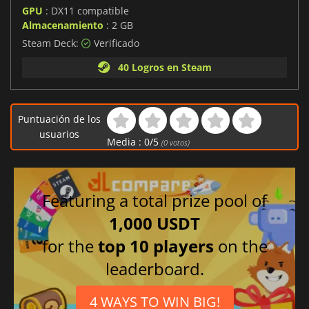
GPU
: DX11 compatible
Almacenamiento
: 2 GB
Steam Deck:
Verificado
40 Logros en Steam
Puntuación de los
usuarios
Media :
0
/
5
(
0
votos)
Featuring a total prize pool of
1,000 USDT
for the
top 10 players
on the
leaderboard.
4 WAYS TO WIN BIG!