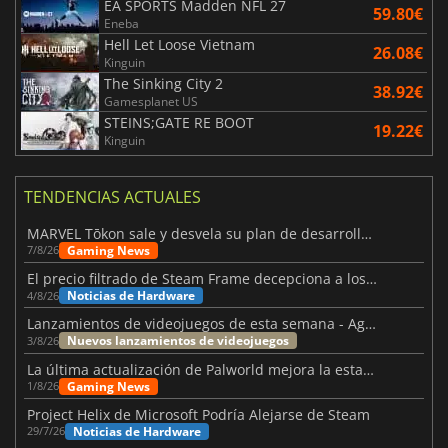
EA SPORTS Madden NFL 27
59.80€
Eneba
Hell Let Loose Vietnam
26.08€
Kinguin
The Sinking City 2
38.92€
Gamesplanet US
STEINS;GATE RE BOOT
19.22€
Kinguin
TENDENCIAS ACTUALES
MARVEL Tōkon sale y desvela su plan de desarrollo para el primer año
Gaming News
7/8/26
El precio filtrado de Steam Frame decepciona a los usuarios
Noticias de Hardware
4/8/26
Lanzamientos de videojuegos de esta semana - Agosto de 2026 (semana 32)
Nuevos lanzamientos de videojuegos
3/8/26
La última actualización de Palworld mejora la estabilidad
Gaming News
1/8/26
Project Helix de Microsoft Podría Alejarse de Steam
Noticias de Hardware
29/7/26