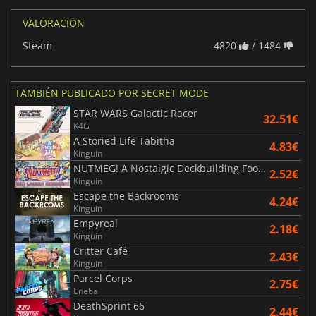
VALORACIÓN
Steam
4820
/ 1484
TAMBIÉN PUBLICADO POR SECRET MODE
STAR WARS Galactic Racer
32.51€
K4G
A Storied Life Tabitha
4.83€
Kinguin
NUTMEG! A Nostalgic Deckbuilding Football Manager
2.52€
Kinguin
Escape the Backrooms
4.24€
Kinguin
Empyreal
2.18€
Kinguin
Critter Café
2.43€
Kinguin
Parcel Corps
2.75€
Eneba
DeathSprint 66
2.44€