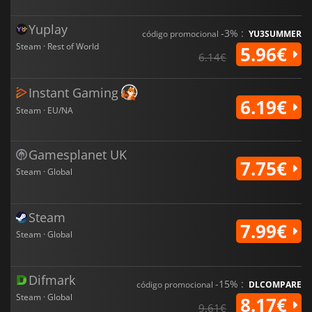
Yuplay
-3% :
código promocional
YU3SUMMER
Steam · Rest of World
5.96€
6.14€
Instant Gaming
6.19€
Steam · EU/NA
Gamesplanet UK
7.75€
Steam · Global
Steam
7.99€
Steam · Global
Difmark
-15% :
código promocional
DLCOMPARE
Steam · Global
8.17€
9.61€