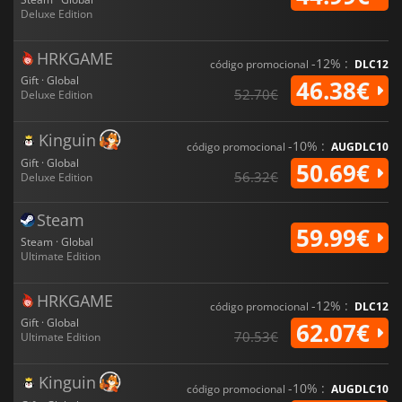
Deluxe Edition
HRKGAME
-12% :
código promocional
DLC12
Gift · Global
46.38€
52.70€
Deluxe Edition
Kinguin
-10% :
código promocional
AUGDLC10
Gift · Global
50.69€
56.32€
Deluxe Edition
Steam
59.99€
Steam · Global
Ultimate Edition
HRKGAME
-12% :
código promocional
DLC12
Gift · Global
62.07€
70.53€
Ultimate Edition
Kinguin
-10% :
código promocional
AUGDLC10