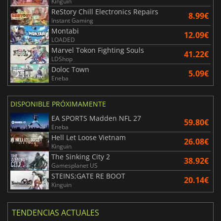
Kinguin
ReStory Chill Electronics Repairs
8.99€
Instant Gaming
Montabi
12.09€
LOADED
Marvel Tokon Fighting Souls
41.22€
LDShop
Doloc Town
5.09€
Eneba
DISPONIBLE PRÓXIMAMENTE
EA SPORTS Madden NFL 27
59.80€
Eneba
Hell Let Loose Vietnam
26.08€
Kinguin
The Sinking City 2
38.92€
Gamesplanet US
STEINS;GATE RE BOOT
20.14€
Kinguin
TENDENCIAS ACTUALES