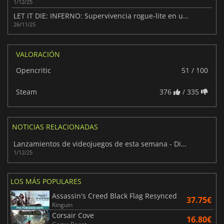
1/12/25
LET IT DIE: INFERNO: Supervivencia rogue-lite en un entorno letal
26/11/25
VALORACIÓN
Opencritic
51 / 100
Steam
376
/ 335
NOTICIAS RELACIONADAS
Lanzamientos de videojuegos de esta semana - Diciembre 2025 (Semana 49)
1/12/25
LOS MÁS POPULARES
Assassin's Creed Black Flag Resynced
37.75€
Kinguin
Corsair Cove
16.80€