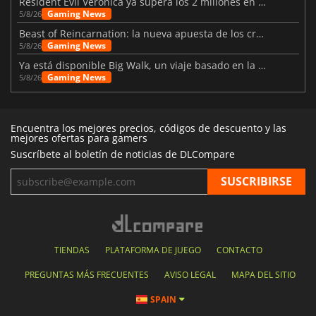
Resident Evil Veronica ya supera los 2 millones en listas de deseados
Gaming News
5/8/26
Beast of Reincarnation: la nueva apuesta de los creadores de Pokémon
Gaming News
5/8/26
Ya está disponible Big Walk, un viaje basado en la amistad
Gaming News
5/8/26
Encuentra los mejores precios, códigos de descuento y las
mejores ofertas para gamers
Suscríbete al boletín de noticias de DLCompare
TIENDAS
PLATAFORMA DE JUEGO
CONTACTO
PREGUNTAS MÁS FRECUENTES
AVISO LEGAL
MAPA DEL SITIO
SPAIN