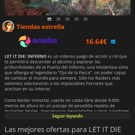
14.03
€
Tiendas estrella
16.64
€
17.75
€
LET IT DIE: INFERNO
es un intenso juego de acción y rol que
te permitirá descender al abismo y explorar las
profundidades de la Puerta del Infierno, una misteriosa sima
que alberga el legendario "Ojo de la Parca", un poder capaz
de cambiar el mundo para siempre. Sólo los Raiders más
valientes sobrevivirán a los implacables horrores que
acechan en su interior.
Como Raider inmortal, caerás en caída libre desde 9.000
metros de altura en un paisaje de pesadilla repleto de
mutantes letales, mercenarios despiadados y otros jugadores
Seguir leyendo
que no se detendrán ante nada para hacerse con tu botín.
Cada descenso es una prueba única de habilidad y
Las mejores ofertas para LET IT DIE
estrategia, con encuentros aleatorios con enemigos, un
terreno en constante cambio y un botín impredecible. La