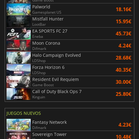
Game Boost
Palworld
18.16€
Gamesplanet US
Mistfall Hunter
15.95€
LootBar
EA SPORTS FC 27
45.73€
Eneba
Moon Corona
4.24€
Difmark
Halo Campaign Evolved
28.68€
LDShop
Forza Horizon 6
40.35€
LDShop
Resident Evil Requiem
30.00€
Game Boost
Call of Duty Black Ops 7
25.80€
Kinguin
JUEGOS NUEVOS
Fantasy Network
4.23€
Difmark
Sovereign Tower
10.48€