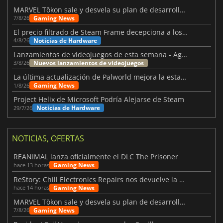
MARVEL Tōkon sale y desvela su plan de desarrollo para el primer año
Gaming News
7/8/26
El precio filtrado de Steam Frame decepciona a los usuarios
Noticias de Hardware
4/8/26
Lanzamientos de videojuegos de esta semana - Agosto de 2026 (semana 32)
Nuevos lanzamientos de videojuegos
3/8/26
La última actualización de Palworld mejora la estabilidad
Gaming News
1/8/26
Project Helix de Microsoft Podría Alejarse de Steam
Noticias de Hardware
29/7/26
NOTICIAS, OFERTAS
REANIMAL lanza oficialmente el DLC The Prisoner
Gaming News
hace 13 horas
ReStory: Chill Electronics Repairs nos devuelve la nostalgia de los 2000
Gaming News
hace 14 horas
MARVEL Tōkon sale y desvela su plan de desarrollo para el primer año
Gaming News
7/8/26