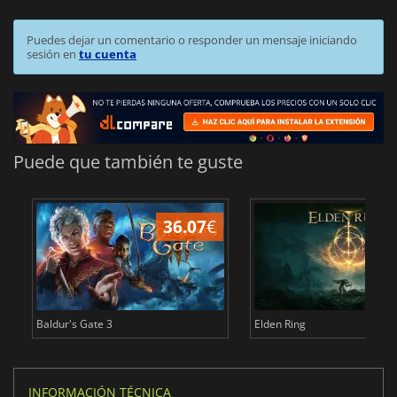
Puedes dejar un comentario o responder un mensaje iniciando
sesión en
tu cuenta
Puede que también te guste
36.07
€
1
Baldur's Gate 3
Elden Ring
INFORMACIÓN TÉCNICA