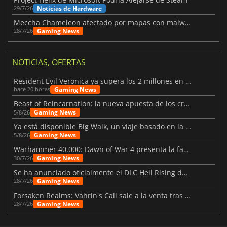
Noticias de Hardware
29/7/26
Meccha Chameleon afectado por mapas con malware y Discord
Gaming News
28/7/26
NOTICIAS, OFERTAS
Resident Evil Veronica ya supera los 2 millones en listas de deseados
Gaming News
hace 20 horas
Beast of Reincarnation: la nueva apuesta de los creadores de Pokémon
Gaming News
5/8/26
Ya está disponible Big Walk, un viaje basado en la amistad
Gaming News
5/8/26
Warhammer 40.000: Dawn of War 4 presenta la facción de los Necrones
Gaming News
30/7/26
Se ha anunciado oficialmente el DLC Hell Rising de Nioh 3
Gaming News
28/7/26
Forsaken Realms: Vahrin's Call sale a la venta tras una década
Gaming News
28/7/26