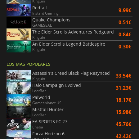
Kinguin
Redfall
9.99€
Instant Gaming
Quake Champions
0.51€
GAMESEAL
The Elder Scrolls Adventures Redguard
0.84€
Kinguin
An Elder Scrolls Legend Battlespire
0.30€
Kinguin
LOS MÁS POPULARES
Assassin's Creed Black Flag Resynced
33.54€
Kinguin
Halo Campaign Evolved
31.23€
LootBar
Palworld
18.17€
Gamesplanet US
Mistfall Hunter
15.98€
LootBar
EA SPORTS FC 27
45.76€
Eneba
Forza Horizon 6
42.42€