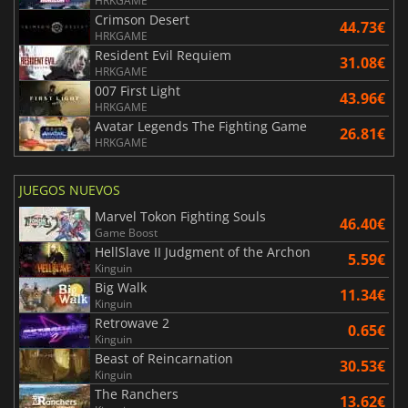
HRKGAME
Crimson Desert
44.73€
HRKGAME
Resident Evil Requiem
31.08€
HRKGAME
007 First Light
43.96€
HRKGAME
Avatar Legends The Fighting Game
26.81€
HRKGAME
JUEGOS NUEVOS
Marvel Tokon Fighting Souls
46.40€
Game Boost
HellSlave II Judgment of the Archon
5.59€
Kinguin
Big Walk
11.34€
Kinguin
Retrowave 2
0.65€
Kinguin
Beast of Reincarnation
30.53€
Kinguin
The Ranchers
13.62€