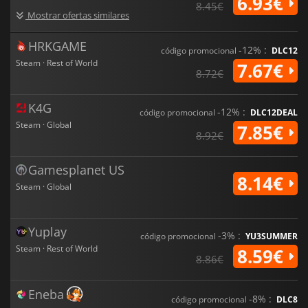
6.93€
8.45€
Mostrar ofertas similares
HRKGAME
-12% :
código promocional
DLC12
Steam · Rest of World
7.67€
8.72€
K4G
-12% :
código promocional
DLC12DEAL
Steam · Global
7.85€
8.92€
Gamesplanet US
8.14€
Steam · Global
Yuplay
-3% :
código promocional
YU3SUMMER
Steam · Rest of World
8.59€
8.86€
Eneba
-8% :
código promocional
DLC8