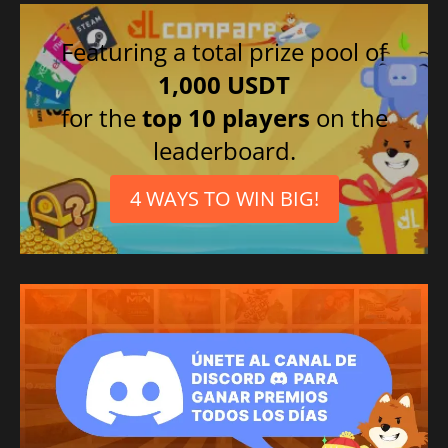
Featuring a total prize pool of
1,000 USDT
for the
top 10 players
on the
leaderboard.
4 WAYS TO WIN BIG!