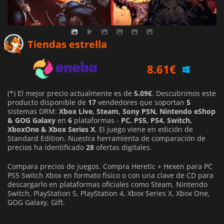
6.93
€
Tiendas estrella
8.61
€
11.49
€
(*) El mejor precio actualmente es de
5.09€
. Descubrimos este
producto disponible de
17
vendedores que soportan
5
sistemas DRM:
Xbox Live, Steam, Sony PSN, Nintendo eShop
& GOG Galaxy
en
6
plataformas -
PC, PS5, PS4, Switch,
XboxOne & Xbox Series X
. El juego viene en edición de
Standard Edition. Nuestra herramienta de comparación de
precios ha identificado
28
ofertas digitales.
Compara precios de juegos. Compra Heretic + Hexen para PC
PS5 Switch Xbox en formato físico o con una clave de CD para
descargarlo en plataformas oficiales como Steam, Nintendo
Switch, PlayStation 5, PlayStation 4, Xbox Series X, Xbox One,
GOG Galaxy, Gift.