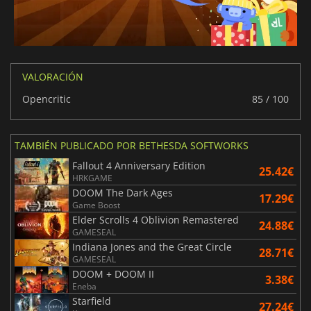
VALORACIÓN
Opencritic
85 / 100
TAMBIÉN PUBLICADO POR BETHESDA SOFTWORKS
Fallout 4 Anniversary Edition
25.42€
HRKGAME
DOOM The Dark Ages
17.29€
Game Boost
Elder Scrolls 4 Oblivion Remastered
24.88€
GAMESEAL
Indiana Jones and the Great Circle
28.71€
GAMESEAL
DOOM + DOOM II
3.38€
Eneba
Starfield
27.24€