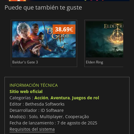
Puede que también te guste
38.69
€
1
Baldur's Gate 3
Elden Ring
INFORMACIÓN TÉCNICA
Sitio web oficial
Categorías :
Acción
,
Aventura
,
Juegos de rol
Editor : Bethesda Softworks
Desarrollador : ID Software
Modo(s) : Solo, Multiplayer, Cooperação
Fecha de lanzamiento : 7 de agosto de 2025
Requisitos del sistema