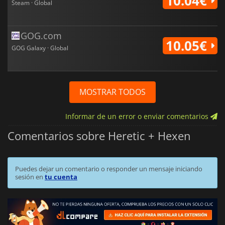
10.04€
Steam · Global
GOG.com
10.05€
GOG Galaxy · Global
MOSTRAR TODOS
Informar de un error o enviar comentarios
Comentarios sobre Heretic + Hexen
Puedes dejar un comentario o responder un mensaje iniciando
sesión en
tu cuenta