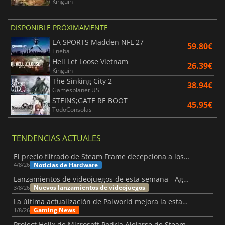
Kinguin
DISPONIBLE PRÓXIMAMENTE
EA SPORTS Madden NFL 27
59.80€
Eneba
Hell Let Loose Vietnam
26.39€
Kinguin
The Sinking City 2
38.94€
Gamesplanet US
STEINS;GATE RE BOOT
45.95€
TodoConsolas
TENDENCIAS ACTUALES
El precio filtrado de Steam Frame decepciona a los usuarios
Noticias de Hardware
4/8/26
Lanzamientos de videojuegos de esta semana - Agosto de 2026 (semana 32)
Nuevos lanzamientos de videojuegos
3/8/26
La última actualización de Palworld mejora la estabilidad
Gaming News
1/8/26
Project Helix de Microsoft Podría Alejarse de Steam