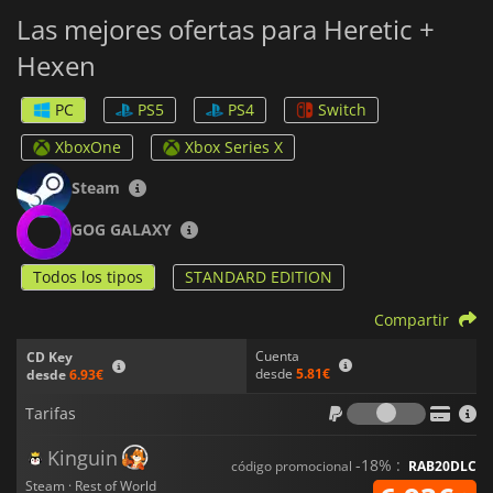
Las mejores ofertas para Heretic +
Hexen
PC
PS5
PS4
Switch
XboxOne
Xbox Series X
Steam
GOG GALAXY
Todos los tipos
STANDARD EDITION
Compartir
Cuenta
CD Key
desde
5.81€
desde
6.93€
Tarifas
Tarifas
Kinguin
-18% :
código promocional
RAB20DLC
Steam · Rest of World