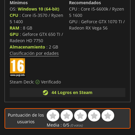
Mínimos
Recomendados
OS:
Windows 10 (64-bit)
CPU : Core i5-6600k / Ryzen
CPU
: Core i5-3570 / Ryzen
5 1600
5 1400
GPU : GeForce GTX 1070 TI /
RAM
: 8 GB
Radeon RX Vega 56
GPU
: Geforce GTX 650 TI /
Radeon HD 7750
Almacenamiento
: 2 GB
Clasificación por edades
Steam Deck:
Verificado
44 Logros en Steam
Puntuación de los
usuarios
Media :
0
/
5
(
0
votos)