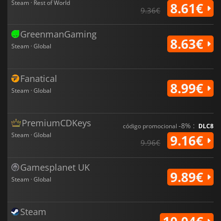
Steam · Rest of World
8.61€
9.36€
GreenmanGaming
8.63€
Steam · Global
Fanatical
8.99€
Steam · Global
PremiumCDKeys
-8% :
código promocional
DLC8
Steam · Global
9.16€
9.96€
Gamesplanet UK
9.89€
Steam · Global
Steam