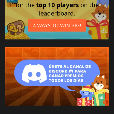
for the
top 10 players
on the
leaderboard.
4 WAYS TO WIN BIG!