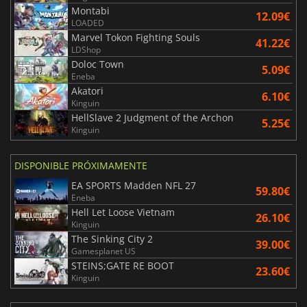
Montabi
12.09€
LOADED
Marvel Tokon Fighting Souls
41.22€
LDShop
Doloc Town
5.09€
Eneba
Akatori
6.10€
Kinguin
HellSlave 2 Judgment of the Archon
5.25€
Kinguin
DISPONIBLE PRÓXIMAMENTE
EA SPORTS Madden NFL 27
59.80€
Eneba
Hell Let Loose Vietnam
26.10€
Kinguin
The Sinking City 2
39.00€
Gamesplanet US
STEINS;GATE RE BOOT
23.60€
Kinguin