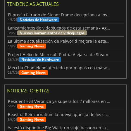
TENDENCIAS ACTUALES
El precio filtrado de Steam Frame decepciona a los usuarios
Noticias de Hardware
4/8/26
Lanzamientos de videojuegos de esta semana - Agosto de 2026 (semana 32)
Nuevos lanzamientos de videojuegos
3/8/26
La última actualización de Palworld mejora la estabilidad
Gaming News
1/8/26
Project Helix de Microsoft Podría Alejarse de Steam
Noticias de Hardware
29/7/26
Meccha Chameleon afectado por mapas con malware y Discord
Gaming News
28/7/26
NOTICIAS, OFERTAS
Resident Evil Veronica ya supera los 2 millones en listas de deseados
Gaming News
5/8/26
Beast of Reincarnation: la nueva apuesta de los creadores de Pokémon
Gaming News
5/8/26
Ya está disponible Big Walk, un viaje basado en la amistad