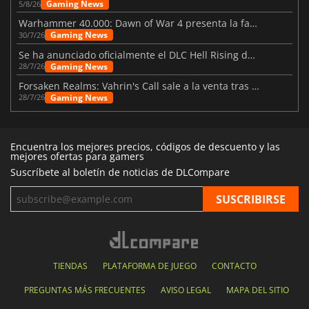
Gaming News
5/8/26
Warhammer 40.000: Dawn of War 4 presenta la facción de los Necrones
Gaming News
30/7/26
Se ha anunciado oficialmente el DLC Hell Rising de Nioh 3
Gaming News
28/7/26
Forsaken Realms: Vahrin's Call sale a la venta tras una década
Gaming News
28/7/26
Encuentra los mejores precios, códigos de descuento y las
mejores ofertas para gamers
Suscríbete al boletín de noticias de DLCompare
TIENDAS
PLATAFORMA DE JUEGO
CONTACTO
PREGUNTAS MÁS FRECUENTES
AVISO LEGAL
MAPA DEL SITIO