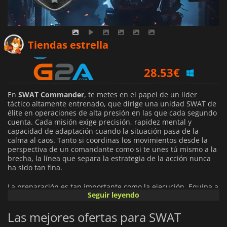
19.99
€
Tiendas estrella
28.53
€
29.10
€
En
SWAT Commander
, te metes en el papel de un líder
táctico altamente entrenado, que dirige una unidad SWAT de
élite en operaciones de alta presión en las que cada segundo
cuenta. Cada misión exige precisión, rapidez mental y
capacidad de adaptación cuando la situación pasa de la
calma al caos. Tanto si coordinas los movimientos desde la
perspectiva de un comandante como si te unes tú mismo a la
brecha, la línea que separa la estrategia de la acción nunca
ha sido tan fina.
La preparación es tan importante como la ejecución. Equipa a
Seguir leyendo
tu equipo con una amplia selección de armas y equipo, desde
pistolas, SMG y escopetas hasta herramientas no letales,
Las mejores ofertas para SWAT
chalecos antibalas y escudos balísticos. Elige la combinación
adecuada de artilugios, como pistolas ganzúa, explosivos C2 y