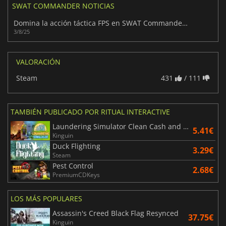
SWAT COMMANDER NOTICIAS
Domina la acción táctica FPS en SWAT Commander y lidera la misión
3/8/25
VALORACIÓN
Steam
431
/ 111
TAMBIÉN PUBLICADO POR RITUAL INTERACTIVE
Laundering Simulator Clean Cash and Laundry
5.41€
Kinguin
Duck Flighting
3.29€
Steam
Pest Control
2.68€
PremiumCDKeys
LOS MÁS POPULARES
Assassin's Creed Black Flag Resynced
37.75€
Kinguin