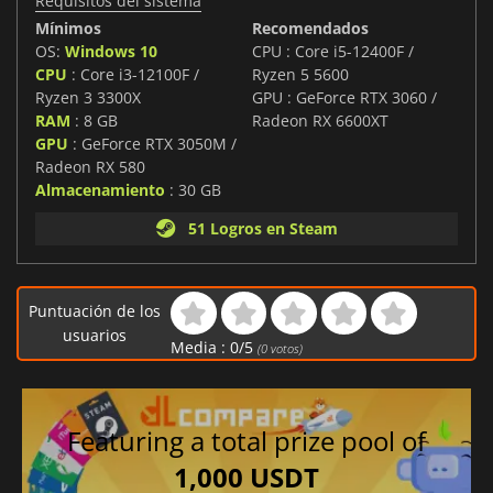
Requisitos del sistema
Mínimos
Recomendados
OS:
Windows 10
CPU : Core i5-12400F /
CPU
: Core i3-12100F /
Ryzen 5 5600
Ryzen 3 3300X
GPU : GeForce RTX 3060 /
RAM
: 8 GB
Radeon RX 6600XT
GPU
: GeForce RTX 3050M /
Radeon RX 580
Almacenamiento
: 30 GB
51 Logros en Steam
Puntuación de los
usuarios
Media :
0
/
5
(
0
votos)
Featuring a total prize pool of
1,000 USDT