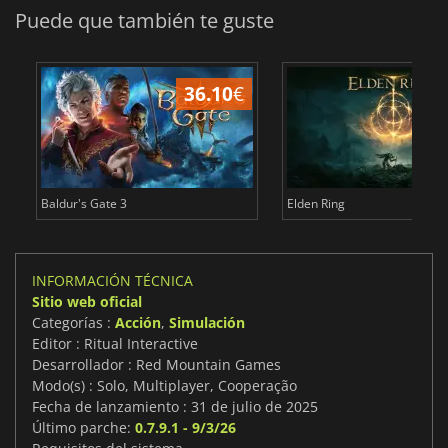
Puede que también te guste
36.10
€
1
Baldur's Gate 3
Elden Ring
INFORMACIÓN TÉCNICA
Sitio web oficial
Categorías :
Acción
,
Simulación
Editor : Ritual Interactive
Desarrollador : Red Mountain Games
Modo(s) : Solo, Multiplayer, Cooperação
Fecha de lanzamiento : 31 de julio de 2025
Último parche:
0.7.9.1 - 9/3/26