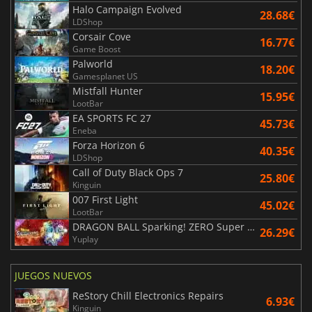
Halo Campaign Evolved
28.68€
LDShop
Corsair Cove
16.77€
Game Boost
Palworld
18.20€
Gamesplanet US
Mistfall Hunter
15.95€
LootBar
EA SPORTS FC 27
45.73€
Eneba
Forza Horizon 6
40.35€
LDShop
Call of Duty Black Ops 7
25.80€
Kinguin
007 First Light
45.02€
LootBar
DRAGON BALL Sparking! ZERO Super Limit Breaking NEO
26.29€
Yuplay
JUEGOS NUEVOS
ReStory Chill Electronics Repairs
6.93€
Kinguin