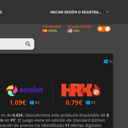
S
INICIAR SESIÓN O REGISTRARSE
YOU ARE HERE
WE ALSO SUPPORT
Dark
SPAIN
USA
mode
PC
1.09
€
0.79
€
PC
PC
e es de
0.65€
. Descubrimos este producto disponible de
8
am
en
PC
. El juego viene en edición de Standard Edition.
ación de precios ha identificado
11
ofertas digitales.