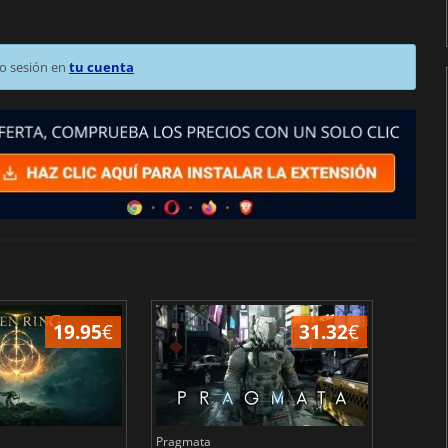
o sesión en
tu cuenta
19.95
€
31.32
€
Pragmata
Total 