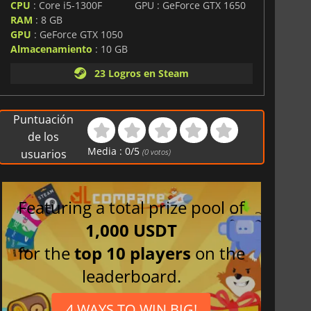
CPU
: Core i5-1300F
GPU : GeForce GTX 1650
RAM
: 8 GB
GPU
: GeForce GTX 1050
Almacenamiento
: 10 GB
23 Logros en Steam
Puntuación
de los
Media :
0
/
5
usuarios
(
0
votos)
Featuring a total prize pool of
1,000 USDT
for the
top 10 players
on the
leaderboard.
4 WAYS TO WIN BIG!