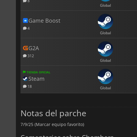
8
Global
Game Boost
4
Global
G2A
312
Global
TIENDA OFICIAL
Steam
18
Global
Notas del parche
7/9/25 (Marcar equipo favorito)