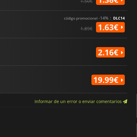
1.50€
-14% :
código promocional
DLC14
1.63€
1.89€
2.16€
19.99€
Informar de un error o enviar comentarios