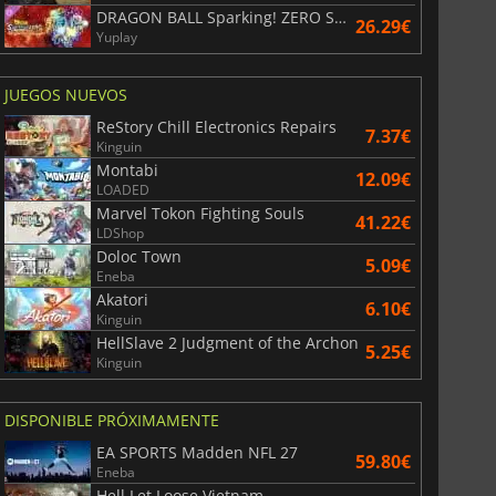
DRAGON BALL Sparking! ZERO Super Limit Breaking NEO
26.29€
Yuplay
JUEGOS NUEVOS
ReStory Chill Electronics Repairs
7.37€
Kinguin
Montabi
12.09€
LOADED
Marvel Tokon Fighting Souls
41.22€
LDShop
Doloc Town
5.09€
Eneba
Akatori
6.10€
Kinguin
HellSlave 2 Judgment of the Archon
5.25€
Kinguin
DISPONIBLE PRÓXIMAMENTE
EA SPORTS Madden NFL 27
59.80€
Eneba
Hell Let Loose Vietnam