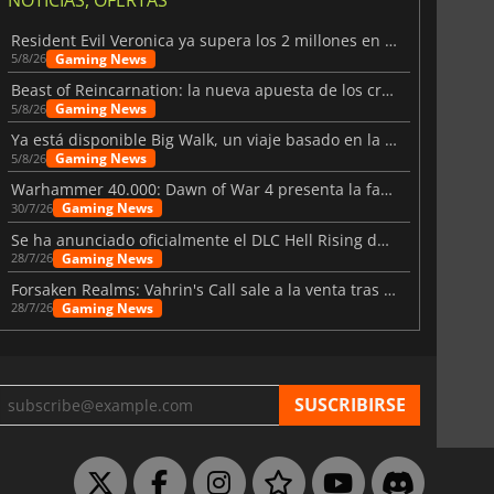
Resident Evil Veronica ya supera los 2 millones en listas de deseados
Gaming News
5/8/26
Beast of Reincarnation: la nueva apuesta de los creadores de Pokémon
Gaming News
5/8/26
Ya está disponible Big Walk, un viaje basado en la amistad
Gaming News
5/8/26
Warhammer 40.000: Dawn of War 4 presenta la facción de los Necrones
Gaming News
30/7/26
Se ha anunciado oficialmente el DLC Hell Rising de Nioh 3
Gaming News
28/7/26
Forsaken Realms: Vahrin's Call sale a la venta tras una década
Gaming News
28/7/26