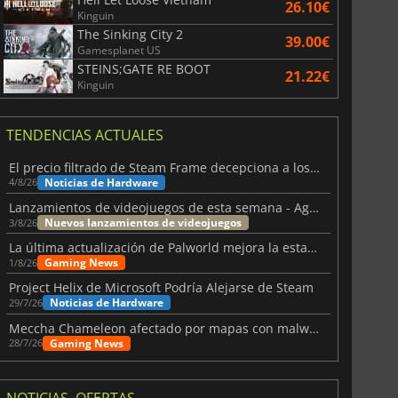
26.10€
Kinguin
The Sinking City 2
39.00€
Gamesplanet US
STEINS;GATE RE BOOT
21.22€
Kinguin
TENDENCIAS ACTUALES
El precio filtrado de Steam Frame decepciona a los usuarios
Noticias de Hardware
4/8/26
Lanzamientos de videojuegos de esta semana - Agosto de 2026 (semana 32)
Nuevos lanzamientos de videojuegos
3/8/26
La última actualización de Palworld mejora la estabilidad
Gaming News
1/8/26
Project Helix de Microsoft Podría Alejarse de Steam
Noticias de Hardware
29/7/26
Meccha Chameleon afectado por mapas con malware y Discord
Gaming News
28/7/26
NOTICIAS, OFERTAS