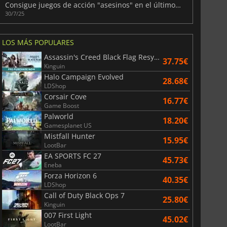
Consigue juegos de acción "asesinos" en el último paquete de Fanatical
30/7/25
LOS MÁS POPULARES
Assassin's Creed Black Flag Resynced
37.75€
Kinguin
Halo Campaign Evolved
28.68€
LDShop
Corsair Cove
16.77€
Game Boost
Palworld
18.20€
Gamesplanet US
Mistfall Hunter
15.95€
LootBar
EA SPORTS FC 27
45.73€
Eneba
6.75
€
15.48
€
Forza Horizon 6
40.35€
LDShop
Call of Duty Black Ops 7
25.80€
Kinguin
007 First Light
45.02€
War WARHAMMER 3
Lies Of P
LootBar