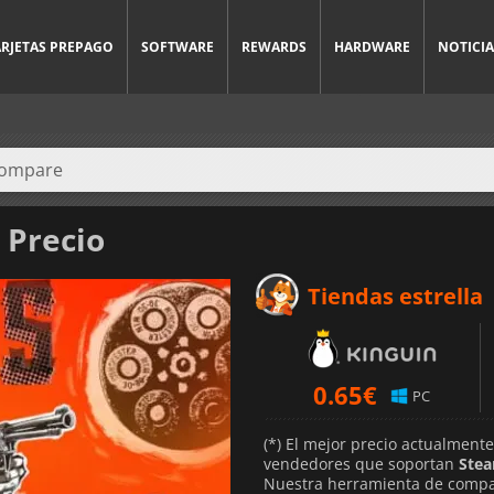
ARJETAS PREPAGO
SOFTWARE
REWARDS
HARDWARE
NOTICIA
 Precio
Tiendas estrella
0.65
€
PC
(*) El mejor precio actualment
vendedores que soportan
Ste
Nuestra herramienta de compar