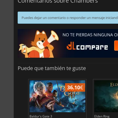
Comentarios sobre Chambers
Puedes dejar un comentario o responder un mensaje iniciand
Puede que también te guste
45.02
€
36.10
€
Baldur's Gate 3
Elden Ring