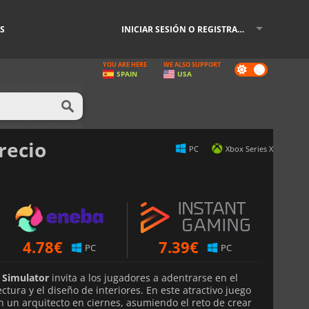
S
INICIAR SESIÓN O REGISTRARSE
YOU ARE HERE
WE ALSO SUPPORT
Dark
SPAIN
USA
mode
recio
PC
Xbox Series X
4.78
€
7.39
€
PC
PC
n Simulator
invita a los jugadores a adentrarse en el
tura y el diseño de interiores. En este atractivo juego
en un arquitecto en ciernes, asumiendo el reto de crear