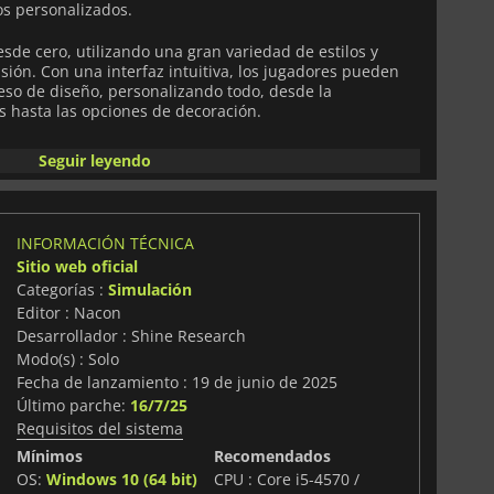
os personalizados.
esde cero, utilizando una gran variedad de estilos y
isión. Con una interfaz intuitiva, los jugadores pueden
eso de diseño, personalizando todo, desde la
es hasta las opciones de decoración.
ico de herramientas y funciones, que hacen posible la
Seguir leyendo
adores a experimentar con sus ideas arquitectónicas.
n Simulator
es perfecto para aspirantes a arquitectos y
e ofrece una experiencia envolvente que combina
INFORMACIÓN TÉCNICA
Sitio web oficial
Categorías :
Simulación
Editor : Nacon
Desarrollador : Shine Research
Modo(s) : Solo
Fecha de lanzamiento : 19 de junio de 2025
Último parche:
16/7/25
Requisitos del sistema
Mínimos
Recomendados
OS:
Windows 10 (64 bit)
CPU : Core i5-4570 /