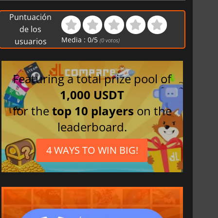
Francés
Puntuación
Coreano
de los
Media :
0
/
5
Ruso
usuarios
(
0
votos)
Holandés
Chino simplificado
Featuring a total prize pool of
Polaco
1,000 USDT
Chino tradicional
for the
top 10 players
on the
Japonés
Italiano
leaderboard.
Alemán
4 WAYS TO WIN BIG!