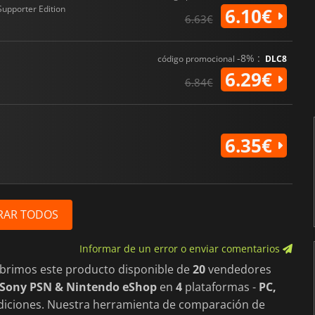
Supporter Edition
6.10€
6.63€
-8% :
código promocional
DLC8
6.29€
6.84€
6.35€
RAR TODOS
Informar de un error o enviar comentarios
ubrimos este producto disponible de
20
vendedores
 Sony PSN & Nintendo eShop
en
4
plataformas -
PC,
iciones. Nuestra herramienta de comparación de