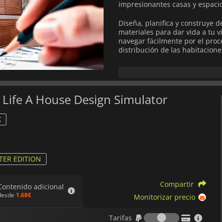
impresionantes casas y espaci
Diseña, planifica y construye d
materiales para dar vida a tu v
navegar fácilmente por el proc
distribución de las habitacion
El juego ofrece un amplio aban
creatividad y animan a los jug
t Life A House Design Simulator
Architect Life: A House Desig
entusiastas del diseño, ya qu
creatividad y estrategia.
X
TER EDITION
Compartir
Contenido adicional
desde
1.68€
Monitorizar precio
Tarifas
Tarifas