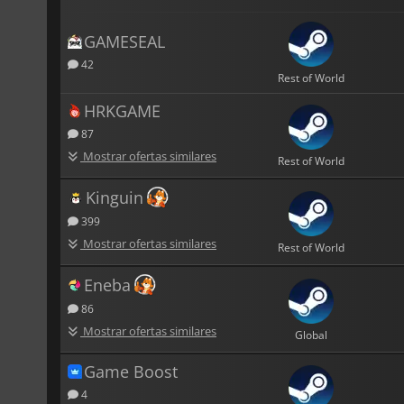
GAMESEAL
42
Rest of World
HRKGAME
87
Mostrar ofertas similares
Rest of World
Kinguin
399
Mostrar ofertas similares
Rest of World
Eneba
86
Mostrar ofertas similares
Global
Game Boost
4