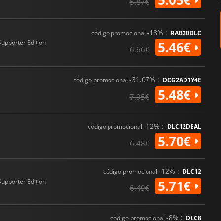
5.05€
5.87€
-18% :
código promocional
RAB20DLC
Supporter Edition
5.46€
6.66€
-31.07% :
código promocional
DCG2AD1Y4E
5.48€
7.95€
-12% :
código promocional
DLC12DEAL
5.70€
6.48€
-12% :
código promocional
DLC12
Supporter Edition
5.71€
6.49€
-8% :
código promocional
DLC8