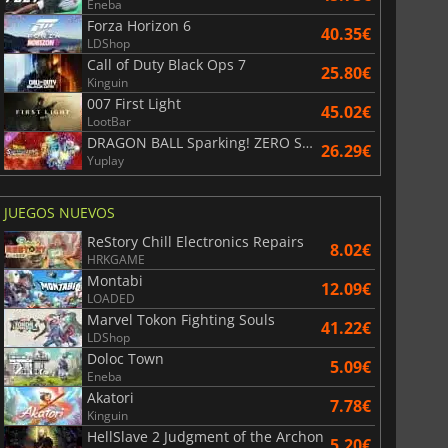
Eneba
Forza Horizon 6
40.35€
LDShop
Call of Duty Black Ops 7
25.80€
Kinguin
007 First Light
45.02€
LootBar
DRAGON BALL Sparking! ZERO Super Limit Breaking NEO
26.29€
Yuplay
JUEGOS NUEVOS
ReStory Chill Electronics Repairs
8.02€
HRKGAME
Montabi
12.09€
LOADED
Marvel Tokon Fighting Souls
41.22€
LDShop
Doloc Town
5.09€
Eneba
Akatori
7.78€
Kinguin
HellSlave 2 Judgment of the Archon
5.20€