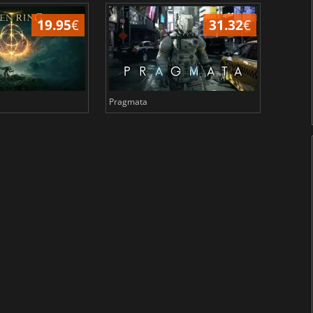
19.95
€
31.32
€
Pragmata
Total 