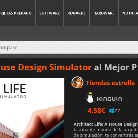
ARJETAS PREPAGO
SOFTWARE
REWARDS
HARDWARE
NOTICIA
House Design Simulator
al Mejor P
Tiendas estrella
4.58
€
PC
Architect Life: A House Desig
fascinante mundo de la arquitec
de simulación, te convertirás 