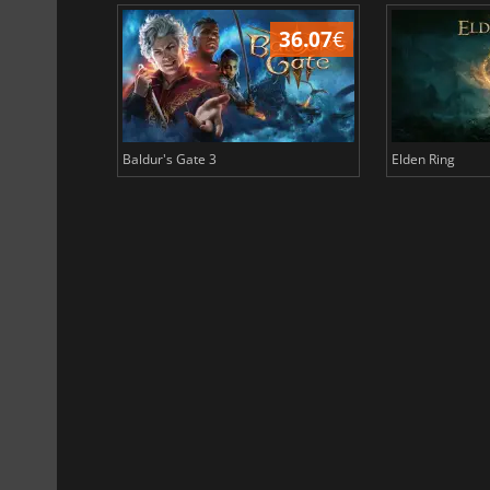
45.02
€
36.07
€
Baldur's Gate 3
Elden Ring