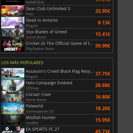
GAMESEAL
Gear.Club Unlimited 3
6.75
€
15.48
€
33.95€
Fnac
Dead in Antares
8.13€
Kinguin
Styx Blades of Greed
15.41€
Game Boost
Cricket 26 The Official Game of the Ashes
War WARHAMMER 3
Lies Of P
59.99€
PlayStation Store
LOS MÁS POPULARES
Assassin's Creed Black Flag Resynced
37.75€
Kinguin
Halo Campaign Evolved
28.68€
LDShop
Corsair Cove
16.80€
Game Boost
Palworld
18.20€
Gamesplanet US
Mistfall Hunter
15.95€
LootBar
EA SPORTS FC 27
45.73€