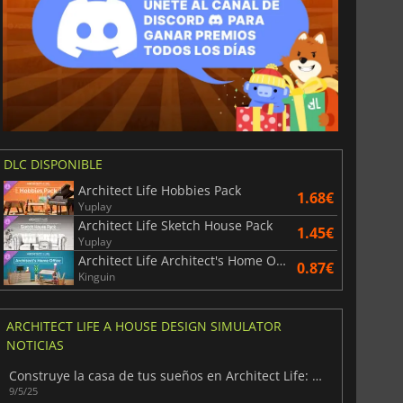
DLC DISPONIBLE
Architect Life Hobbies Pack
1.68€
Yuplay
Architect Life Sketch House Pack
1.45€
Yuplay
Architect Life Architect's Home Office
0.87€
Kinguin
ARCHITECT LIFE A HOUSE DESIGN SIMULATOR
NOTICIAS
Construye la casa de tus sueños en Architect Life: A House Design Simulator
9/5/25