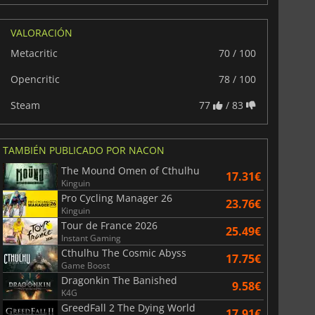
VALORACIÓN
Metacritic
70 / 100
Opencritic
78 / 100
Steam
77
/ 83
TAMBIÉN PUBLICADO POR NACON
The Mound Omen of Cthulhu
17.31€
Kinguin
Pro Cycling Manager 26
23.76€
Kinguin
Tour de France 2026
25.49€
Instant Gaming
Cthulhu The Cosmic Abyss
17.75€
Game Boost
Dragonkin The Banished
9.58€
K4G
GreedFall 2 The Dying World
17.91€