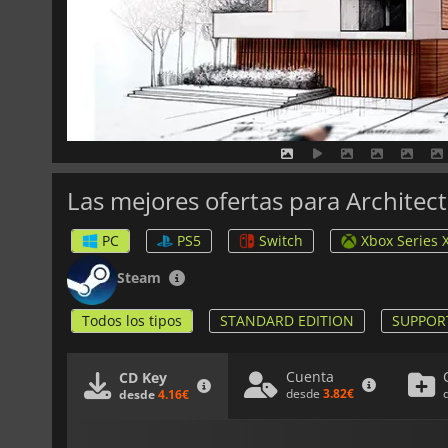
Las mejores ofertas para Architec
PC
PS5
Switch
Xbox Series 
Steam
Todos los tipos
STANDARD EDITION
SUPPOR
Cuenta
CD Key
desde
3.82€
desde
4.16€