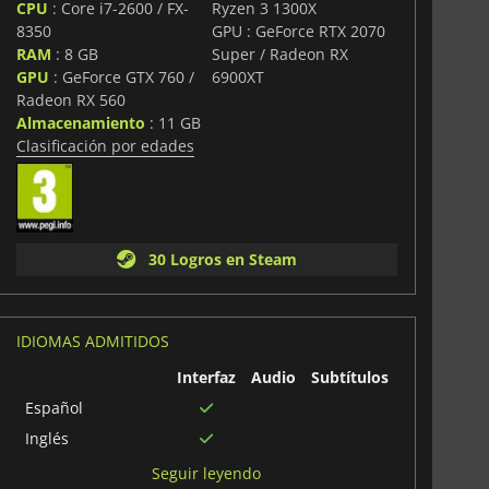
CPU
: Core i7-2600 / FX-
Ryzen 3 1300X
8350
GPU : GeForce RTX 2070
RAM
: 8 GB
Super / Radeon RX
GPU
: GeForce GTX 760 /
6900XT
Radeon RX 560
Almacenamiento
: 11 GB
Clasificación por edades
30 Logros en Steam
IDIOMAS ADMITIDOS
Interfaz
Audio
Subtítulos
Español
Inglés
Portugués
Seguir leyendo
brasileño