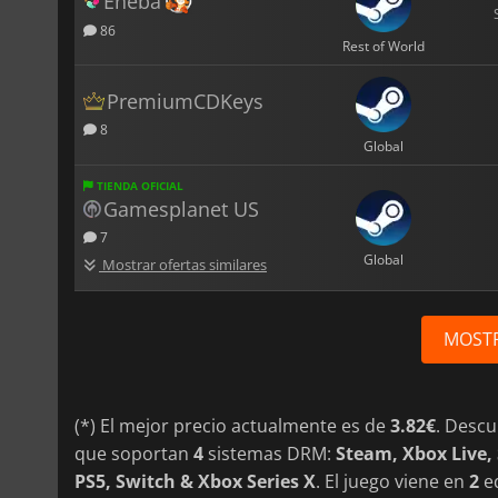
Eneba
86
Rest of World
PremiumCDKeys
8
Global
TIENDA OFICIAL
Gamesplanet US
7
Global
Mostrar ofertas similares
MOST
(*) El mejor precio actualmente es de
3.82€
. Desc
que soportan
4
sistemas DRM:
Steam, Xbox Live,
PS5, Switch & Xbox Series X
. El juego viene en
2
ed