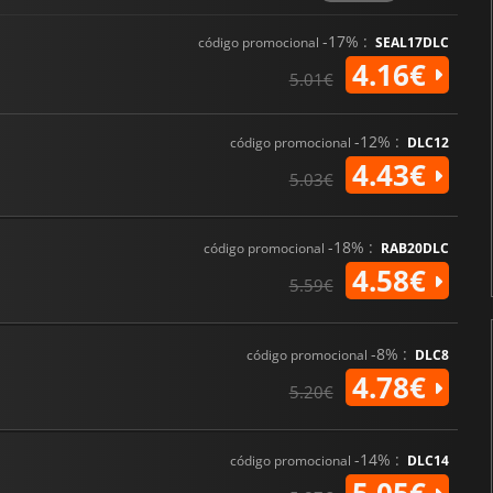
-17% :
código promocional
SEAL17DLC
4.16€
5.01€
-12% :
código promocional
DLC12
4.43€
5.03€
-18% :
código promocional
RAB20DLC
4.58€
5.59€
-8% :
código promocional
DLC8
4.78€
5.20€
-14% :
código promocional
DLC14