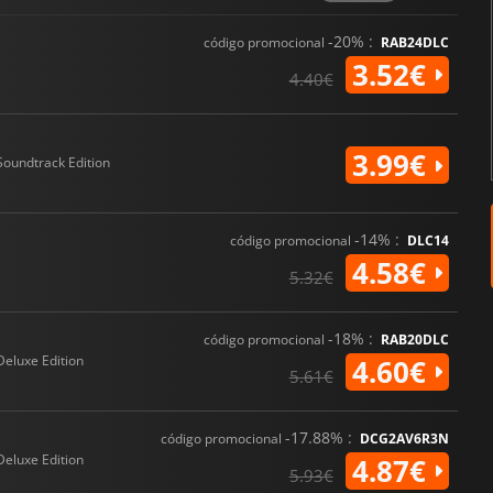
-20% :
código promocional
RAB24DLC
3.52€
4.40€
3.99€
Soundtrack Edition
-14% :
código promocional
DLC14
4.58€
5.32€
-18% :
código promocional
RAB20DLC
Deluxe Edition
4.60€
5.61€
-17.88% :
código promocional
DCG2AV6R3N
Deluxe Edition
4.87€
5.93€