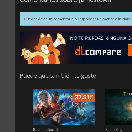
Puedes dejar un comentario o responder un mensaje iniciand
Puede que también te guste
45.04
€
37.51
€
Baldur's Gate 3
Elden Ring