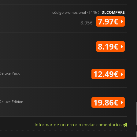
-11% :
código promocional
DLCOMPARE
7.97€
8.95€
8.19€
12.49€
Deluxe Pack
19.86€
Deluxe Edition
Informar de un error o enviar comentarios