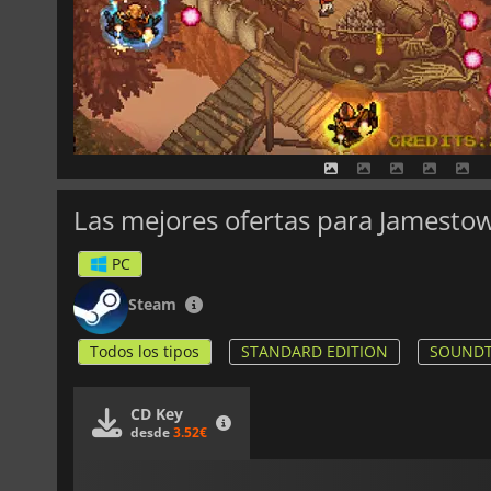
Las mejores ofertas para Jamesto
PC
Steam
Todos los tipos
STANDARD EDITION
SOUNDT
CD Key
desde
3.52€