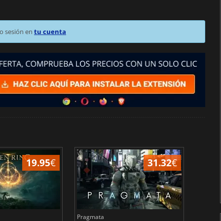
o sesión en
tu cuenta
19.95
€
31.32
€
Pragmata
Total 