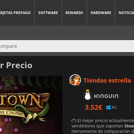
ARJETAS PREPAGO
SOFTWARE
REWARDS
HARDWARE
NOTICIA
r Precio
Tiendas estrella
3.52
€
PC
(*) El mejor precio actualment
vendedores que soportan
Ste
herramienta de comparación de