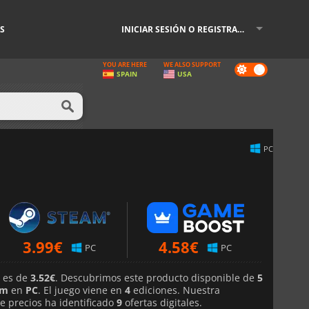
S
INICIAR SESIÓN O REGISTRARSE
YOU ARE HERE
WE ALSO SUPPORT
Dark
SPAIN
USA
mode
PC
3.99
€
4.58
€
PC
PC
e es de
3.52€
. Descubrimos este producto disponible de
5
am
en
PC
. El juego viene en
4
ediciones. Nuestra
 precios ha identificado
9
ofertas digitales.