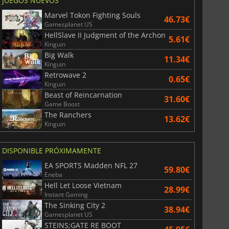
JUEGOS NUEVOS
Marvel Tokon Fighting Souls
46.73€
Gamesplanet US
HellSlave II Judgment of the Archon
5.61€
Kinguin
Big Walk
11.34€
Kinguin
Retrowave 2
0.65€
Kinguin
Beast of Reincarnation
31.60€
Game Boost
The Ranchers
13.62€
Kinguin
DISPONIBLE PRÓXIMAMENTE
EA SPORTS Madden NFL 27
59.80€
Eneba
Hell Let Loose Vietnam
28.99€
Instant Gaming
The Sinking City 2
38.94€
Gamesplanet US
STEINS;GATE RE BOOT