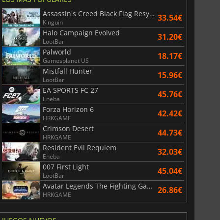
Assassin's Creed Black Flag Resynced
33.54€
Kinguin
Halo Campaign Evolved
31.20€
LootBar
Palworld
18.17€
Gamesplanet US
Mistfall Hunter
15.96€
LootBar
EA SPORTS FC 27
45.76€
Eneba
Forza Horizon 6
42.42€
HRKGAME
Crimson Desert
44.73€
HRKGAME
Resident Evil Requiem
32.03€
Eneba
6.75
€
15.48
€
007 First Light
45.04€
LootBar
Avatar Legends The Fighting Game
26.86€
HRKGAME
War WARHAMMER 3
Lies Of P