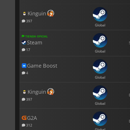
Kinguin
397
Global
TIENDA OFICIAL
Steam
17
Global
Game Boost
4
Global
Kinguin
397
Global
G2A
312
Global