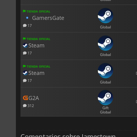
TIENDA OFICIAL
GamersGate
17
Global
TIENDA OFICIAL
Steam
17
Global
TIENDA OFICIAL
Steam
17
Global
G2A
312
Gift
Global
Comentarios sobre Jamestown