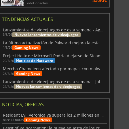
45.95€
TodoConsolas
TENDENCIAS ACTUALES
Lanzamientos de videojuegos de esta semana - Agosto de 2026 (semana 32)
Nuevos lanzamientos de videojuegos
3/8/26
La última actualización de Palworld mejora la estabilidad
Gaming News
1/8/26
Project Helix de Microsoft Podría Alejarse de Steam
Noticias de Hardware
29/7/26
Meccha Chameleon afectado por mapas con malware y Discord
Gaming News
28/7/26
Lanzamientos de videojuegos de esta semana - julio 2026 (semana 31)
Nuevos lanzamientos de videojuegos
27/7/26
NOTICIAS, OFERTAS
Resident Evil Veronica ya supera los 2 millones en listas de deseados
Gaming News
hace 15 horas
Beast of Reincarnation: la nueva apuesta de los creadores de Pokémon