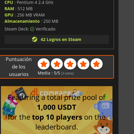
CPU
: Pentium 4 2.4 GHz
RAM
: 512 MB
GPU
: 256 MB VRAM
Almacenamiento
: 250 MB
Steam Deck:
Verificado
42 Logros en Steam
Puntuación
de los
Media :
5
/
5
usuarios
(
2
votos)
Featuring a total prize pool of
1,000 USDT
for the
top 10 players
on the
leaderboard.