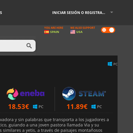
S
INICIAR SESIÓN O REGISTRARSE
YOU ARE HERE
WE ALSO SUPPORT
Dark
SPAIN
USA
mode
PC
18.53
€
11.89
€
PC
PC
vadora y sin palabras que transporta a los jugadores a
co, guiando a una joven pastora llamada Via y su
s similares a yetis, a través de paisajes montañosos