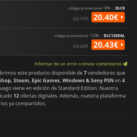
-8% :
código promocional
DLC8
20.40€
22.17€
-12% :
código promocional
DLC12DEAL
20.43€
23.22€
Informar de un error o enviar comentarios
ubrimos este producto disponible de
7
vendedores que
eShop, Steam, Epic Games, Windows & Sony PSN
en
4
 juego viene en edición de Standard Edition. Nuestra
ficado
12
ofertas digitales. Además, nuestra plataforma
ios ya compartidos.