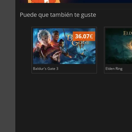
Puede que también te guste
45.03
€
36.07
€
Baldur's Gate 3
Elden Ring