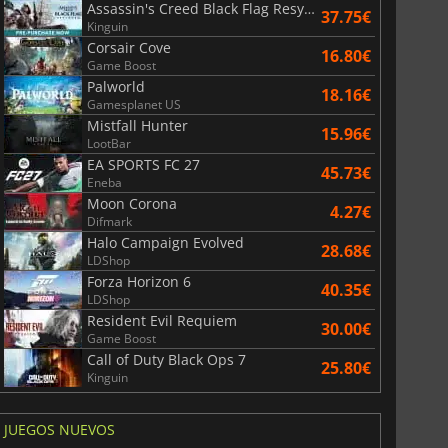
Assassin's Creed Black Flag Resynced
37.75€
Kinguin
Corsair Cove
16.80€
Game Boost
Palworld
18.16€
Gamesplanet US
Mistfall Hunter
15.96€
LootBar
EA SPORTS FC 27
45.73€
Eneba
Moon Corona
4.27€
Difmark
Halo Campaign Evolved
28.68€
LDShop
Forza Horizon 6
40.35€
LDShop
Resident Evil Requiem
30.00€
Game Boost
Call of Duty Black Ops 7
25.80€
Kinguin
JUEGOS NUEVOS