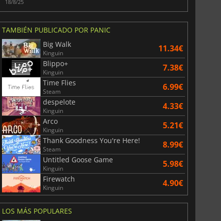
18/8/25
TAMBIÉN PUBLICADO POR PANIC
Big Walk
11.34€
Kinguin
6.75
€
15.51
€
Blippo+
7.38€
Kinguin
Time Flies
6.99€
Steam
despelote
4.33€
Kinguin
War WARHAMMER 3
Lies Of P
Arco
5.21€
Kinguin
Thank Goodness You're Here!
8.99€
Steam
Untitled Goose Game
5.98€
Kinguin
Firewatch
4.90€
Kinguin
LOS MÁS POPULARES