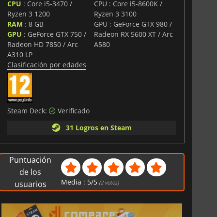
CPU
: Core i5-3470 /
CPU : Core i5-8600K /
Ryzen 3 1200
Ryzen 3 3100
RAM
: 8 GB
GPU : GeForce GTX 980 /
GPU
: GeForce GTX 750 /
Radeon RX 5600 XT / Arc
Radeon HD 7850 / Arc
A580
A310 LP
Clasificación por edades
Steam Deck:
Verificado
31 Logros en Steam
Puntuación
de los
Media :
5
/
5
usuarios
(
2
votos)