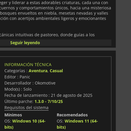
eger y liderar a estas adorables criaturas, cada una con
 cuernos y comportamientos únicos, hacia una misteriosa
r bosques envueltos en niebla, mesetas nevadas y valles
ción con acertijos ambientales ligeros y emocionantes
cánicas intuitivas de pastoreo, donde guías a los
 y obstáculos inquietantes, como arbustos robustos o
Seguir leyendo
ndo flores especiales para desencadenar estampidas
nos. Las paradas de descanso permiten momentos de
 pelaje o jugar con tu rebaño, fortaleciendo conexiones
 Calicornio con adornos y nombres, fomentando un
INFORMACIÓN TÉCNICA
desafíos del juego prueban tu capacidad para equilibrar
Categorías :
Aventura
,
Casual
n combate pero con abundante navegación estratégica.
Editor : Panic
jados a mano evocan la belleza de un mundo caído,
Desarrollador : Okomotive
nora conmovedora que amplifica la narrativa
Modo(s) : Solo
nza. Inspirado en
Journey
y la serie
FAR
de sus creadores,
Fecha de lanzamiento : 21 de agosto de 2025
cífica pero inquietante. Aunque principalmente para un
Último parche:
1.3.0 - 7/10/25
ca en descubrir nuevos caminos, secretos y
Requisitos del sistema
aisajes variados.
Herdling
ofrece una experiencia
presionante para jugadores que buscan una mezcla
Mínimos
Recomendados
rismo y aventura serena.
OS:
Windows 10 (64-
OS:
Windows 11 (64-
bits)
bits)