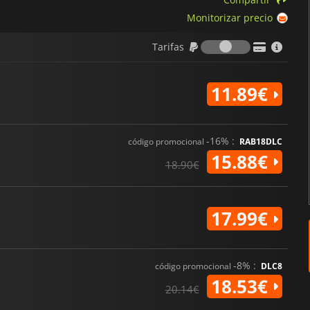
Monitorizar precio
Tarifas
Tarifas
11.89€
-16% :
código promocional
RAB18DLC
15.88€
18.90€
17.99€
-8% :
código promocional
DLC8
18.53€
20.14€