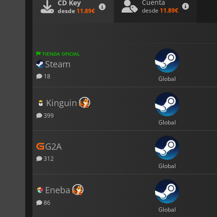
Cuenta
CD Key
desde
11.89€
desde
11.89€
TIENDA OFICIAL
Steam
18
Global
Kinguin
399
Global
G2A
312
Global
Eneba
86
Global