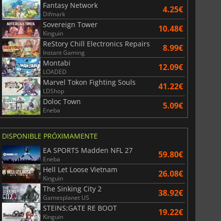
Fantasy Network
4.25€
Difmark
Sovereign Tower
10.48€
Kinguin
ReStory Chill Electronics Repairs
8.99€
Instant Gaming
Montabi
12.09€
LOADED
Marvel Tokon Fighting Souls
41.22€
LDShop
Doloc Town
5.09€
Eneba
DISPONIBLE PRÓXIMAMENTE
EA SPORTS Madden NFL 27
59.80€
Eneba
Hell Let Loose Vietnam
26.08€
Kinguin
The Sinking City 2
38.92€
Gamesplanet US
STEINS;GATE RE BOOT
19.22€
Kinguin