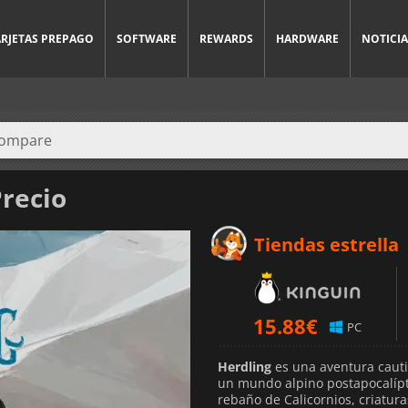
ARJETAS PREPAGO
SOFTWARE
REWARDS
HARDWARE
NOTICIA
Precio
Tiendas estrella
15.88
€
PC
Herdling
es una aventura cauti
un mundo alpino postapocalípti
rebaño de Calicornios, criatura