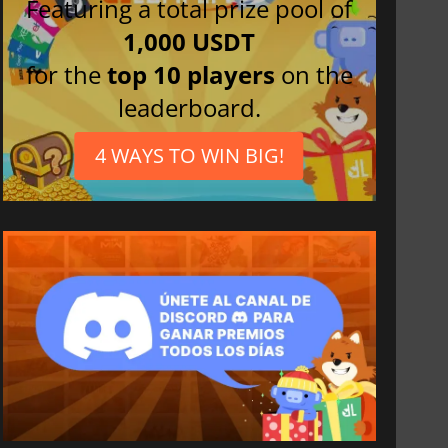
Featuring a total prize pool of
1,000 USDT
for the
top 10 players
on the
leaderboard.
4 WAYS TO WIN BIG!