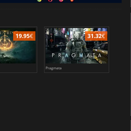
19.95
€
31.32
€
Pragmata
Total 