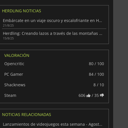
HERDLING NOTICIAS
Embárcate en un viaje oscuro y escalofriante en Herdling
21/8/25
Herdling: Creando lazos a través de las montañas salvajes
15/8/25
VALORACIÓN
Opencritic
80 / 100
PC Gamer
84 / 100
Shacknews
8 / 10
Steam
606
/ 35
NOTICIAS RELACIONADAS
Lanzamientos de videojuegos esta semana - Agosto 2025 (Semana 34)