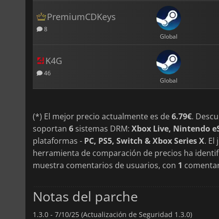
PremiumCDKeys
8
Global
K4G
46
Global
(*) El mejor precio actualmente es de
6.79€
. Desc
soportan
6
sistemas DRM:
Xbox Live, Nintendo 
plataformas -
PC, PS5, Switch & Xbox Series X
. El
herramienta de comparación de precios ha identi
muestra comentarios de usuarios, con
1
comentar
Notas del parche
1.3.0 -
7/10/25 (Actualización de Seguridad 1.3.0)