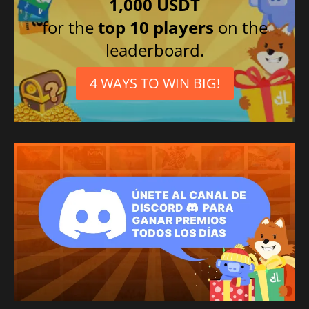
1,000 USDT
for the
top 10 players
on the
leaderboard.
4 WAYS TO WIN BIG!