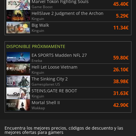
Marvel Tokon Fighting Souls
45.40€
Game Boost
HellSlave 2 Judgment of the Archon
5.29€
Kinguin
Big Walk
11.34€
Kinguin
DISPONIBLE PRÓXIMAMENTE
EA SPORTS Madden NFL 27
59.80€
Eneba
Hell Let Loose Vietnam
26.10€
Kinguin
The Sinking City 2
38.98€
Gamesplanet US
STEINS;GATE RE BOOT
31.63€
Kinguin
Mortal Shell II
42.90€
Wakkap
Encuentra los mejores precios, códigos de descuento y las
mejores ofertas para gamers