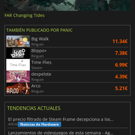
FAR Changing Tides
TAMBIÉN PUBLICADO POR PANIC
Big Walk
11.34€
Kinguin
Blippo+
7.38€
Kinguin
Time Flies
6.99€
Steam
despelote
4.39€
Kinguin
Arco
5.21€
Kinguin
TENDENCIAS ACTUALES
El precio filtrado de Steam Frame decepciona a los usuarios
Noticias de Hardware
4/8/26
Lanzamientos de videojuegos de esta semana - Agosto de 2026 (semana 32)