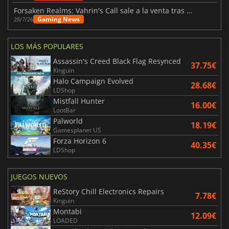
Forsaken Realms: Vahrin's Call sale a la venta tras una década
Gaming News
28/7/26
LOS MÁS POPULARES
Assassin's Creed Black Flag Resynced
37.75€
Kinguin
Halo Campaign Evolved
28.68€
LDShop
Mistfall Hunter
16.00€
LootBar
Palworld
18.19€
Gamesplanet US
Forza Horizon 6
40.35€
LDShop
JUEGOS NUEVOS
ReStory Chill Electronics Repairs
7.78€
Kinguin
Montabi
12.09€
LOADED