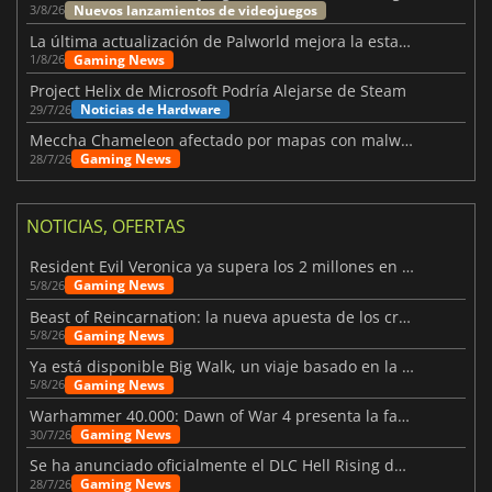
Nuevos lanzamientos de videojuegos
3/8/26
La última actualización de Palworld mejora la estabilidad
Gaming News
1/8/26
Project Helix de Microsoft Podría Alejarse de Steam
Noticias de Hardware
29/7/26
Meccha Chameleon afectado por mapas con malware y Discord
Gaming News
28/7/26
NOTICIAS, OFERTAS
Resident Evil Veronica ya supera los 2 millones en listas de deseados
Gaming News
5/8/26
Beast of Reincarnation: la nueva apuesta de los creadores de Pokémon
Gaming News
5/8/26
Ya está disponible Big Walk, un viaje basado en la amistad
Gaming News
5/8/26
Warhammer 40.000: Dawn of War 4 presenta la facción de los Necrones
Gaming News
30/7/26
Se ha anunciado oficialmente el DLC Hell Rising de Nioh 3
Gaming News
28/7/26