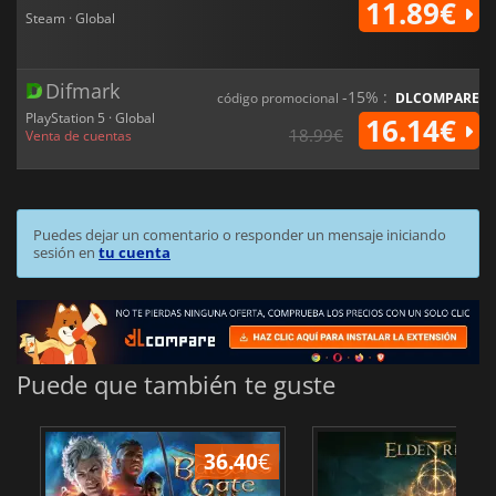
11.89€
Steam · Global
Difmark
-15% :
código promocional
DLCOMPARE
PlayStation 5 · Global
16.14€
18.99€
Venta de cuentas
Puedes dejar un comentario o responder un mensaje iniciando
sesión en
tu cuenta
Puede que también te guste
36.40
€
1