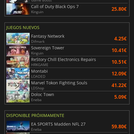
Game Boost
Call of Duty Black Ops 7
25.80€
Kinguin
JUEGOS NUEVOS
Fantasy Network
4.25€
Difmark
Sovereign Tower
10.41€
Kinguin
ReStory Chill Electronics Repairs
10.51€
HRKGAME
Montabi
12.09€
LOADED
Marvel Tokon Fighting Souls
41.22€
LDShop
Doloc Town
5.09€
Eneba
DISPONIBLE PRÓXIMAMENTE
EA SPORTS Madden NFL 27
59.80€
Eneba