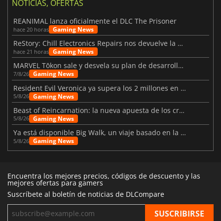
NOTICIAS, OFERTAS
REANIMAL lanza oficialmente el DLC The Prisoner
Gaming News
hace 20 horas
ReStory: Chill Electronics Repairs nos devuelve la nostalgia de los 2000
Gaming News
hace 21 horas
MARVEL Tōkon sale y desvela su plan de desarrollo para el primer año
Gaming News
7/8/26
Resident Evil Veronica ya supera los 2 millones en listas de deseados
Gaming News
5/8/26
Beast of Reincarnation: la nueva apuesta de los creadores de Pokémon
Gaming News
5/8/26
Ya está disponible Big Walk, un viaje basado en la amistad
Gaming News
5/8/26
Encuentra los mejores precios, códigos de descuento y las
mejores ofertas para gamers
Suscríbete al boletín de noticias de DLCompare