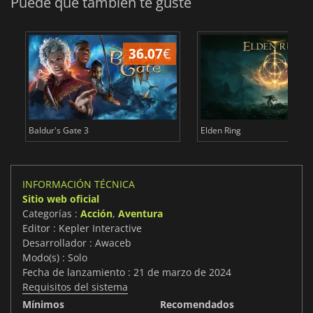
Puede que también te guste
36.07
€
1
Baldur's Gate 3
Elden Ring
INFORMACIÓN TÉCNICA
Sitio web oficial
Categorías :
Acción
,
Aventura
Editor : Kepler Interactive
Desarrollador : Awaceb
Modo(s) : Solo
Fecha de lanzamiento : 21 de marzo de 2024
Requisitos del sistema
Mínimos
Recomendados