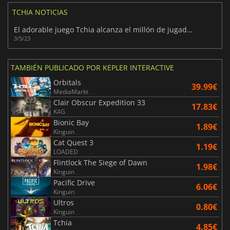
TCHIA NOTICIAS
El adorable juego Tchia alcanza el millón de jugadores
3/5/23
TAMBIÉN PUBLICADO POR KEPLER INTERACTIVE
Orbitals
39.99€
MediaMarkt
Clair Obscur Expedition 33
17.83€
K4G
Bionic Bay
1.89€
Kinguin
Cat Quest 3
1.19€
LOADED
Flintlock The Siege of Dawn
1.98€
Kinguin
Pacific Drive
6.06€
Kinguin
Ultros
0.80€
Kinguin
Tchia
4.85€