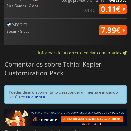
-24% :
código promocional
RAB28DLC
Epic Games · Global
0.11€
0.14€
Steam
7.99€
Steam · Global
Informar de un error o enviar comentarios
Comentarios sobre Tchia: Kepler
Customization Pack
Puedes dejar un comentario o responder un mensaje iniciando
sesión en
tu cuenta