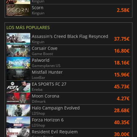
Kinguin
Scorn
2.58€
Kinguin
LOS MÁS POPULARES
Assassin's Creed Black Flag Resynced
37.75€
Kinguin
Corsair Cove
16.80€
Game Boost
Palworld
18.16€
Gamesplanet US
Mistfall Hunter
15.96€
LootBar
EA SPORTS FC 27
45.73€
Eneba
Moon Corona
4.27€
Difmark
Halo Campaign Evolved
28.68€
LDShop
Forza Horizon 6
40.35€
LDShop
Resident Evil Requiem
30.00€