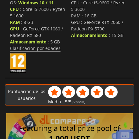
OS:
Windows 10 / 11
CPU : Core i5-9600 / Ryzen
CPU
: Core i5-7600 / Ryzen
5 3600
5 1600
RAM : 16 GB
RAM
: 8 GB
GPU : GeForce RTX 2060 /
GPU
: GeForce GTX 1060 /
Radeon RX 5700
Radeon RX 580
Almacenamiento
: 15 GB
Almacenamiento
: 5 GB
Clasificación por edades
Puntuación de los
usuarios
Media :
5
/
5
(
2
votos)
Featuring a total prize pool of
1,000 USDT