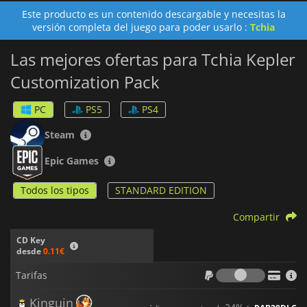
Este producto es un contenido descargable y necesitas la
versión completa del juego para poder usarlo :
Tchia
Las mejores ofertas para Tchia Kepler
Customization Pack
PC
PS5
PS4
Steam
Epic Games
Todos los tipos
STANDARD EDITION
Compartir
CD Key
desde
0.11€
Tarifas
Tarifas
Kinguin