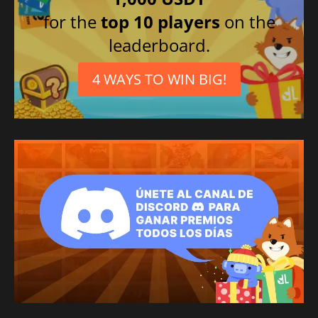
for the
top 10 players
on the
leaderboard.
4 WAYS TO WIN BIG!