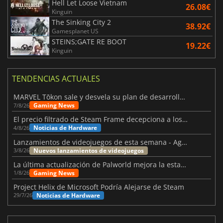
Hell Let Loose Vietnam
26.08€
Kinguin
The Sinking City 2
38.92€
Gamesplanet US
STEINS;GATE RE BOOT
19.22€
Kinguin
TENDENCIAS ACTUALES
MARVEL Tōkon sale y desvela su plan de desarrollo para el primer año
Gaming News
7/8/26
El precio filtrado de Steam Frame decepciona a los usuarios
Noticias de Hardware
4/8/26
Lanzamientos de videojuegos de esta semana - Agosto de 2026 (semana 32)
Nuevos lanzamientos de videojuegos
3/8/26
La última actualización de Palworld mejora la estabilidad
Gaming News
1/8/26
Project Helix de Microsoft Podría Alejarse de Steam
Noticias de Hardware
29/7/26