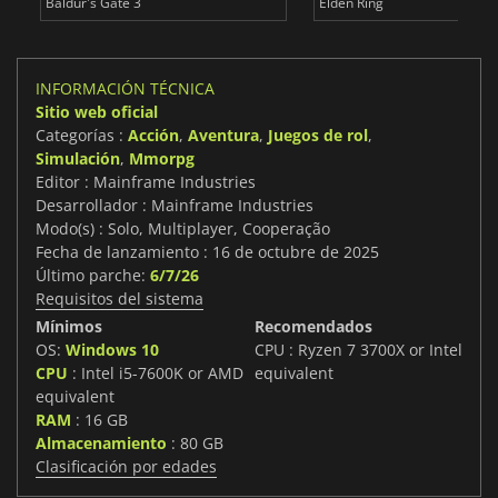
Baldur's Gate 3
Elden Ring
INFORMACIÓN TÉCNICA
Sitio web oficial
Categorías :
Acción
,
Aventura
,
Juegos de rol
,
Simulación
,
Mmorpg
Editor : Mainframe Industries
Desarrollador : Mainframe Industries
Modo(s) : Solo, Multiplayer, Cooperação
Fecha de lanzamiento : 16 de octubre de 2025
Último parche:
6/7/26
Requisitos del sistema
Mínimos
Recomendados
OS:
Windows 10
CPU : Ryzen 7 3700X or Intel
CPU
: Intel i5-7600K or AMD
equivalent
equivalent
RAM
: 16 GB
Almacenamiento
: 80 GB
Clasificación por edades