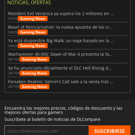
NOTICIAS, OFERTAS
Resident Evil Veronica ya supera los 2 millones en listas de deseados
Gaming News
5/8/26
Beast of Reincarnation: la nueva apuesta de los creadores de Pokémon
Gaming News
5/8/26
Ya está disponible Big Walk, un viaje basado en la amistad
Gaming News
5/8/26
Warhammer 40.000: Dawn of War 4 presenta la facción de los Necrones
Gaming News
30/7/26
Se ha anunciado oficialmente el DLC Hell Rising de Nioh 3
Gaming News
28/7/26
Forsaken Realms: Vahrin's Call sale a la venta tras una década
Gaming News
28/7/26
Encuentra los mejores precios, códigos de descuento y las
mejores ofertas para gamers
Suscríbete al boletín de noticias de DLCompare