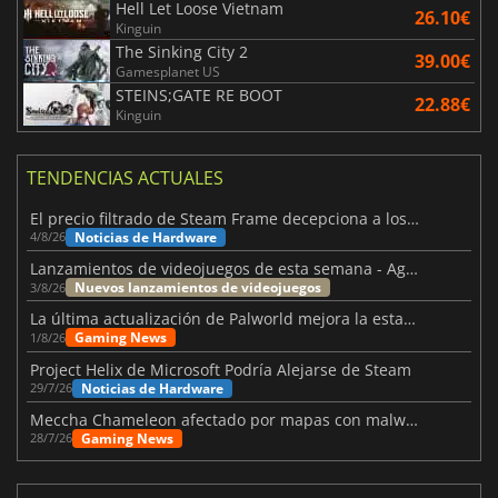
Hell Let Loose Vietnam
26.10€
Kinguin
The Sinking City 2
39.00€
Gamesplanet US
STEINS;GATE RE BOOT
22.88€
Kinguin
TENDENCIAS ACTUALES
El precio filtrado de Steam Frame decepciona a los usuarios
Noticias de Hardware
4/8/26
Lanzamientos de videojuegos de esta semana - Agosto de 2026 (semana 32)
Nuevos lanzamientos de videojuegos
3/8/26
La última actualización de Palworld mejora la estabilidad
Gaming News
1/8/26
Project Helix de Microsoft Podría Alejarse de Steam
Noticias de Hardware
29/7/26
Meccha Chameleon afectado por mapas con malware y Discord
Gaming News
28/7/26