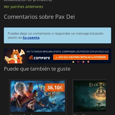
Ver parches anteriores
Comentarios sobre Pax Dei
Puedes dejar un comentario o responder un mensaje iniciando
sesión en
tu cuenta
Puede que también te guste
36.10
€
1