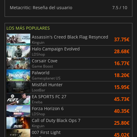
Metacritic: Reseña del usuario
7.5 / 10
LOS MÁS POPULARES
Assassin's Creed Black Flag Resynced
37.75€
Kinguin
Halo Campaign Evolved
28.68€
LDShop
Corsair Cove
16.77€
Game Boost
Palworld
18.20€
Gamesplanet US
Mistfall Hunter
15.95€
LootBar
EA SPORTS FC 27
45.73€
Eneba
Forza Horizon 6
40.35€
LDShop
Call of Duty Black Ops 7
25.80€
Kinguin
007 First Light
45.02€