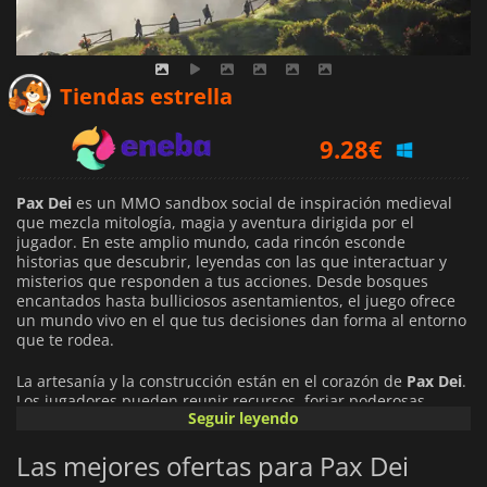
8.89
€
Tiendas estrella
9.28
€
11.29
€
Pax Dei
es un MMO sandbox social de inspiración medieval
que mezcla mitología, magia y aventura dirigida por el
jugador. En este amplio mundo, cada rincón esconde
historias que descubrir, leyendas con las que interactuar y
misterios que responden a tus acciones. Desde bosques
encantados hasta bulliciosos asentamientos, el juego ofrece
un mundo vivo en el que tus decisiones dan forma al entorno
que te rodea.
La artesanía y la construcción están en el corazón de
Pax Dei
.
Los jugadores pueden reunir recursos, forjar poderosas
Seguir leyendo
armas y construir desde humildes hogares hasta enormes
fortalezas. El juego cuenta con una economía dirigida por el
Las mejores ofertas para Pax Dei
jugador que fomenta la colaboración y el comercio, dando a
cada creación y decisión peso en la configuración del