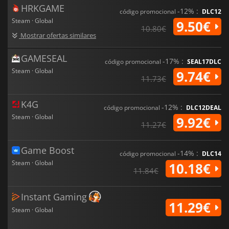
HRKGAME
-12% :
código promocional
DLC12
Steam · Global
9.50€
10.80€
Mostrar ofertas similares
GAMESEAL
-17% :
código promocional
SEAL17DLC
Steam · Global
9.74€
11.73€
K4G
-12% :
código promocional
DLC12DEAL
Steam · Global
9.92€
11.27€
Game Boost
-14% :
código promocional
DLC14
Steam · Global
10.18€
11.84€
Instant Gaming
11.29€
Steam · Global