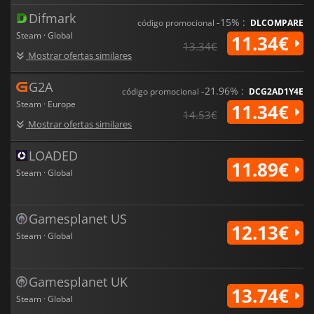
Difmark
-15% :
código promocional
DLCOMPARE
Steam · Global
11.34€
13.34€
Mostrar ofertas similares
G2A
-21.96% :
código promocional
DCG2AD1Y4E
Steam · Europe
11.34€
14.53€
Mostrar ofertas similares
LOADED
11.89€
Steam · Global
Gamesplanet US
12.13€
Steam · Global
Gamesplanet UK
13.74€
Steam · Global