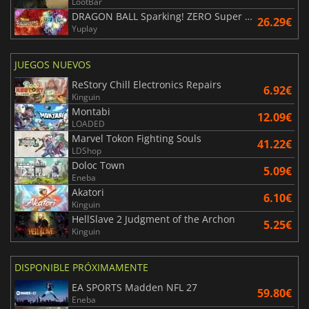
LootBar
DRAGON BALL Sparking! ZERO Super Limit Breaking NEO
26.29€
Yuplay
JUEGOS NUEVOS
ReStory Chill Electronics Repairs
6.92€
Kinguin
Montabi
12.09€
LOADED
Marvel Tokon Fighting Souls
41.22€
LDShop
Doloc Town
5.09€
Eneba
Akatori
6.10€
Kinguin
HellSlave 2 Judgment of the Archon
5.25€
Kinguin
DISPONIBLE PRÓXIMAMENTE
EA SPORTS Madden NFL 27
59.80€
Eneba