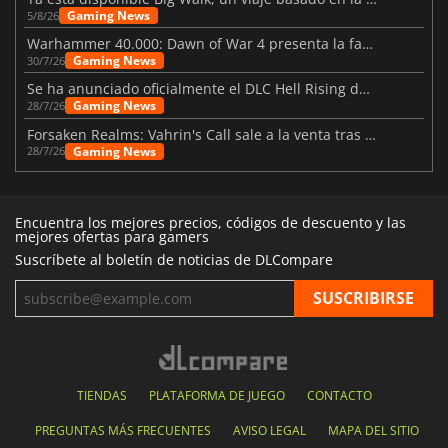
Gaming News
5/8/26
Warhammer 40.000: Dawn of War 4 presenta la facción de los Necrones
Gaming News
30/7/26
Se ha anunciado oficialmente el DLC Hell Rising de Nioh 3
Gaming News
28/7/26
Forsaken Realms: Vahrin's Call sale a la venta tras una década
Gaming News
28/7/26
Encuentra los mejores precios, códigos de descuento y las
mejores ofertas para gamers
Suscríbete al boletín de noticias de DLCompare
TIENDAS
PLATAFORMA DE JUEGO
CONTACTO
PREGUNTAS MÁS FRECUENTES
AVISO LEGAL
MAPA DEL SITIO