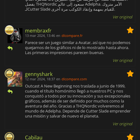
بفضل THQNordic سنعود إلى عالم Adelpha. الأمر متروك
لـCutter Slade للقيام بمهمة وإنقاذ الكوكب مرة أخرى.
Ver original
membraxfr
13 mar 2024, 13:46
en
dlcompare.fr
Parece ser un juego similar a Avatar, así que no podemos
quejarnos de los gráficos ni de lo mostrado hasta ahora.
Las primeras impresiones parecen buenas.
Ver original
gennyshark
12 mar 2024, 18:37
en
dlcompare.com
Outcast A New Beginning nos traslada a junio de 1999,
cuando el título homónimo llegó a nuestros PC y nos
conquistó a todos por su innovación y sus excepcionales
gráficos, además de ser definido por muchos como la
aventura del año. Gracias a THQNordic volveremos al
mundo de Adelpha. Depende de Cutter Slade emprender
una misión y salvar de nuevo el planeta.
Ver original
Cabilau