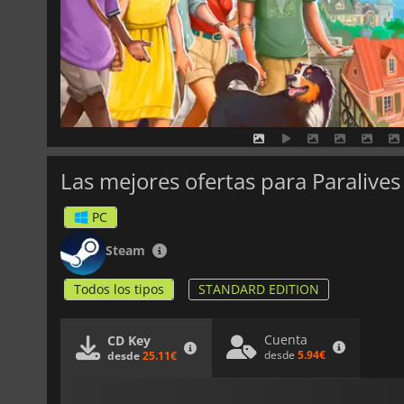
Las mejores ofertas para Paralives
PC
Steam
Todos los tipos
STANDARD EDITION
Cuenta
CD Key
desde
5.94€
desde
25.11€