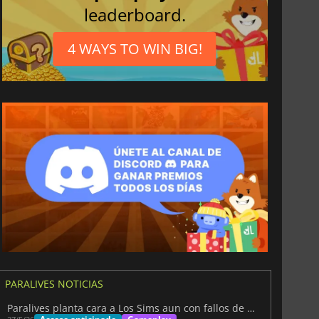
leaderboard.
4 WAYS TO WIN BIG!
PARALIVES NOTICIAS
Paralives planta cara a Los Sims aun con fallos de Early Access