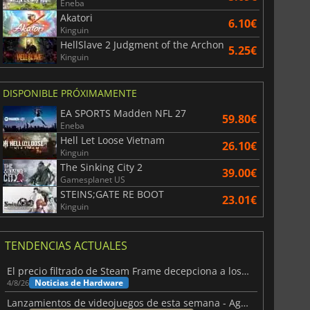
Eneba
Akatori
6.10€
Kinguin
HellSlave 2 Judgment of the Archon
5.25€
Kinguin
DISPONIBLE PRÓXIMAMENTE
EA SPORTS Madden NFL 27
59.80€
Eneba
Hell Let Loose Vietnam
26.10€
Kinguin
The Sinking City 2
39.00€
Gamesplanet US
STEINS;GATE RE BOOT
23.01€
Kinguin
TENDENCIAS ACTUALES
El precio filtrado de Steam Frame decepciona a los usuarios
Noticias de Hardware
4/8/26
Lanzamientos de videojuegos de esta semana - Agosto de 2026 (semana 32)