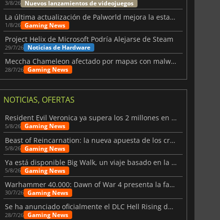
Nuevos lanzamientos de videojuegos
3/8/26
La última actualización de Palworld mejora la estabilidad
Gaming News
1/8/26
Project Helix de Microsoft Podría Alejarse de Steam
Noticias de Hardware
29/7/26
Meccha Chameleon afectado por mapas con malware y Discord
Gaming News
28/7/26
NOTICIAS, OFERTAS
Resident Evil Veronica ya supera los 2 millones en listas de deseados
Gaming News
5/8/26
Beast of Reincarnation: la nueva apuesta de los creadores de Pokémon
Gaming News
5/8/26
Ya está disponible Big Walk, un viaje basado en la amistad
Gaming News
5/8/26
Warhammer 40.000: Dawn of War 4 presenta la facción de los Necrones
Gaming News
30/7/26
Se ha anunciado oficialmente el DLC Hell Rising de Nioh 3
Gaming News
28/7/26