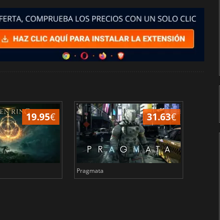
19.95
€
31.63
€
Pragmata
Total 