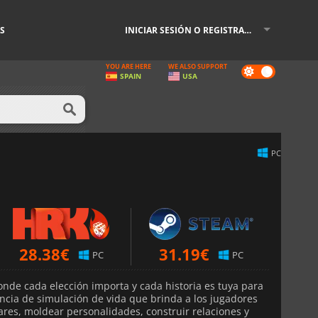
S
INICIAR SESIÓN O REGISTRARSE
YOU ARE HERE
WE ALSO SUPPORT
Dark
SPAIN
USA
mode
PC
28.38
€
31.19
€
PC
PC
nde cada elección importa y cada historia es tuya para
ncia de simulación de vida que brinda a los jugadores
gares, moldear personalidades, construir relaciones y