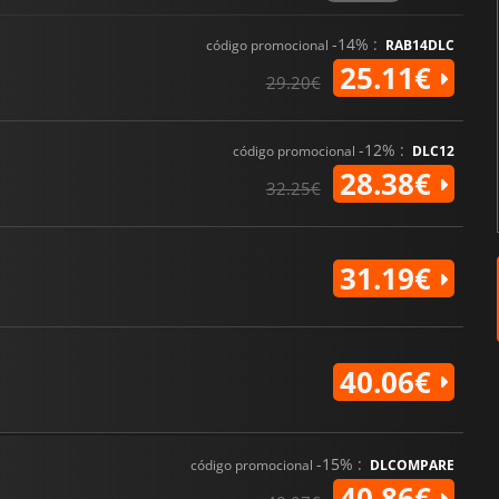
-14% :
código promocional
RAB14DLC
25.11€
29.20€
-12% :
código promocional
DLC12
28.38€
32.25€
31.19€
40.06€
-15% :
código promocional
DLCOMPARE
40.86€