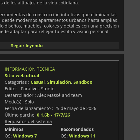
 de los altibajos de la vida cotidiana.
erramientas de construcción intuitivas que eliminan las
rea desde modernos apartamentos urbanos hasta amplias
do diseños, muebles, colores y detalles con una precisión
de adaptar para reflejar tu estilo y visión personal.
ralives
ofrece una rica simulación social donde los
Seguir leyendo
es, se enamoran, persiguen carreras, forman familias y
Sus personalidades, decisiones e interacciones crean
cionan naturalmente con el tiempo, haciendo que cada
INFORMACIÓN TÉCNICA
Sitio web oficial
te llena de oportunidades, momentos memorables y
Categorías :
Casual
,
Simulación
,
Sandbox
que estés creando el hogar perfecto, contando historias
Editor : Paralives Studio
 experimentando con nuevos estilos de vida, el mundo se
s.
Desarrollador : Alex Massé and team
Modo(s) : Solo
a libertad del jugador en su núcleo,
Paralives
te invita a
Fecha de lanzamiento : 25 de mayo de 2026
 la vida a tu manera. Cada personaje tiene una historia.
Último parche:
0.1.6b - 17/7/26
o. Lo que suceda a continuación depende completamente
Requisitos del sistema
Mínimos
Recomendados
OS:
Windows 7
OS:
Windows 11