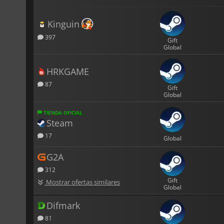
Kinguin
397
Gift
Global
HRKGAME
87
Gift
Global
TIENDA OFICIAL
Steam
17
Global
G2A
312
Gift
Mostrar ofertas similares
Global
Difmark
81