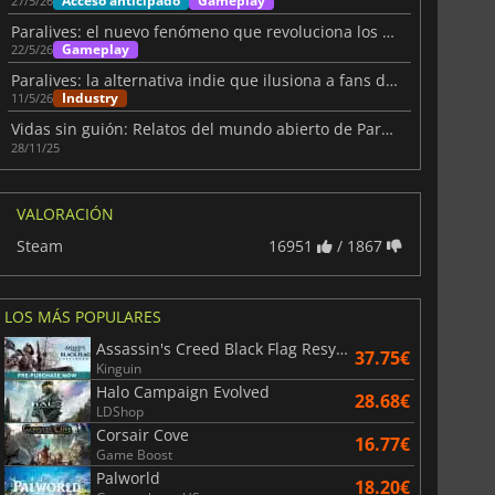
Acceso anticipado
Gameplay
27/5/26
Paralives: el nuevo fenómeno que revoluciona los Life Sims
Gameplay
22/5/26
Paralives: la alternativa indie que ilusiona a fans de The Sims
Industry
11/5/26
Vidas sin guión: Relatos del mundo abierto de Paralives
28/11/25
VALORACIÓN
Steam
16951
/ 1867
6.75
€
15.48
€
LOS MÁS POPULARES
Assassin's Creed Black Flag Resynced
37.75€
Kinguin
War WARHAMMER 3
Lies Of P
Halo Campaign Evolved
28.68€
LDShop
Corsair Cove
16.77€
Game Boost
Palworld
18.20€