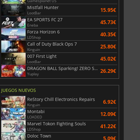
Gamesplanet US
Mistfall Hunter
15.95€
LootBar
EA SPORTS FC 27
45.73€
Eneba
Forza Horizon 6
40.35€
LDShop
Call of Duty Black Ops 7
25.80€
Kinguin
007 First Light
45.02€
LootBar
DRAGON BALL Sparking! ZERO Super Limit Breaking NEO
26.29€
Yuplay
JUEGOS NUEVOS
ReStory Chill Electronics Repairs
6.92€
Kinguin
Montabi
12.09€
LOADED
Marvel Tokon Fighting Souls
41.22€
LDShop
Doloc Town
5.09€