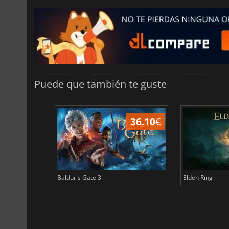
Puede que también te guste
45.02
€
36.10
€
Baldur's Gate 3
Elden Ring