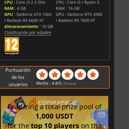
CPU
: Core i3 2.3 GHz
CPU : Core i5 / Ryzen 5
RAM
: 4 GB
RAM : 16 GB
GPU
: Gedorce GTX 1060
GPU : Gedorce RTX 2060
/ Radeon RX 6600 XT
/ Radeon RX 7600 XT
Almacenamiento
: 10 GB
Clasificación por edades
Puntuación
de los
Media :
4.8
/
5
usuarios
(
10
votos)
Featuring a total prize pool of
1,000 USDT
for the
top 10 players
on the