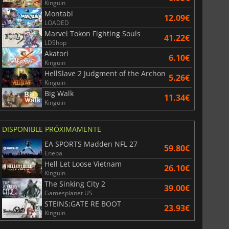
Kinguin
Montabi
12.09€
LOADED
Marvel Tokon Fighting Souls
41.22€
LDShop
Akatori
6.10€
Kinguin
HellSlave 2 Judgment of the Archon
5.26€
Kinguin
Big Walk
11.34€
Kinguin
DISPONIBLE PRÓXIMAMENTE
EA SPORTS Madden NFL 27
59.80€
Eneba
Hell Let Loose Vietnam
26.10€
Kinguin
The Sinking City 2
39.00€
Gamesplanet US
STEINS;GATE RE BOOT
23.93€
Kinguin