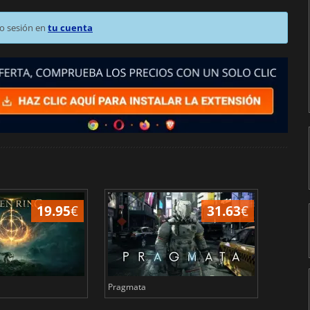
o sesión en
tu cuenta
19.95
€
31.63
€
Pragmata
Total 