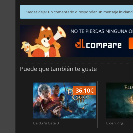
Puedes dejar un comentario o responder un mensaje iniciand
Puede que también te guste
45.02
€
36.10
€
Baldur's Gate 3
Elden Ring