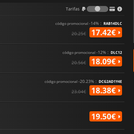
Tarifas
Tarifas
-14% :
código promocional
RAB14DLC
17.42€
20.25€
-12% :
código promocional
DLC12
18.09€
20.56€
-20.23% :
código promocional
DCG2AD1Y4E
18.38€
23.04€
19.50€