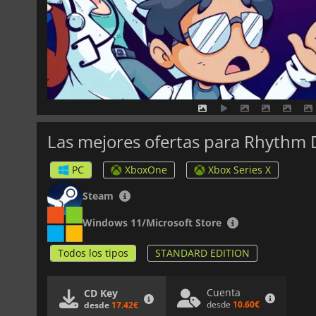
Las mejores ofertas para Rhythm 
PC
XboxOne
Xbox Series X
Steam
Windows 11/Microsoft Store
Todos los tipos
STANDARD EDITION
Cuenta
CD Key
desde
10.60€
desde
17.42€