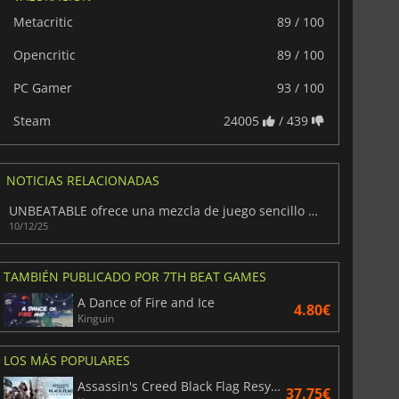
Metacritic
89 / 100
Opencritic
89 / 100
PC Gamer
93 / 100
Steam
24005
/ 439
NOTICIAS RELACIONADAS
UNBEATABLE ofrece una mezcla de juego sencillo y emociones fuertes
10/12/25
6.75
€
15.48
€
TAMBIÉN PUBLICADO POR 7TH BEAT GAMES
A Dance of Fire and Ice
4.80€
Kinguin
LOS MÁS POPULARES
War WARHAMMER 3
Lies Of P
Assassin's Creed Black Flag Resynced
37.75€