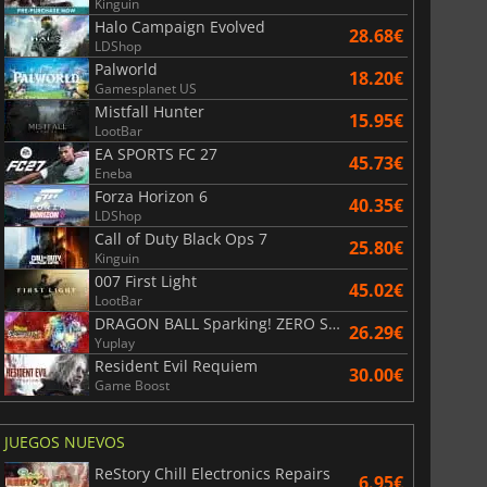
Kinguin
Halo Campaign Evolved
28.68€
LDShop
Palworld
18.20€
Gamesplanet US
Mistfall Hunter
15.95€
LootBar
EA SPORTS FC 27
45.73€
Eneba
Forza Horizon 6
40.35€
LDShop
Call of Duty Black Ops 7
25.80€
Kinguin
007 First Light
45.02€
LootBar
DRAGON BALL Sparking! ZERO Super Limit Breaking NEO
26.29€
Yuplay
Resident Evil Requiem
30.00€
Game Boost
JUEGOS NUEVOS
ReStory Chill Electronics Repairs
6.95€