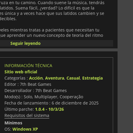
cruza en tu camino. Cuando suene la música, tendrás
atidos. Suena fácil, ¿verdad? Lo difícil es que la
s única y a veces hace que sus latidos cambien y se
ecibles.
veles mientras tratas a pacientes que necesitan tu
que aprender un nuevo concepto de teoría del ritmo
iolas, compases irregulares... ¡todo se vuelve más
Seguir leyendo
a el tiempo!
bién puedes jugar con un amigo.
Rhythm Doctor
permite
ien a lo largo de toda la campaña. Y por si fuera poco,
INFORMACIÓN TÉCNICA
mite crear tus propios niveles personalizados con la
Sitio web oficial
tirlos con el resto de la comunidad.
Categorías :
Acción
,
Aventura
,
Casual
,
Estrategia
Editor : 7th Beat Games
lvar a tus pacientes? Juega a
Rhythm Doctor
y
Desarrollador : 7th Beat Games
Modo(s) : Solo, Multiplayer, Cooperação
Fecha de lanzamiento : 6 de diciembre de 2025
Último parche:
1.0.4 - 10/3/26
Requisitos del sistema
Mínimos
OS:
Windows XP