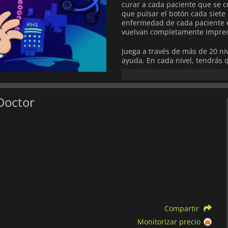
curar a cada paciente que se 
que pulsar el botón cada siete l
enfermedad de cada paciente e
vuelvan completamente impred
Juega a través de más de 20 ni
ayuda. En cada nivel, tendrás 
para superarlo. Poliritmos, hem
desafiante a medida que avanz
Si esto te parece difícil, tam
Doctor
que los jugadores se intercamb
Rhythm Doctor
también te per
música que elijas, para compar
¿Puede tu sentido del ritmo sa
descúbrelo.
Compartir
Monitorizar precio