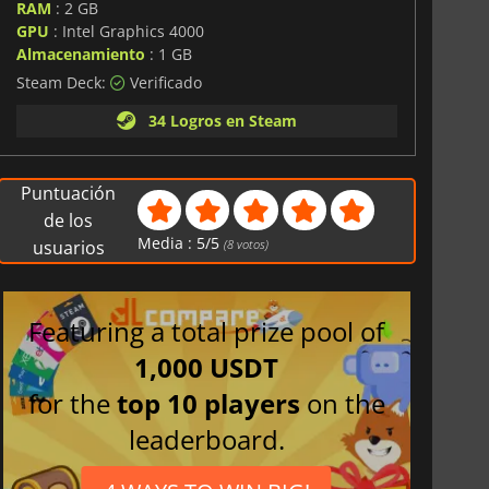
RAM
: 2 GB
GPU
: Intel Graphics 4000
Almacenamiento
: 1 GB
Steam Deck:
Verificado
34 Logros en Steam
Puntuación
de los
Media :
5
/
5
usuarios
(
8
votos)
Featuring a total prize pool of
1,000 USDT
for the
top 10 players
on the
leaderboard.