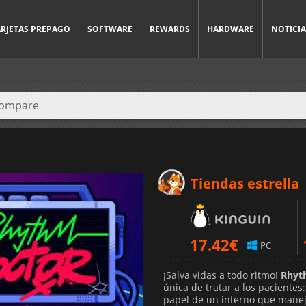
ARJETAS PREPAGO
SOFTWARE
REWARDS
HARDWARE
NOTICIA
Tiendas estrella
17.42
€
PC
¡Salva vidas a todo ritmo!
Rhyt
única de tratar a los pacientes:
papel de un interno que maneja