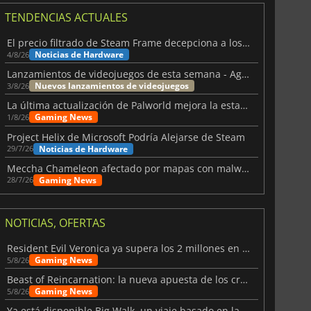
TENDENCIAS ACTUALES
El precio filtrado de Steam Frame decepciona a los usuarios
Noticias de Hardware
4/8/26
Lanzamientos de videojuegos de esta semana - Agosto de 2026 (semana 32)
Nuevos lanzamientos de videojuegos
3/8/26
La última actualización de Palworld mejora la estabilidad
Gaming News
1/8/26
Project Helix de Microsoft Podría Alejarse de Steam
Noticias de Hardware
29/7/26
Meccha Chameleon afectado por mapas con malware y Discord
Gaming News
28/7/26
NOTICIAS, OFERTAS
Resident Evil Veronica ya supera los 2 millones en listas de deseados
Gaming News
5/8/26
Beast of Reincarnation: la nueva apuesta de los creadores de Pokémon
Gaming News
5/8/26
Ya está disponible Big Walk, un viaje basado en la amistad