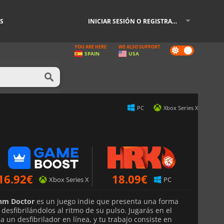
S
INICIAR SESIÓN O REGISTRARSE
YOU ARE HERE
WE ALSO SUPPORT
Dark
SPAIN
USA
mode
PC
Xbox Series X
16.92
€
18.09
€
Xbox Series X
PC
hm Doctor
es un juego indie que presenta una forma
 desfibrilándolos al ritmo de su pulso. Jugarás en el
 un desfibrilador en línea, y tu trabajo consiste en