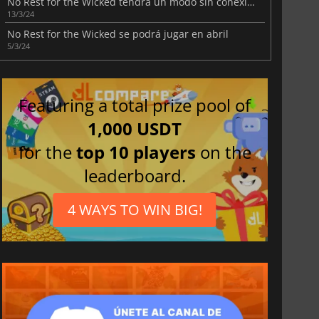
No Rest for the Wicked tendrá un modo sin conexión
13/3/24
No Rest for the Wicked se podrá jugar en abril
5/3/24
Featuring a total prize pool of
1,000 USDT
for the
top 10 players
on the
leaderboard.
4 WAYS TO WIN BIG!