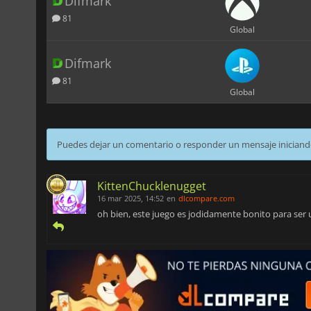
Difmark
81
Global
Difmark
81
Global
Puedes dejar un comentario o responder un mensaje iniciand
KittenChucklenugget
16 mar 2025, 14:52
en
dlcompare.com
oh bien, este juego es jodidamente bonito para ser 