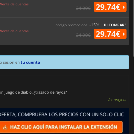
Venta de cuentas
29.74€
34.99€
-15% :
código promocional
DLCOMPARE
Venta de cuentas
29.74€
34.99€
o sesión en
tu cuenta
un juego de diablo. ¿trazado de rayos?
Ver original