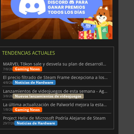
TENDENCIAS ACTUALES
MARVEL Tōkon sale y desvela su plan de desarrollo para el primer año
Gaming News
7/8/26
El precio filtrado de Steam Frame decepciona a los usuarios
Noticias de Hardware
4/8/26
Lanzamientos de videojuegos de esta semana - Agosto de 2026 (semana 32)
Nuevos lanzamientos de videojuegos
3/8/26
La última actualización de Palworld mejora la estabilidad
Gaming News
1/8/26
Project Helix de Microsoft Podría Alejarse de Steam
Noticias de Hardware
29/7/26