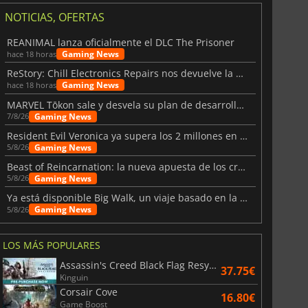
NOTICIAS, OFERTAS
REANIMAL lanza oficialmente el DLC The Prisoner
Gaming News
hace 18 horas
ReStory: Chill Electronics Repairs nos devuelve la nostalgia de los 2000
Gaming News
hace 18 horas
MARVEL Tōkon sale y desvela su plan de desarrollo para el primer año
Gaming News
7/8/26
Resident Evil Veronica ya supera los 2 millones en listas de deseados
Gaming News
5/8/26
Beast of Reincarnation: la nueva apuesta de los creadores de Pokémon
Gaming News
5/8/26
Ya está disponible Big Walk, un viaje basado en la amistad
Gaming News
5/8/26
LOS MÁS POPULARES
Assassin's Creed Black Flag Resynced
37.75€
Kinguin
Corsair Cove
16.80€
Game Boost