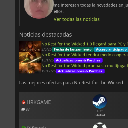
me interesan todas la novedades en ju
ellos.
Ver todas las noticias
Noticias destacadas
No Rest for the Wicked 1.0 llegará para PC y 
3/6/26
Fecha de lanzamiento
Acceso anticipado
No Rest for the Wicked tendrá modo coopera
15/1/26
Actualizaciones & Parches
No Rest for the Wicked prueba su multijugad
19/12/25
Actualizaciones & Parches
Las mejores ofertas para No Rest for the Wicked
HRKGAME
87
Gift
Global