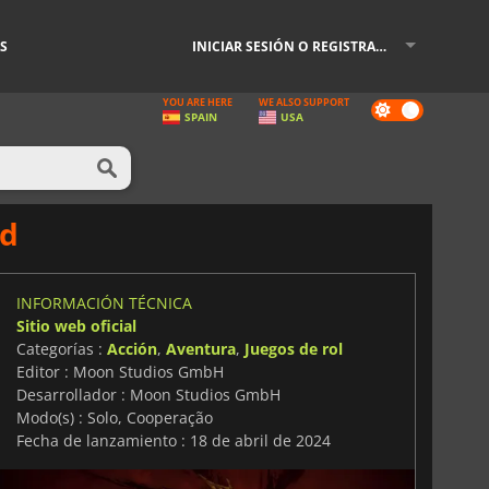
S
INICIAR SESIÓN O REGISTRARSE
YOU ARE HERE
WE ALSO SUPPORT
Dark
SPAIN
USA
mode
ed
INFORMACIÓN TÉCNICA
Sitio web oficial
Categorías :
Acción
,
Aventura
,
Juegos de rol
Editor : Moon Studios GmbH
Desarrollador : Moon Studios GmbH
Modo(s) : Solo, Cooperação
Fecha de lanzamiento : 18 de abril de 2024