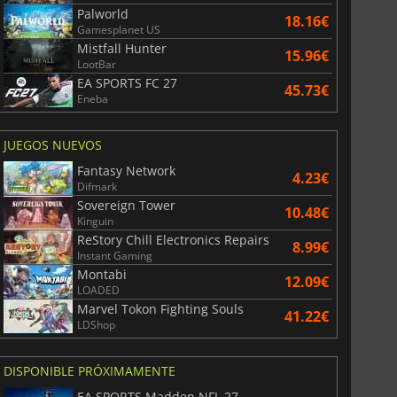
Palworld
18.16€
Gamesplanet US
Mistfall Hunter
15.96€
LootBar
EA SPORTS FC 27
45.73€
Eneba
JUEGOS NUEVOS
Fantasy Network
4.23€
Difmark
Sovereign Tower
10.48€
Kinguin
ReStory Chill Electronics Repairs
8.99€
Instant Gaming
Montabi
12.09€
LOADED
Marvel Tokon Fighting Souls
41.22€
LDShop
DISPONIBLE PRÓXIMAMENTE
EA SPORTS Madden NFL 27