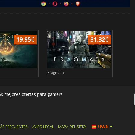
19.95
€
31.32
€
Pragmata
Total 
las mejores ofertas para gamers
ÁS FRECUENTES
AVISO LEGAL
MAPA DEL SITIO
SPAIN