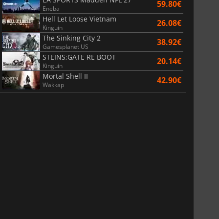
59.80€
Eneba
Hell Let Loose Vietnam
26.08€
Kinguin
The Sinking City 2
38.92€
Gamesplanet US
STEINS;GATE RE BOOT
20.14€
Kinguin
Mortal Shell II
42.90€
Wakkap