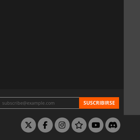
6.75
€
15.48
€
War WARHAMMER 3
Lies Of P