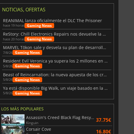
NOTICIAS, OFERTAS
REANIMAL lanza oficialmente el DLC The Prisoner
Gaming News
hace 19 horas
ReStory: Chill Electronics Repairs nos devuelve la nostalgia de los 2000
Gaming News
hace 20 horas
MARVEL Tōkon sale y desvela su plan de desarrollo para el primer año
Gaming News
7/8/26
Resident Evil Veronica ya supera los 2 millones en listas de deseados
Gaming News
5/8/26
Beast of Reincarnation: la nueva apuesta de los creadores de Pokémon
Gaming News
5/8/26
Ya está disponible Big Walk, un viaje basado en la amistad
Gaming News
5/8/26
LOS MÁS POPULARES
Assassin's Creed Black Flag Resynced
37.75€
Kinguin
Corsair Cove
16.80€