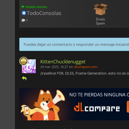
TIENDA OFICIAL
TodoConsolas
Envío
1
Spain
Puedes dejar un comentario o responder un mensaje iniciand
KittenChucklenugget
24 mar 2025, 16:27
en
dlcompare.com
¡Vaselina! FSR, DLSS, Frame Generation. esto no es s