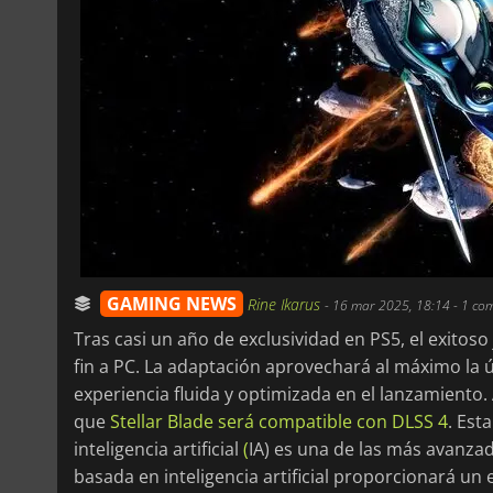
GAMING NEWS
Rine Ikarus
-
16 mar 2025, 18:14
- 1 co
Tras casi un año de exclusividad en PS5, el exitos
fin a PC. La adaptación aprovechará al máximo la ú
experiencia fluida y optimizada en el lanzamiento
que
Stellar Blade será compatible con DLSS 4
. Est
inteligencia artificial
(
IA) es una de las más avanza
basada en inteligencia artificial proporcionará u