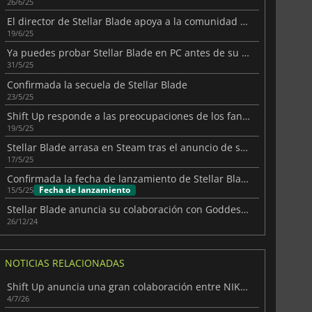
26/6/25
El director de Stellar Blade apoya a la comunidad creativa de modding
19/6/25
Ya puedes probar Stellar Blade en PC antes de su lanzamiento en junio.
31/5/25
Confirmada la secuela de Stellar Blade
23/5/25
Shift Up responde a las preocupaciones de los fans sobre el lanzamiento de Stellar Blade en PC
19/5/25
Stellar Blade arrasa en Steam tras el anuncio de su lanzamiento en PC
17/5/25
Confirmada la fecha de lanzamiento de Stellar Blade para PC
Fecha de lanzamiento
15/5/25
Stellar Blade anuncia su colaboración con Goddess of Victory: Nikke
26/12/24
NOTICIAS RELACIONADAS
Shift Up anuncia una gran colaboración entre NIKKE y Persona
4/7/26