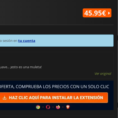
45.95€
o sesión en
tu cuenta
uave... ¡esto es una muleta!
Ver original