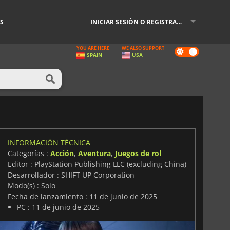
S
INICIAR SESIÓN O REGISTRARSE
YOU ARE HERE
WE ALSO SUPPORT
Dark
SPAIN
USA
mode
INFORMACIÓN TÉCNICA
Categorías :
Acción
,
Aventura
,
Juegos de rol
Editor : PlayStation Publishing LLC (excluding China)
Desarrollador : SHIFT UP Corporation
Modo(s) : Solo
Fecha de lanzamiento : 11 de junio de 2025
PC : 11 de junio de 2025