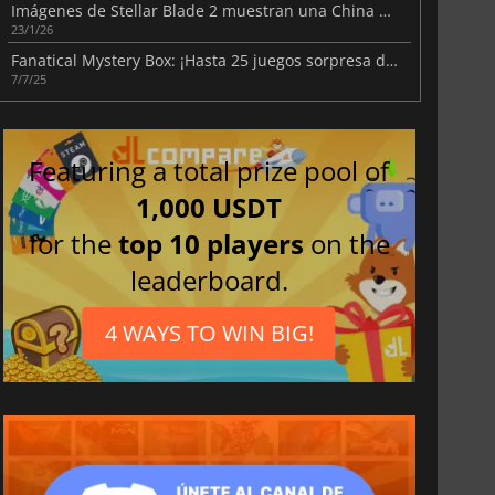
Imágenes de Stellar Blade 2 muestran una China en ruinas
23/1/26
Fanatical Mystery Box: ¡Hasta 25 juegos sorpresa de Steam!
7/7/25
Featuring a total prize pool of
1,000 USDT
for the
top 10 players
on the
leaderboard.
4 WAYS TO WIN BIG!