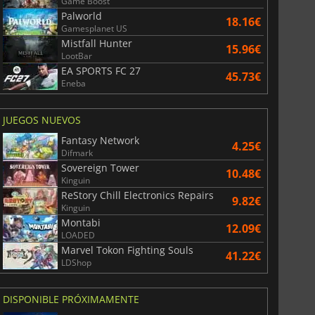
Game Boost
Palworld
18.16€
Gamesplanet US
Mistfall Hunter
15.96€
LootBar
EA SPORTS FC 27
45.73€
Eneba
JUEGOS NUEVOS
Fantasy Network
4.25€
Difmark
Sovereign Tower
10.48€
Kinguin
ReStory Chill Electronics Repairs
9.82€
Kinguin
Montabi
12.09€
LOADED
Marvel Tokon Fighting Souls
41.22€
LDShop
DISPONIBLE PRÓXIMAMENTE