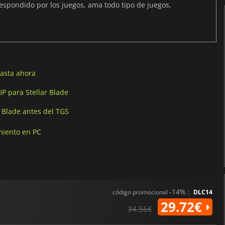
spondido por los juegos, ama todo tipo de juegos,
hasta ahora
P para Stellar Blade
r Blade antes del TGS
amiento en PC
-14% :
código promocional
DLC14
29.72€
34.56€