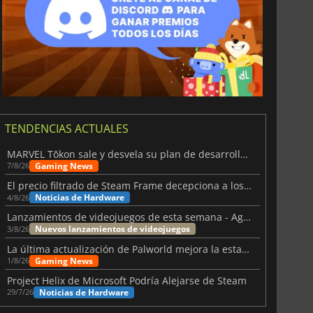
TENDENCIAS ACTUALES
MARVEL Tōkon sale y desvela su plan de desarrollo para el primer año
Gaming News
7/8/26
El precio filtrado de Steam Frame decepciona a los usuarios
Noticias de Hardware
4/8/26
Lanzamientos de videojuegos de esta semana - Agosto de 2026 (semana 32)
Nuevos lanzamientos de videojuegos
3/8/26
La última actualización de Palworld mejora la estabilidad
Gaming News
1/8/26
Project Helix de Microsoft Podría Alejarse de Steam
Noticias de Hardware
29/7/26