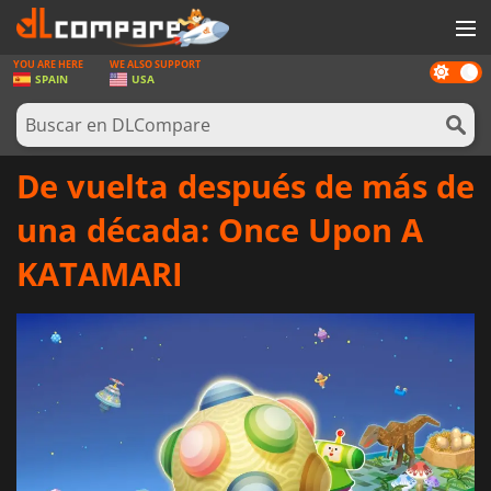
YOU ARE HERE
WE ALSO SUPPORT
Dark
JUEGOS
SPAIN
USA
mode
TARJETAS PREPAGO
SOFTWARE
De vuelta después de más de
REWARDS
una década: Once Upon A
HARDWARE
KATAMARI
NOTICIAS
INICIAR SESIÓN O REGISTRARSE