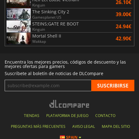
26.10€
Kinguin
The Sinking City 2
39.00€
Gamesplanet US
STEINS;GATE RE BOOT
24.94€
Kinguin
Mortal Shell II
42.90€
Wakkap
Encuentra los mejores precios, códigos de descuento y las
mejores ofertas para gamers
Suscríbete al boletín de noticias de DLCompare
TIENDAS
PLATAFORMA DE JUEGO
CONTACTO
PREGUNTAS MÁS FRECUENTES
AVISO LEGAL
MAPA DEL SITIO
SPAIN