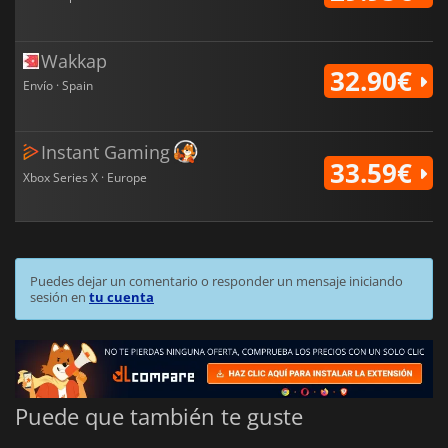
Wakkap
32.90€
Envío · Spain
Instant Gaming
33.59€
Xbox Series X · Europe
Puedes dejar un comentario o responder un mensaje iniciando
sesión en
tu cuenta
Puede que también te guste