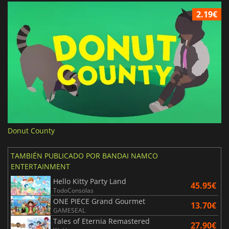
2.19€
Donut County
TAMBIÉN PUBLICADO POR BANDAI NAMCO
ENTERTAINMENT
Hello Kitty Party Land
45.95€
TodoConsolas
ONE PIECE Grand Gourmet
13.70€
GAMESEAL
Tales of Eternia Remastered
27.90€