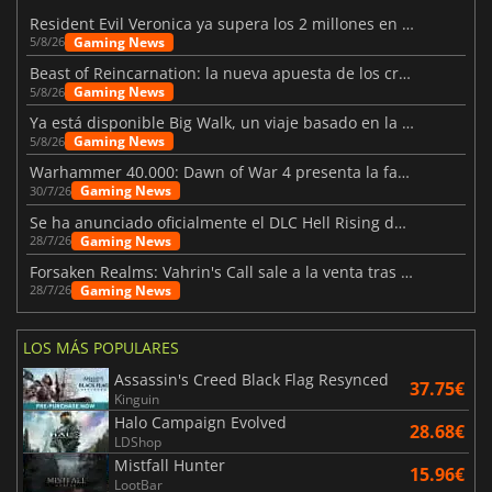
Resident Evil Veronica ya supera los 2 millones en listas de deseados
Gaming News
5/8/26
Beast of Reincarnation: la nueva apuesta de los creadores de Pokémon
Gaming News
5/8/26
Ya está disponible Big Walk, un viaje basado en la amistad
Gaming News
5/8/26
Warhammer 40.000: Dawn of War 4 presenta la facción de los Necrones
Gaming News
30/7/26
Se ha anunciado oficialmente el DLC Hell Rising de Nioh 3
Gaming News
28/7/26
Forsaken Realms: Vahrin's Call sale a la venta tras una década
Gaming News
28/7/26
LOS MÁS POPULARES
Assassin's Creed Black Flag Resynced
37.75€
Kinguin
Halo Campaign Evolved
28.68€
LDShop
Mistfall Hunter
15.96€
LootBar