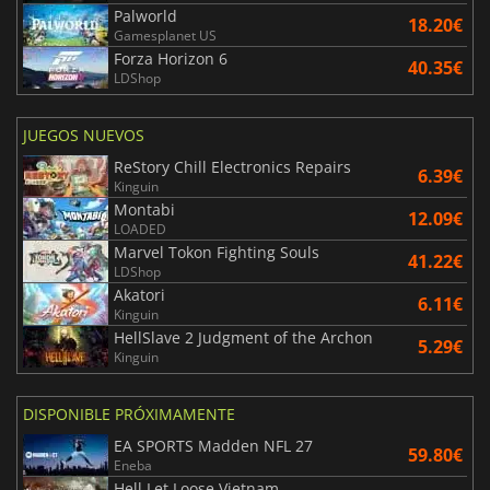
Palworld
18.20€
Gamesplanet US
Forza Horizon 6
40.35€
LDShop
JUEGOS NUEVOS
ReStory Chill Electronics Repairs
6.39€
Kinguin
Montabi
12.09€
LOADED
Marvel Tokon Fighting Souls
41.22€
LDShop
Akatori
6.11€
Kinguin
HellSlave 2 Judgment of the Archon
5.29€
Kinguin
DISPONIBLE PRÓXIMAMENTE
EA SPORTS Madden NFL 27
59.80€
Eneba
Hell Let Loose Vietnam