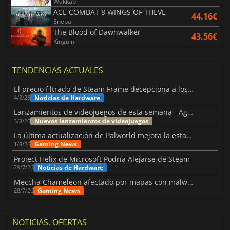
Wakkap
ACE COMBAT 8 WINGS OF THEVE
44.16€
Eneba
The Blood of Dawnwalker
43.56€
Kinguin
TENDENCIAS ACTUALES
El precio filtrado de Steam Frame decepciona a los usuarios
Noticias de Hardware
4/8/26
Lanzamientos de videojuegos de esta semana - Agosto de 2026 (semana 32)
Nuevos lanzamientos de videojuegos
3/8/26
La última actualización de Palworld mejora la estabilidad
Gaming News
1/8/26
Project Helix de Microsoft Podría Alejarse de Steam
Noticias de Hardware
29/7/26
Meccha Chameleon afectado por mapas con malware y Discord
Gaming News
28/7/26
NOTICIAS, OFERTAS