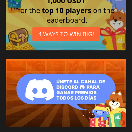
1,000 USDT
for the
top 10 players
on the
leaderboard.
4 WAYS TO WIN BIG!