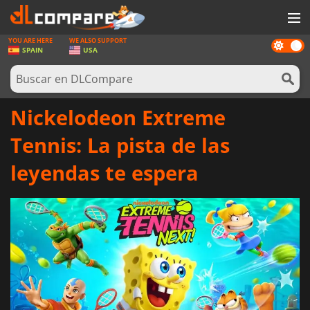
YOU ARE HERE
WE ALSO SUPPORT
Dark
JUEGOS
SPAIN
USA
mode
TARJETAS PREPAGO
SOFTWARE
Nickelodeon Extreme
REWARDS
Tennis: La pista de las
HARDWARE
leyendas te espera
NOTICIAS
INICIAR SESIÓN O REGISTRARSE