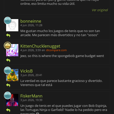
online, eso limita mucho su vida útil.
Ver original
bonneinne
4 jun 2026, 11:28
Me gustan mucho los juegos de tenis que no son tan
arcade. Me parecen más divertidos y no tan "sosos"
KittenChucklenugget
4 jun 2026, 3:59
en
dlcompare.com
jeez, so this is where the spongebob game budget went
VicksB
3 jun 2026, 20:41
La verdad es que parece bastante gracioso y divertido.
Veremos que tal está
FiskerMann
3 jun 2026, 19:39
Un juego de tenis en el que puedes jugar con Bob Espinja,
las Tortugas Ninja o Garfield? Nadie lo ha pedido pero era
necesario 😂