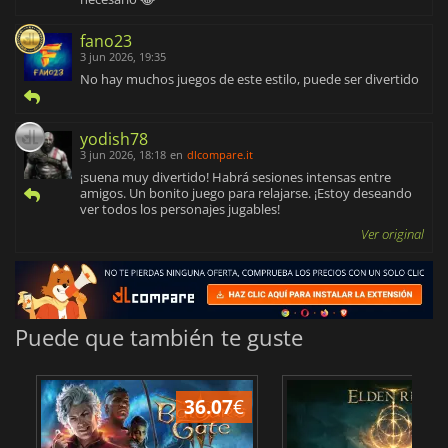
fano23
3 jun 2026, 19:35
No hay muchos juegos de este estilo, puede ser divertido
yodish78
3 jun 2026, 18:18
en
dlcompare.it
¡suena muy divertido! Habrá sesiones intensas entre
amigos. Un bonito juego para relajarse. ¡Estoy deseando
ver todos los personajes jugables!
Ver original
Puede que también te guste
36.07
€
1