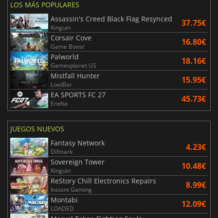
LOS MÁS POPULARES
Assassin's Creed Black Flag Resynced
37.75€
Kinguin
Corsair Cove
16.80€
Game Boost
Palworld
18.16€
Gamesplanet US
Mistfall Hunter
15.95€
LootBar
EA SPORTS FC 27
45.73€
Eneba
JUEGOS NUEVOS
Fantasy Network
4.23€
Difmark
Sovereign Tower
10.48€
Kinguin
ReStory Chill Electronics Repairs
8.99€
Instant Gaming
Montabi
12.09€
LOADED