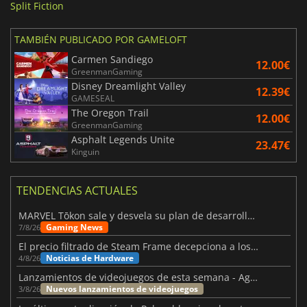
Split Fiction
TAMBIÉN PUBLICADO POR GAMELOFT
Carmen Sandiego
12.00€
GreenmanGaming
Disney Dreamlight Valley
12.39€
GAMESEAL
The Oregon Trail
12.00€
GreenmanGaming
Asphalt Legends Unite
23.47€
Kinguin
TENDENCIAS ACTUALES
MARVEL Tōkon sale y desvela su plan de desarrollo para el primer año
Gaming News
7/8/26
El precio filtrado de Steam Frame decepciona a los usuarios
Noticias de Hardware
4/8/26
Lanzamientos de videojuegos de esta semana - Agosto de 2026 (semana 32)
Nuevos lanzamientos de videojuegos
3/8/26