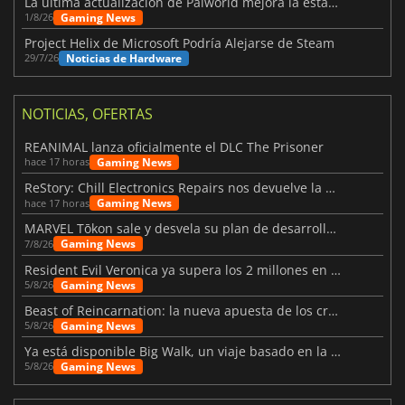
La última actualización de Palworld mejora la estabilidad
Gaming News
1/8/26
Project Helix de Microsoft Podría Alejarse de Steam
Noticias de Hardware
29/7/26
NOTICIAS, OFERTAS
REANIMAL lanza oficialmente el DLC The Prisoner
Gaming News
hace 17 horas
ReStory: Chill Electronics Repairs nos devuelve la nostalgia de los 2000
Gaming News
hace 17 horas
MARVEL Tōkon sale y desvela su plan de desarrollo para el primer año
Gaming News
7/8/26
Resident Evil Veronica ya supera los 2 millones en listas de deseados
Gaming News
5/8/26
Beast of Reincarnation: la nueva apuesta de los creadores de Pokémon
Gaming News
5/8/26
Ya está disponible Big Walk, un viaje basado en la amistad
Gaming News
5/8/26