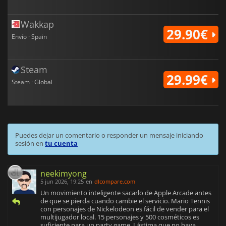
Wakkap
29.90€
Envío · Spain
Steam
29.99€
Steam · Global
Puedes dejar un comentario o responder un mensaje iniciando
sesión en
tu cuenta
neekimyong
5 jun 2026, 19:25
en
dlcompare.com
Un movimiento inteligente sacarlo de Apple Arcade antes
de que se pierda cuando cambie el servicio. Mario Tennis
con personajes de Nickelodeon es fácil de vender para el
multijugador local. 15 personajes y 500 cosméticos es
suficiente para un party game. Lástima que no haya