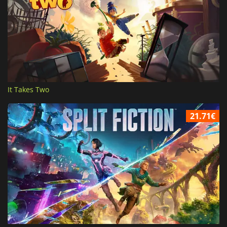
It Takes Two
21.71€