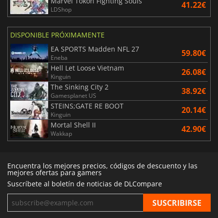
Marvel Tokon Fighting Souls
41.22€
LDShop
DISPONIBLE PRÓXIMAMENTE
EA SPORTS Madden NFL 27
59.80€
Eneba
Hell Let Loose Vietnam
26.08€
Kinguin
The Sinking City 2
38.92€
Gamesplanet US
STEINS;GATE RE BOOT
20.14€
Kinguin
Mortal Shell II
42.90€
Wakkap
Encuentra los mejores precios, códigos de descuento y las
mejores ofertas para gamers
Suscríbete al boletín de noticias de DLCompare