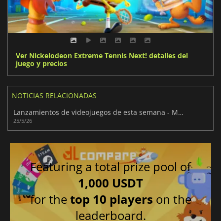
Ver Nickelodeon Extreme Tennis Next! detalles del
juego y precios
NOTICIAS RELACIONADAS
Lanzamientos de videojuegos de esta semana - Mayo de 2026 (Semana 22)
25/5/26
Featuring a total prize pool of
1,000 USDT
for the
top 10 players
on the
leaderboard.