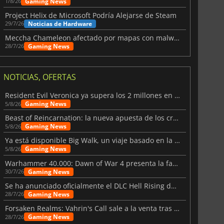
Gaming News
1/8/26
Project Helix de Microsoft Podría Alejarse de Steam
Noticias de Hardware
29/7/26
Meccha Chameleon afectado por mapas con malware y Discord
Gaming News
28/7/26
NOTICIAS, OFERTAS
Resident Evil Veronica ya supera los 2 millones en listas de deseados
Gaming News
5/8/26
Beast of Reincarnation: la nueva apuesta de los creadores de Pokémon
Gaming News
5/8/26
Ya está disponible Big Walk, un viaje basado en la amistad
Gaming News
5/8/26
Warhammer 40.000: Dawn of War 4 presenta la facción de los Necrones
Gaming News
30/7/26
Se ha anunciado oficialmente el DLC Hell Rising de Nioh 3
Gaming News
28/7/26
Forsaken Realms: Vahrin's Call sale a la venta tras una década
6.77
€
15.48
€
Gaming News
28/7/26