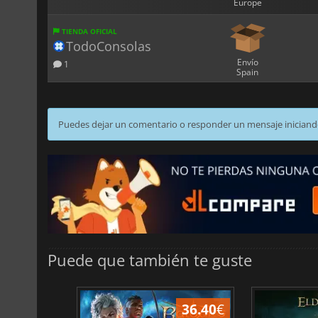
Europe
TIENDA OFICIAL
TodoConsolas
Envío
1
Spain
Puedes dejar un comentario o responder un mensaje iniciand
Puede que también te guste
45.16
€
36.40
€