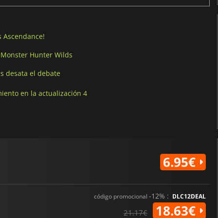
s Ascendance!
 Monster Hunter Wilds
s desata el debate
ento en la actualización 4
6.95€
-12% :
código promocional
DLC12DEAL
18.63€
21.17€