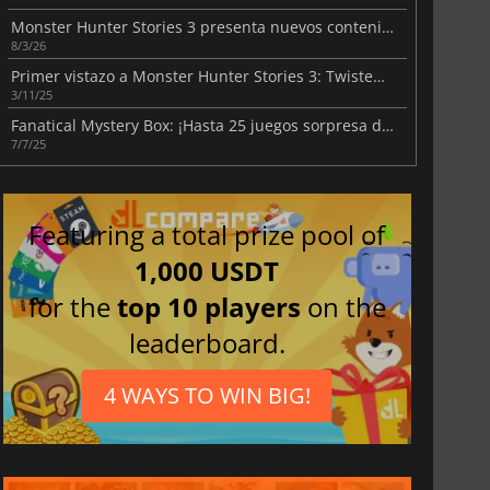
Monster Hunter Stories 3 presenta nuevos contenidos antes de su lanzamiento
8/3/26
Primer vistazo a Monster Hunter Stories 3: Twisted Reflection
3/11/25
Fanatical Mystery Box: ¡Hasta 25 juegos sorpresa de Steam!
7/7/25
Featuring a total prize pool of
1,000 USDT
for the
top 10 players
on the
leaderboard.
4 WAYS TO WIN BIG!