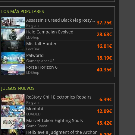
LOS MÁS POPULARES
Assassin's Creed Black Flag Resynced
37.75€
Kinguin
War WARHAMMER 3
Lies Of P
Halo Campaign Evolved
28.68€
LDShop
Mistfall Hunter
16.01€
LootBar
Palworld
18.19€
Gamesplanet US
Forza Horizon 6
40.35€
LDShop
JUEGOS NUEVOS
ReStory Chill Electronics Repairs
6.39€
Kinguin
Montabi
12.09€
LOADED
Marvel Tokon Fighting Souls
45.42€
Game Boost
HellSlave II Judgment of the Archon
5.29€