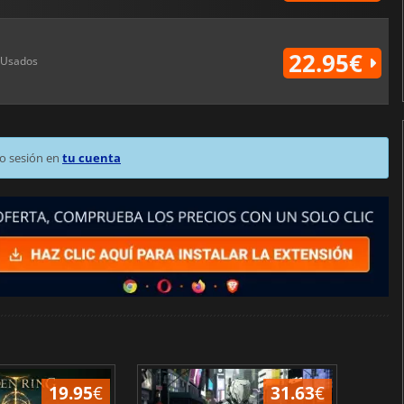
22.95€
Usados
o sesión en
tu cuenta
19.95
€
31.63
€