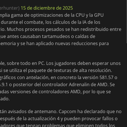
erhunter)
15 de diciembre de 2025
mplia gama de optimizaciones de la CPU y la GPU
urante el combate, los cálculos de la IA de los
ario. Muchos procesos pesados se han redistribuido entre
s que antes causaban tartamudeos o caídas de
memoria y se han aplicado nuevas reducciones para
ble, sobre todo en PC. Los jugadores deben esperar unos
 se utiliza el paquete de texturas de alta resolución.
áficos con antelación, en concreto la versión 581.57 o
5.9.1 o posterior del controlador Adrenalin de AMD. Se
das versiones de controladores AMD, por lo que se
dado.
stán avisados de antemano. Capcom ha declarado que no
espués de la actualización 4 y pueden provocar fallos o
 jugadores que tengan problemas que eliminen todos los