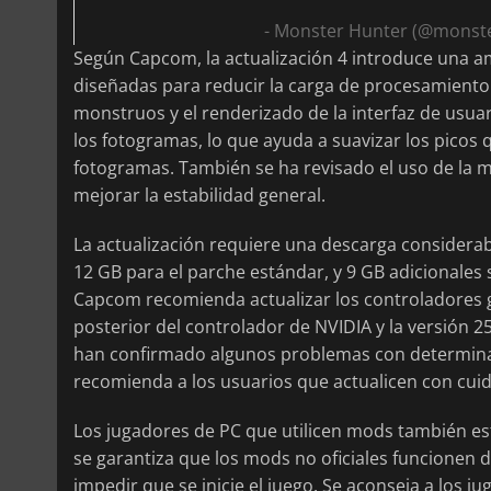
- Monster Hunter (@monst
Según Capcom, la actualización 4 introduce una a
diseñadas para reducir la carga de procesamiento d
monstruos y el renderizado de la interfaz de usu
los fotogramas, lo que ayuda a suavizar los pico
fotogramas. También se ha revisado el uso de la 
mejorar la estabilidad general.
La actualización requiere una descarga considera
12 GB para el parche estándar, y 9 GB adicionales si
Capcom recomienda actualizar los controladores gr
posterior del controlador de NVIDIA y la versión 2
han confirmado algunos problemas con determina
recomienda a los usuarios que actualicen con cui
Los jugadores de PC que utilicen mods también e
se garantiza que los mods no oficiales funcionen d
impedir que se inicie el juego. Se aconseja a los