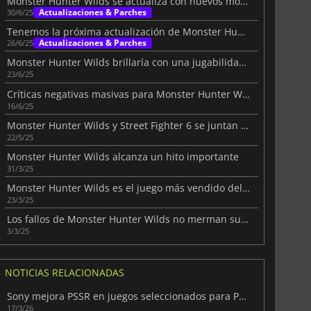
Monster Hunter Wilds se actualiza con nuevos monstruos y características
Actualizaciones & Parches
30/6/25
Tenemos la próxima actualización de Monster Hunter Wilds
Actualizaciones & Parches
26/6/25
Monster Hunter Wilds brillaría con una jugabilidad mejorada
23/6/25
Críticas negativas masivas para Monster Hunter Wilds
16/6/25
Monster Hunter Wilds y Street Fighter 6 se juntan en un épico crossover
22/5/25
Monster Hunter Wilds alcanza un hito importante
31/3/25
Monster Hunter Wilds es el juego más vendido del año hasta la fecha
23/3/25
Los fallos de Monster Hunter Wilds no merman su éxito
3/3/25
NOTICIAS RELACIONADAS
Sony mejora PSSR en juegos seleccionados para PS5 Pro
17/3/26