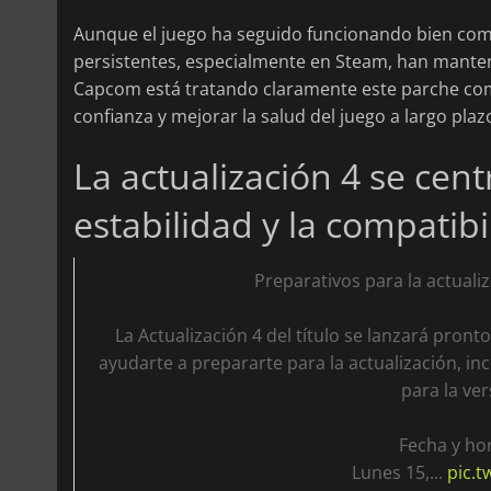
Aunque el juego ha seguido funcionando bien com
persistentes, especialmente en Steam, han manteni
Capcom está tratando claramente este parche como
confianza y mejorar la salud del juego a largo plaz
La actualización 4 se cent
estabilidad y la compatib
Preparativos para la actual
La Actualización 4 del título se lanzará pront
ayudarte a prepararte para la actualización, 
para la ver
Fecha y ho
Lunes 15,...
pic.