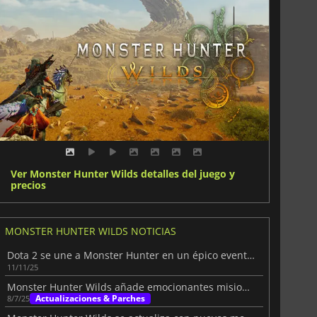
Ver Monster Hunter Wilds detalles del juego y
precios
MONSTER HUNTER WILDS NOTICIAS
Dota 2 se une a Monster Hunter en un épico evento cruzado
11/11/25
Monster Hunter Wilds añade emocionantes misiones temporales
Actualizaciones & Parches
8/7/25