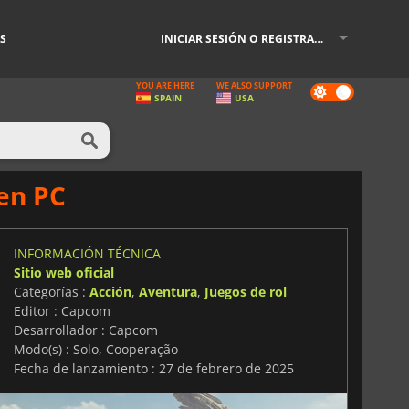
S
INICIAR SESIÓN O REGISTRARSE
YOU ARE HERE
WE ALSO SUPPORT
Dark
SPAIN
USA
mode
en PC
INFORMACIÓN TÉCNICA
Sitio web oficial
Categorías :
Acción
,
Aventura
,
Juegos de rol
Editor : Capcom
Desarrollador : Capcom
Modo(s) : Solo, Cooperação
Fecha de lanzamiento : 27 de febrero de 2025