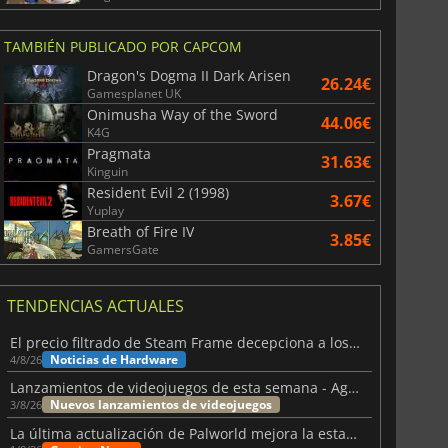
TAMBIÉN PUBLICADO POR CAPCOM
Dragon's Dogma II Dark Arisen
26.24€
Gamesplanet UK
Onimusha Way of the Sword
44.06€
K4G
Pragmata
31.63€
Kinguin
Resident Evil 2 (1998)
3.67€
Yuplay
Breath of Fire IV
3.85€
GamersGate
TENDENCIAS ACTUALES
El precio filtrado de Steam Frame decepciona a los usuarios
Noticias de Hardware
4/8/26
Lanzamientos de videojuegos de esta semana - Agosto de 2026 (semana 32)
Nuevos lanzamientos de videojuegos
3/8/26
La última actualización de Palworld mejora la estabilidad