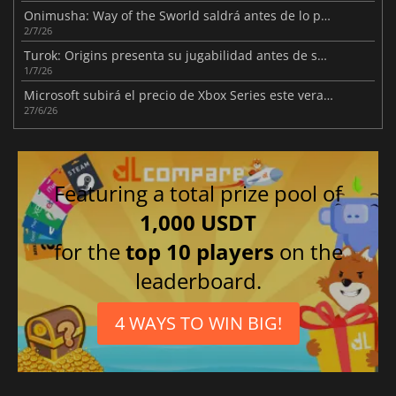
Onimusha: Way of the Sworld saldrá antes de lo previsto
2/7/26
Turok: Origins presenta su jugabilidad antes de su lanzamiento
1/7/26
Microsoft subirá el precio de Xbox Series este verano
27/6/26
Featuring a total prize pool of
1,000 USDT
for the
top 10 players
on the
leaderboard.
4 WAYS TO WIN BIG!