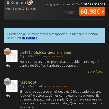
Kinguin
-12% :
código promocional
DLCPREORDER
Xbox Series X · Europe
60.98€
69.30€
Puedes dejar un comentario o responder un mensaje iniciando
sesión en
tu cuenta
6a411cfa62cca_aieaie_aieaie
28 jun 2026, 15:11
en
dlcompare.fr
No lo compren, no es gran cosa, probablemente llegará
dentro de 20 años, tendrán que esperar.
Ver original
razbhoot
28 jun 2026, 10:24
en
dlcompare.com
El hecho de que algo en el juego esté bloqueado tras una
"edición" o actualización es completamente erróneo. Es
un muro de pago, así de simple. Que no haya una versión
física o un disco también es malo. ¿Qué hacemos con una
caja vacía?