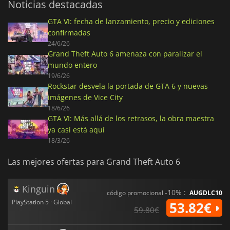
Noticias destacadas
GTA VI: fecha de lanzamiento, precio y ediciones
confirmadas
24/6/26
Grand Theft Auto 6 amenaza con paralizar el
mundo entero
19/6/26
Rockstar desvela la portada de GTA 6 y nuevas
imágenes de Vice City
18/6/26
GTA VI: Más allá de los retrasos, la obra maestra
ya casi está aquí
18/3/26
Las mejores ofertas para Grand Theft Auto 6
Kinguin
-10% :
código promocional
AUGDLC10
PlayStation 5 · Global
53.82€
59.80€