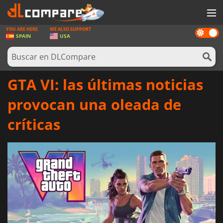
YOU ARE HERE
WE ALSO SUPPORT
Dark
JUEGOS
SPAIN
USA
mode
TARJETAS PREPAGO
SOFTWARE
GTA VI: las últimas noticias
REWARDS
provocan una oleada de
HARDWARE
críticas
NOTICIAS
INICIAR SESIÓN O REGISTRARSE