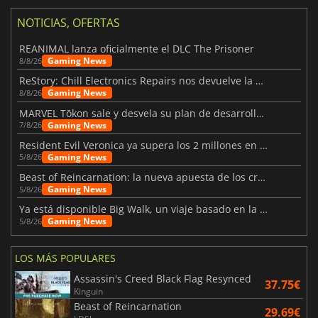
NOTICIAS, OFERTAS
REANIMAL lanza oficialmente el DLC The Prisoner
Gaming News
8/8/26
ReStory: Chill Electronics Repairs nos devuelve la nostalgia de los 2000
Gaming News
8/8/26
MARVEL Tōkon sale y desvela su plan de desarrollo para el primer año
Gaming News
7/8/26
Resident Evil Veronica ya supera los 2 millones en listas de deseados
Gaming News
5/8/26
Beast of Reincarnation: la nueva apuesta de los creadores de Pokémon
Gaming News
5/8/26
Ya está disponible Big Walk, un viaje basado en la amistad
Gaming News
5/8/26
LOS MÁS POPULARES
Assassin's Creed Black Flag Resynced
37.75€
Kinguin
Beast of Reincarnation
29.69€