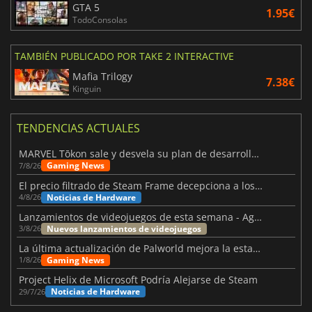
GTA 5
1.95€
TodoConsolas
TAMBIÉN PUBLICADO POR TAKE 2 INTERACTIVE
Mafia Trilogy
7.38€
Kinguin
TENDENCIAS ACTUALES
MARVEL Tōkon sale y desvela su plan de desarrollo para el primer año
Gaming News
7/8/26
El precio filtrado de Steam Frame decepciona a los usuarios
Noticias de Hardware
4/8/26
Lanzamientos de videojuegos de esta semana - Agosto de 2026 (semana 32)
Nuevos lanzamientos de videojuegos
3/8/26
La última actualización de Palworld mejora la estabilidad
Gaming News
1/8/26
Project Helix de Microsoft Podría Alejarse de Steam
Noticias de Hardware
29/7/26