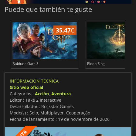
Puede que también te guste
35.47
€
1
Baldur's Gate 3
Elden Ring
INFORMACIÓN TÉCNICA
Sitio web oficial
Categorías :
Acción
,
Aventura
Editor : Take 2 Interactive
Desarrollador : Rockstar Games
Modo(s) : Solo, Multiplayer, Cooperação
Fecha de lanzamiento : 19 de noviembre de 2026