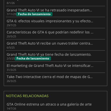
8/1/26
Grand Theft Auto VI se ha retrasado inesperadamente
Fecha de lanzamiento
7/11/25
GTA 6: efectos visuales impresionantes y su efecto en los FPS
29/7/25
Características de GTA 6 que podrían redefinir los juegos de mundo abierto
20/5/25
Grand Theft Auto VI recibe un nuevo tráiler centrado en Jason
6/5/25
Grand Theft Auto VI ya tiene fecha de lanzamiento.
Fecha de lanzamiento
2/5/25
El marketing de Grand Theft Auto VI se intensificará antes de su lanzamiento
31/3/25
Take-Two interactive cierra el mod de mapas de Grand Theft Auto VI
26/3/25
NOTICIAS RELACIONADAS
GTA Online estrena un atraco a una galería de arte
14/7/26