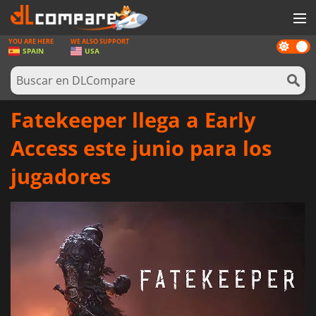
YOU ARE HERE
WE ALSO SUPPORT
Dark
JUEGOS
SPAIN
USA
mode
TARJETAS PREPAGO
SOFTWARE
Fatekeeper llega a Early
REWARDS
Access este junio para los
HARDWARE
jugadores
NOTICIAS
INICIAR SESIÓN O REGISTRARSE