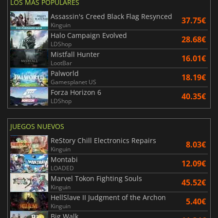
LOS MÁS POPULARES
Assassin's Creed Black Flag Resynced
37.75€
Kinguin
Halo Campaign Evolved
28.68€
LDShop
Mistfall Hunter
16.01€
LootBar
Palworld
18.19€
Gamesplanet US
Forza Horizon 6
40.35€
LDShop
JUEGOS NUEVOS
ReStory Chill Electronics Repairs
8.03€
Kinguin
Montabi
12.09€
LOADED
Marvel Tokon Fighting Souls
45.52€
Kinguin
HellSlave II Judgment of the Archon
5.40€
Kinguin
Big Walk