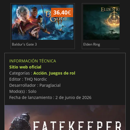
36.40
€
1
Baldur's Gate 3
Elden Ring
INFORMACIÓN TÉCNICA
Sitio web oficial
Categorías :
Acción
,
Juegos de rol
Editor : THQ Nordic
Desarrollador : Paraglacial
Modo(s) : Solo
Fecha de lanzamiento : 2 de junio de 2026