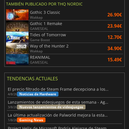
TAMBIÉN PUBLICADO POR THQ NORDIC
Gothic 3 Classic
26.90€
Wakkap
Gothic 1 Remake
23.94€
GAMESEAL
Tides of Tomorrow
12.70€
Game Boost
Way of the Hunter 2
34.90€
Wakkap
REANIMAL
15.49€
GAMESEAL
TENDENCIAS ACTUALES
El precio filtrado de Steam Frame decepciona a los usuarios
Noticias de Hardware
4/8/26
Lanzamientos de videojuegos de esta semana - Agosto de 2026 (semana 32)
Nuevos lanzamientos de videojuegos
3/8/26
La última actualización de Palworld mejora la estabilidad
Gaming News
1/8/26
Project Helix de Microsoft Podría Alejarse de Steam