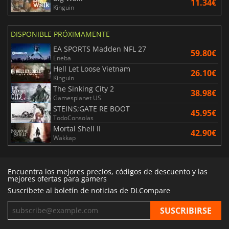
11.34€
Kinguin
DISPONIBLE PRÓXIMAMENTE
EA SPORTS Madden NFL 27
59.80€
Eneba
Hell Let Loose Vietnam
26.10€
Kinguin
The Sinking City 2
38.98€
Gamesplanet US
STEINS;GATE RE BOOT
45.95€
TodoConsolas
Mortal Shell II
42.90€
Wakkap
Encuentra los mejores precios, códigos de descuento y las
mejores ofertas para gamers
Suscríbete al boletín de noticias de DLCompare