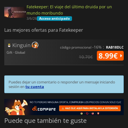
Fatekeeper: El viaje del último druida por un
mundo moribundo
3/6/26
Acceso anticipado
Las mejores ofertas para Fatekeeper
Kinguin
-16% :
código promocional
RAB18DLC
Gift · Global
8.99€
10.70€
Puedes dejar un comentario o responder un mensaje iniciando
sesión en
tu cuenta
Puede que también te guste