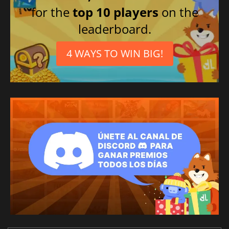
for the
top 10 players
on the
leaderboard.
4 WAYS TO WIN BIG!