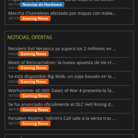
Noticias de Hardware
29/7/26
Meccha Chameleon afectado por mapas con malware y Discord
Gaming News
28/7/26
NOTICIAS, OFERTAS
Resident Evil Veronica ya supera los 2 millones en listas de deseados
Gaming News
5/8/26
Beast of Reincarnation: la nueva apuesta de los creadores de Pokémon
Gaming News
5/8/26
Ya está disponible Big Walk, un viaje basado en la amistad
Gaming News
5/8/26
Warhammer 40.000: Dawn of War 4 presenta la facción de los Necrones
Gaming News
30/7/26
Se ha anunciado oficialmente el DLC Hell Rising de Nioh 3
Gaming News
28/7/26
Forsaken Realms: Vahrin's Call sale a la venta tras una década
Gaming News
28/7/26