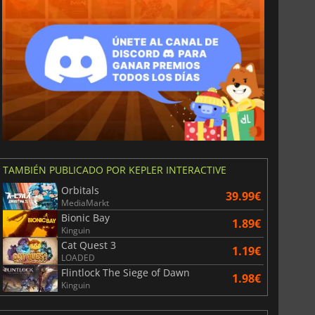
TAMBIÉN PUBLICADO POR KEPLER INTERACTIVE
Orbitals
39.99€
MediaMarkt
Bionic Bay
1.89€
Kinguin
Cat Quest 3
1.19€
LOADED
Flintlock The Siege of Dawn
1.98€
Kinguin