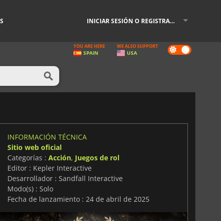
S
INICIAR SESIÓN O REGISTRARSE
YOU ARE HERE
WE ALSO SUPPORT
Dark
SPAIN
USA
mode
INFORMACIÓN TÉCNICA
Sitio web oficial
Categorías :
Acción
,
Juegos de rol
Editor : Kepler Interactive
Desarrollador : Sandfall Interactive
Modo(s) : Solo
Fecha de lanzamiento : 24 de abril de 2025