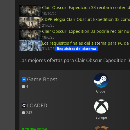
Clair Obscur: Expedición 33 recibirá contenid
10/10/25
CDPR elogia Clair Obscur: Expedition 33 como 
21/6/25
Clair Obscur: Expedition 33 podría recibir n
18/6/25
Los requisitos finales del sistema para PC de
31/1/25
Requisitos del sistema
Las mejores ofertas para Clair Obscur Expedition 
Game Boost
4
Global
LOADED
243
Europe
TIENDA OFICIAL