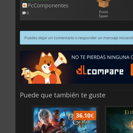
PcComponentes
Envío
0
Spain
Puedes dejar un comentario o responder un mensaje iniciand
Puede que también te guste
45.02
€
36.10
€