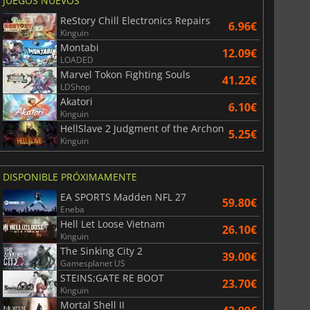
JUEGOS NUEVOS
ReStory Chill Electronics Repairs
6.96€
Kinguin
War WARHAMMER 3
Lies Of P
Montabi
12.09€
LOADED
Marvel Tokon Fighting Souls
41.22€
LDShop
Akatori
6.10€
Kinguin
HellSlave 2 Judgment of the Archon
5.25€
Kinguin
DISPONIBLE PRÓXIMAMENTE
EA SPORTS Madden NFL 27
59.80€
Eneba
Hell Let Loose Vietnam
26.10€
Kinguin
The Sinking City 2
39.00€
Gamesplanet US
STEINS;GATE RE BOOT
23.70€
Kinguin
Mortal Shell II