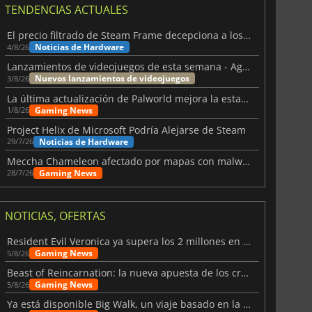
TENDENCIAS ACTUALES
El precio filtrado de Steam Frame decepciona a los usuarios
Noticias de Hardware
4/8/26
Lanzamientos de videojuegos de esta semana - Agosto de 2026 (semana 32)
Nuevos lanzamientos de videojuegos
3/8/26
La última actualización de Palworld mejora la estabilidad
Gaming News
1/8/26
Project Helix de Microsoft Podría Alejarse de Steam
Noticias de Hardware
29/7/26
Meccha Chameleon afectado por mapas con malware y Discord
Gaming News
28/7/26
NOTICIAS, OFERTAS
Resident Evil Veronica ya supera los 2 millones en listas de deseados
Gaming News
5/8/26
Beast of Reincarnation: la nueva apuesta de los creadores de Pokémon
Gaming News
5/8/26
Ya está disponible Big Walk, un viaje basado en la amistad