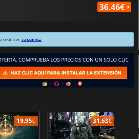
36.46€
o sesión en
tu cuenta
19.95
€
31.63
€