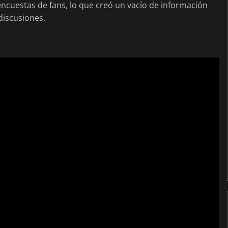
ncuestas de fans, lo que creó un vacío de información
discusiones.