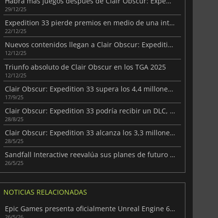
Habrá más juegos después de Clair Obscur: Expedition 33
29/12/25
Expedition 33 pierde premios en medio de una intensa polémica sobre la IA
22/12/25
Nuevos contenidos llegan a Clair Obscur: Expedition 33
12/12/25
Triunfo absoluto de Clair Obscur en los TGA 2025
12/12/25
Clair Obscur: Expedition 33 supera los 4,4 millones de unidades vendidas
17/9/25
Clair Obscur: Expedition 33 podría recibir un DLC, según su director
28/8/25
Clair Obscur: Expedition 33 alcanza los 3,3 millones de jugadores en 33 días
28/5/25
Sandfall Interactive reevalúa sus planes de futuro para Clair Obscur: Expedición 33
26/5/25
NOTICIAS RELACIONADAS
Epic Games presenta oficialmente Unreal Engine 6 junto con su primer vídeo
26/5/26