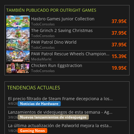
TAMBIÉN PUBLICADO POR OUTRIGHT GAMES
Hasbro Games Junior Collection
37.95€
TodoConsolas
The Grinch 2 Saving Christmas
37.95€
TodoConsolas
PAW Patrol Dino World
37.95€
TodoConsolas
PAW Patrol Rescue Wheels Championship
15.39€
MediaMarkt
Chicken Run Eggstraction
19.95€
TodoConsolas
TENDENCIAS ACTUALES
El precio filtrado de Steam Frame decepciona a los usuarios
Noticias de Hardware
4/8/26
Lanzamientos de videojuegos de esta semana - Agosto de 2026 (semana 32)
Nuevos lanzamientos de videojuegos
3/8/26
La última actualización de Palworld mejora la estabilidad
Gaming News
1/8/26