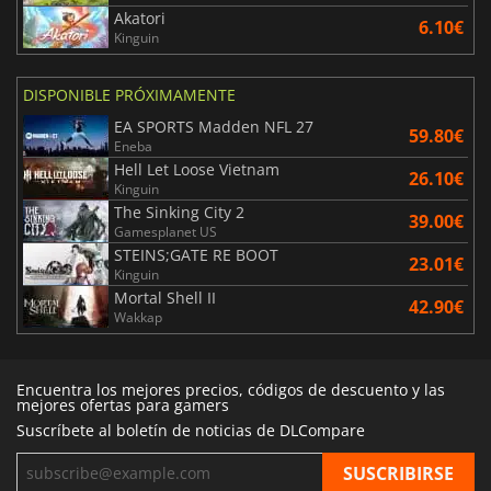
Akatori
6.10€
Kinguin
DISPONIBLE PRÓXIMAMENTE
EA SPORTS Madden NFL 27
59.80€
Eneba
Hell Let Loose Vietnam
26.10€
Kinguin
The Sinking City 2
39.00€
Gamesplanet US
STEINS;GATE RE BOOT
23.01€
Kinguin
Mortal Shell II
42.90€
Wakkap
Encuentra los mejores precios, códigos de descuento y las
mejores ofertas para gamers
Suscríbete al boletín de noticias de DLCompare