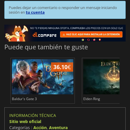
Puedes dejar un comentario o responder un mensaje iniciando
sesión en
tu cuenta
Puede que también te guste
36.10
€
1
Baldur's Gate 3
Elden Ring
INFORMACIÓN TÉCNICA
Sitio web oficial
Categorías :
Acción
,
Aventura