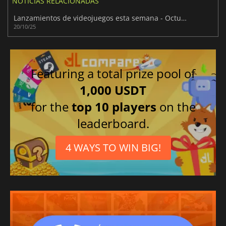
NOTICIAS RELACIONADAS
Lanzamientos de videojuegos esta semana - Octubre 2025 (Semana 43)
20/10/25
Featuring a total prize pool of
1,000 USDT
for the
top 10 players
on the
leaderboard.
4 WAYS TO WIN BIG!