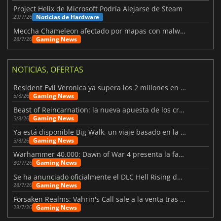
Project Helix de Microsoft Podría Alejarse de Steam
Noticias de Hardware
29/7/26
Meccha Chameleon afectado por mapas con malware y Discord
Gaming News
28/7/26
NOTICIAS, OFERTAS
Resident Evil Veronica ya supera los 2 millones en listas de deseados
Gaming News
5/8/26
Beast of Reincarnation: la nueva apuesta de los creadores de Pokémon
Gaming News
5/8/26
Ya está disponible Big Walk, un viaje basado en la amistad
Gaming News
5/8/26
Warhammer 40.000: Dawn of War 4 presenta la facción de los Necrones
Gaming News
30/7/26
Se ha anunciado oficialmente el DLC Hell Rising de Nioh 3
Gaming News
28/7/26
Forsaken Realms: Vahrin's Call sale a la venta tras una década
Gaming News
28/7/26