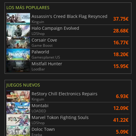
LOS MÁS POPULARES
Assassin's Creed Black Flag Resynced
37.75€
Kinguin
Halo Campaign Evolved
28.68€
LDShop
Corsair Cove
16.77€
Game Boost
Palworld
18.20€
Gamesplanet US
Mistfall Hunter
15.95€
LootBar
JUEGOS NUEVOS
ReStory Chill Electronics Repairs
6.93€
Kinguin
Montabi
12.09€
LOADED
Marvel Tokon Fighting Souls
41.22€
LDShop
Doloc Town
5.09€
Eneba