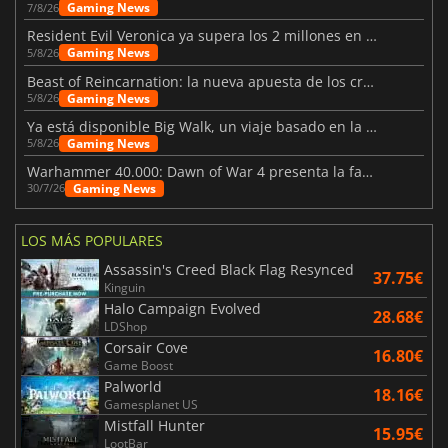
Gaming News
7/8/26
Resident Evil Veronica ya supera los 2 millones en listas de deseados
Gaming News
5/8/26
Beast of Reincarnation: la nueva apuesta de los creadores de Pokémon
Gaming News
5/8/26
Ya está disponible Big Walk, un viaje basado en la amistad
Gaming News
5/8/26
Warhammer 40.000: Dawn of War 4 presenta la facción de los Necrones
Gaming News
30/7/26
LOS MÁS POPULARES
Assassin's Creed Black Flag Resynced
37.75€
Kinguin
Halo Campaign Evolved
28.68€
LDShop
Corsair Cove
16.80€
Game Boost
Palworld
18.16€
Gamesplanet US
Mistfall Hunter
15.95€
LootBar