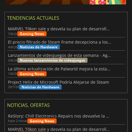
TENDENCIAS ACTUALES
MARVEL Tōkon sale y desvela su plan de desarrollo para el primer año
Gaming News
7/8/26
El precio filtrado de Steam Frame decepciona a los usuarios
Noticias de Hardware
4/8/26
Lanzamientos de videojuegos de esta semana - Agosto de 2026 (semana 32)
Nuevos lanzamientos de videojuegos
3/8/26
La última actualización de Palworld mejora la estabilidad
Gaming News
1/8/26
Project Helix de Microsoft Podría Alejarse de Steam
Noticias de Hardware
29/7/26
NOTICIAS, OFERTAS
ReStory: Chill Electronics Repairs nos devuelve la nostalgia de los 2000
Gaming News
hace 2 horas
MARVEL Tōkon sale y desvela su plan de desarrollo para el primer año