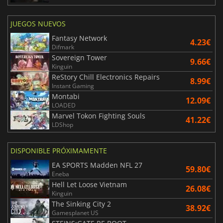
JUEGOS NUEVOS
Fantasy Network
4.23€
Difmark
Sovereign Tower
9.66€
Kinguin
ReStory Chill Electronics Repairs
8.99€
Instant Gaming
Montabi
12.09€
LOADED
Marvel Tokon Fighting Souls
41.22€
LDShop
DISPONIBLE PRÓXIMAMENTE
EA SPORTS Madden NFL 27
59.80€
Eneba
Hell Let Loose Vietnam
26.08€
Kinguin
The Sinking City 2
38.92€
Gamesplanet US