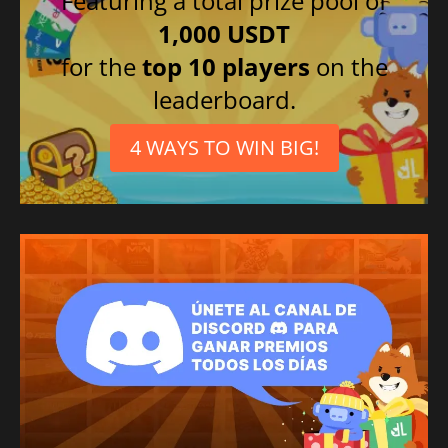
Featuring a total prize pool of
1,000 USDT
for the
top 10 players
on the
leaderboard.
4 WAYS TO WIN BIG!