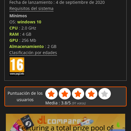
Fecha de lanzamiento : 4 de septiembre de 2020
Requisitos del sistema
Mínimos
OS:
windows 10
CPU
: 2.0 GHz
RAM
: 4 GB
GPU
: 256 Mb
Almacenamiento
: 2 GB
Clasificación por edades
Puntuación de los
usuarios
Media :
3.8
/
5
(
91
votos)
Featuring a total prize pool of