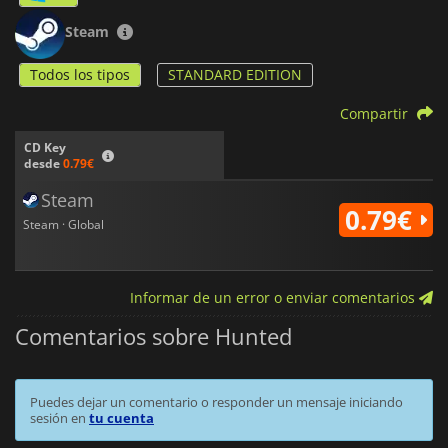
Steam
Todos los tipos
STANDARD EDITION
Compartir
CD Key
desde
0.79€
Steam
0.79€
Steam · Global
Informar de un error o enviar comentarios
Comentarios sobre Hunted
Puedes dejar un comentario o responder un mensaje iniciando
sesión en
tu cuenta