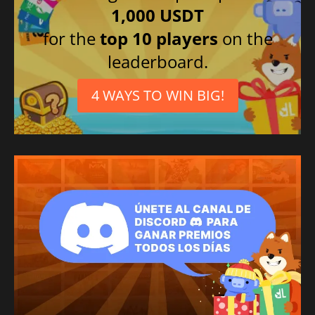
1,000 USDT
for the
top 10 players
on the
leaderboard.
4 WAYS TO WIN BIG!