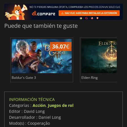
Puede que también te guste
36.07
€
1
Baldur's Gate 3
Elden Ring
INFORMACIÓN TÉCNICA
Categorías :
Acción
,
Juegos de rol
Editor : David Long
Desarrollador : Daniel Long
Modo(s) : Cooperação