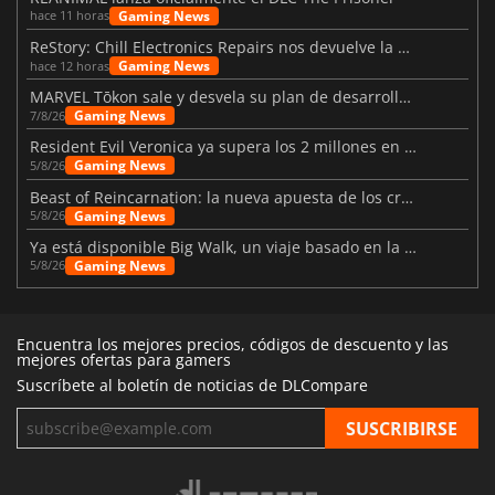
Gaming News
hace 11 horas
ReStory: Chill Electronics Repairs nos devuelve la nostalgia de los 2000
Gaming News
hace 12 horas
MARVEL Tōkon sale y desvela su plan de desarrollo para el primer año
Gaming News
7/8/26
Resident Evil Veronica ya supera los 2 millones en listas de deseados
Gaming News
5/8/26
Beast of Reincarnation: la nueva apuesta de los creadores de Pokémon
Gaming News
5/8/26
Ya está disponible Big Walk, un viaje basado en la amistad
Gaming News
5/8/26
Encuentra los mejores precios, códigos de descuento y las
mejores ofertas para gamers
Suscríbete al boletín de noticias de DLCompare