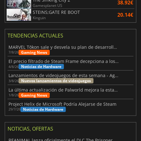
38.92€
Gamesplanet US
STEINS;GATE RE BOOT
20.14€
Kinguin
TENDENCIAS ACTUALES
MARVEL Tōkon sale y desvela su plan de desarrollo para el primer año
Gaming News
7/8/26
El precio filtrado de Steam Frame decepciona a los usuarios
Noticias de Hardware
4/8/26
Lanzamientos de videojuegos de esta semana - Agosto de 2026 (semana 32)
Nuevos lanzamientos de videojuegos
3/8/26
La última actualización de Palworld mejora la estabilidad
Gaming News
1/8/26
Project Helix de Microsoft Podría Alejarse de Steam
Noticias de Hardware
29/7/26
NOTICIAS, OFERTAS
REANIMAL lanza oficialmente el DLC The Prisoner