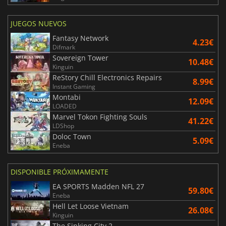
JUEGOS NUEVOS
Fantasy Network
4.23€
Difmark
Sovereign Tower
10.48€
Kinguin
ReStory Chill Electronics Repairs
8.99€
Instant Gaming
Montabi
12.09€
LOADED
Marvel Tokon Fighting Souls
41.22€
LDShop
Doloc Town
5.09€
Eneba
DISPONIBLE PRÓXIMAMENTE
EA SPORTS Madden NFL 27
59.80€
Eneba
Hell Let Loose Vietnam
26.08€
Kinguin
The Sinking City 2