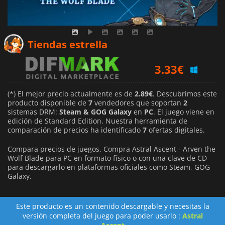
2.89
€
Tiendas estrella
3.33
€
3.36
€
(*) El mejor precio actualmente es de
2.89€
. Descubrimos este
producto disponible de
7
vendedores que soportan
2
sistemas DRM:
Steam & GOG Galaxy
en
PC
. El juego viene en
edición de Standard Edition. Nuestra herramienta de
comparación de precios ha identificado
7
ofertas digitales.
Compara precios de juegos. Compra Astral Ascent - Arven the
Wolf Blade para PC en formato físico o con una clave de CD
para descargarlo en plataformas oficiales como Steam, GOG
Galaxy.
Este producto es un contenido descargable y necesitas la
versión completa del juego para poder usarlo :
Astral