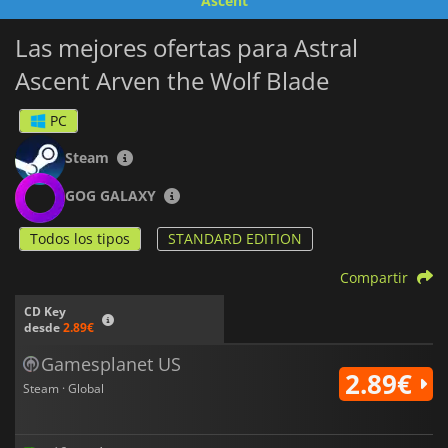
Ascent
Las mejores ofertas para Astral
Ascent Arven the Wolf Blade
PC
Steam
GOG GALAXY
Todos los tipos
STANDARD EDITION
Compartir
CD Key
desde
2.89€
Gamesplanet US
2.89€
Steam · Global