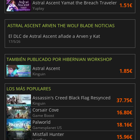
Astral Ascent Yamat the Breach Traveler
1.51€
Yuplay
ASTRAL ASCENT ARVEN THE WOLF BLADE NOTICIAS
El DLC de Astral Ascent añade a Arven y Kat
17/5/26
TAMBIÉN PUBLICADO POR HIBERNIAN WORKSHOP
Astral Ascent
1.85€
Kinguin
LOS MÁS POPULARES
Assassin's Creed Black Flag Resynced
37.75€
Kinguin
Corsair Cove
16.80€
Game Boost
Palworld
18.16€
Gamesplanet US
Mistfall Hunter
15.96€
LootBar