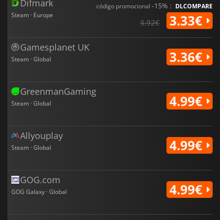
Difmark
-15% :
código promocional
DLCOMPARE
Steam · Europe
3.33€
3.92€
Gamesplanet UK
3.36€
Steam · Global
GreenmanGaming
4.99€
Steam · Global
Allyouplay
4.99€
Steam · Global
GOG.com
4.99€
GOG Galaxy · Global