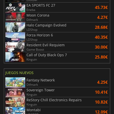
EA SPORTS FC 27
45.73€
Eneba
Moon Corona
4.27€
Difmark
Halo Campaign Evolved
28.68€
LDShop
Forza Horizon 6
40.35€
LDShop
Resident Evil Requiem
30.00€
Game Boost
Call of Duty Black Ops 7
25.80€
Kinguin
JUEGOS NUEVOS
Fantasy Network
4.25€
Difmark
Sovereign Tower
10.41€
Kinguin
ReStory Chill Electronics Repairs
10.82€
Kinguin
Montabi
12.09€