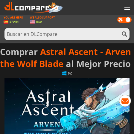
YOU ARE HERE
WE ALSO SUPPORT
Dark
JUEGOS
SPAIN
USA
mode
TARJETAS PREPAGO
SOFTWARE
Comprar
Astral Ascent - Arven
REWARDS
the Wolf Blade
al Mejor Precio
HARDWARE
PC
NOTICIAS
INICIAR SESIÓN O REGISTRARSE