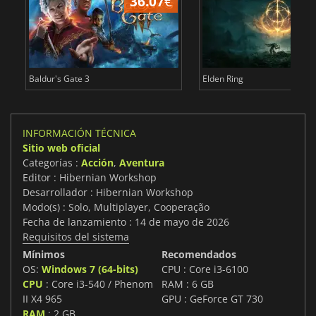
36.07
€
1
Baldur's Gate 3
Elden Ring
INFORMACIÓN TÉCNICA
Sitio web oficial
Categorías :
Acción
,
Aventura
Editor : Hibernian Workshop
Desarrollador : Hibernian Workshop
Modo(s) : Solo, Multiplayer, Cooperação
Fecha de lanzamiento : 14 de mayo de 2026
Requisitos del sistema
Mínimos
Recomendados
OS:
Windows 7 (64-bits)
CPU : Core i3-6100
CPU
: Core i3-540 / Phenom
RAM : 6 GB
II X4 965
GPU : GeForce GT 730
RAM
: 2 GB