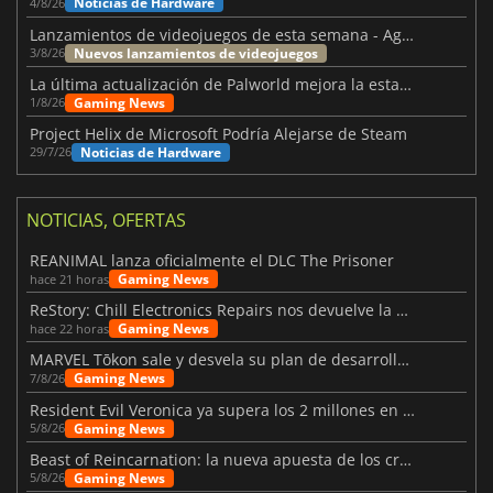
Noticias de Hardware
4/8/26
Lanzamientos de videojuegos de esta semana - Agosto de 2026 (semana 32)
Nuevos lanzamientos de videojuegos
3/8/26
La última actualización de Palworld mejora la estabilidad
Gaming News
1/8/26
Project Helix de Microsoft Podría Alejarse de Steam
Noticias de Hardware
29/7/26
NOTICIAS, OFERTAS
REANIMAL lanza oficialmente el DLC The Prisoner
Gaming News
hace 21 horas
ReStory: Chill Electronics Repairs nos devuelve la nostalgia de los 2000
Gaming News
hace 22 horas
MARVEL Tōkon sale y desvela su plan de desarrollo para el primer año
Gaming News
7/8/26
Resident Evil Veronica ya supera los 2 millones en listas de deseados
Gaming News
5/8/26
Beast of Reincarnation: la nueva apuesta de los creadores de Pokémon
Gaming News
5/8/26