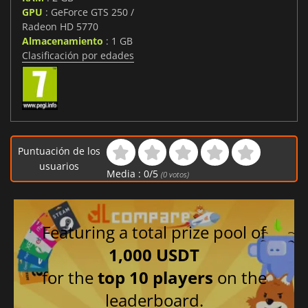
GPU
: GeForce GTS 250 /
Radeon HD 5770
Almacenamiento
: 1 GB
Clasificación por edades
Puntuación de los
usuarios
Media :
0
/
5
(
0
votos)
Featuring a total prize pool of
1,000 USDT
for the
top 10 players
on the
leaderboard.