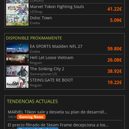
LOADED
Marvel Tokon Fighting Souls
41.22€
LDShop
Doloc Town
5.09€
Eneba
DISPONIBLE PRÓXIMAMENTE
EA SPORTS Madden NFL 27
59.80€
Eneba
Hell Let Loose Vietnam
26.08€
Kinguin
The Sinking City 2
38.92€
Gamesplanet US
STEINS;GATE RE BOOT
19.22€
Kinguin
TENDENCIAS ACTUALES
MARVEL Tōkon sale y desvela su plan de desarrollo para el primer año
Gaming News
7/8/26
El precio filtrado de Steam Frame decepciona a los usuarios