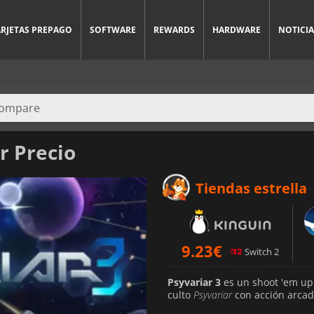
ARJETAS PREPAGO
SOFTWARE
REWARDS
HARDWARE
NOTICIA
r Precio
Tiendas estrella
9.23
€
Switch 2
Psyvariar 3
es un shoot 'em up 
culto
Psyvariar
con acción arcade