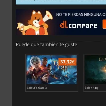
Puede que también te guste
44.87
€
37.32
€
Baldur's Gate 3
Elden Ring