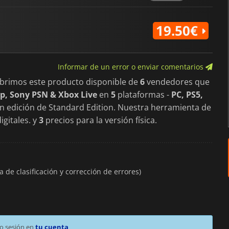
Con múltiples pilotos, profund
finamente ajustado,
Psyvariar 
19.50€
precisión, el riesgo controlado 
Informar de un error o enviar comentarios
ubrimos este producto disponible de
6
vendedores que
p, Sony PSN & Xbox Live
en
5
plataformas -
PC, PS5,
 en edición de Standard Edition. Nuestra herramienta de
igitales. y
3
precios para la versión física.
la de clasificación y corrección de errores)
o sesión en
tu cuenta