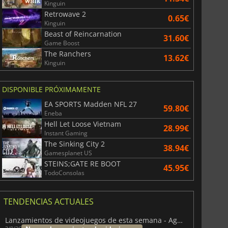
Kinguin
Retrowave 2
0.65€
Kinguin
Beast of Reincarnation
31.60€
Game Boost
The Ranchers
13.62€
Kinguin
DISPONIBLE PRÓXIMAMENTE
EA SPORTS Madden NFL 27
59.80€
Eneba
Hell Let Loose Vietnam
28.99€
Instant Gaming
The Sinking City 2
38.94€
Gamesplanet US
STEINS;GATE RE BOOT
45.95€
TodoConsolas
TENDENCIAS ACTUALES
Lanzamientos de videojuegos de esta semana - Agosto de 2026 (semana 32)