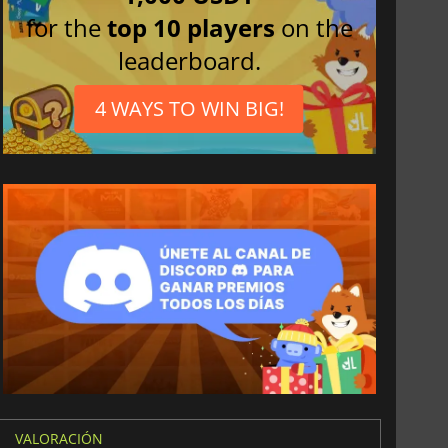
for the
top 10 players
on the
leaderboard.
4 WAYS TO WIN BIG!
6.75
€
15.48
€
War WARHAMMER 3
Lies Of P
VALORACIÓN