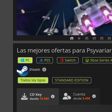
Las mejores ofertas para Psyvariar
PC
PS5
Switch
Xbox Series 
Steam
Todos los tipos
STANDARD EDITION
Cuenta
CD Key
desde
5.43€
desde
19.50€