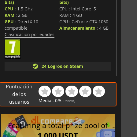
bits)
bits)
as mecánicas de puntuación y un diseño de bullet-hell
CPU
: 1.5 GHz
CPU : Intel Core i5
3
ofrece una experiencia arcade centrada en la
RAM
: 2 GB
RAM : 4 GB
y la maestria rejugable.
GPU
: DirectX 10
GPU : GeForce GTX 1060
compatible
Almacenamiento
: 4 GB
Clasificación por edades
24 Logros en Steam
Puntuación
de los
Media :
0
/
5
usuarios
(
0
votos)
Featuring a total prize pool of
1,000 USDT