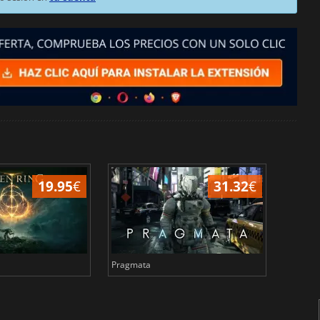
19.95
€
31.32
€
Pragmata
Total 