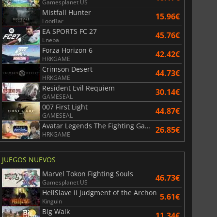
Gamesplanet US
Mistfall Hunter
15.96€
LootBar
EA SPORTS FC 27
45.76€
Eneba
Forza Horizon 6
42.42€
HRKGAME
Crimson Desert
44.73€
HRKGAME
Resident Evil Requiem
30.14€
GAMESEAL
007 First Light
44.87€
GAMESEAL
Avatar Legends The Fighting Game
26.85€
HRKGAME
JUEGOS NUEVOS
Marvel Tokon Fighting Souls
46.73€
Gamesplanet US
HellSlave II Judgment of the Archon
5.61€
Kinguin
Big Walk
11.34€