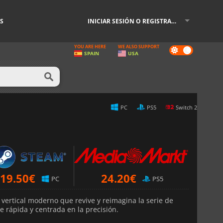
S
INICIAR SESIÓN O REGISTRARSE
YOU ARE HERE
WE ALSO SUPPORT
Dark
SPAIN
USA
mode
PC
PS5
Switch 2
19.50
€
24.20
€
PC
PS5
vertical moderno que revive y reimagina la serie de
 rápida y centrada en la precisión.