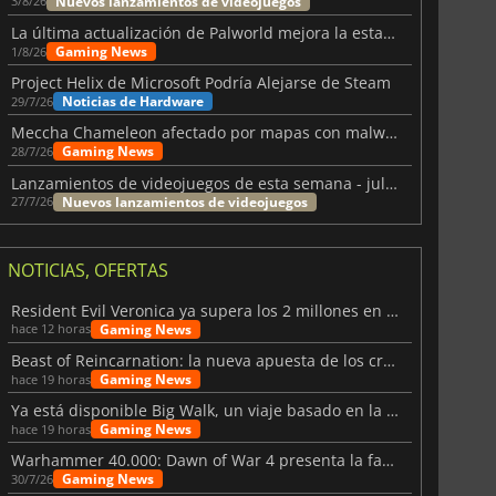
Nuevos lanzamientos de videojuegos
3/8/26
La última actualización de Palworld mejora la estabilidad
Gaming News
1/8/26
Project Helix de Microsoft Podría Alejarse de Steam
Noticias de Hardware
29/7/26
Meccha Chameleon afectado por mapas con malware y Discord
Gaming News
28/7/26
Lanzamientos de videojuegos de esta semana - julio 2026 (semana 31)
Nuevos lanzamientos de videojuegos
27/7/26
NOTICIAS, OFERTAS
Resident Evil Veronica ya supera los 2 millones en listas de deseados
Gaming News
hace 12 horas
Beast of Reincarnation: la nueva apuesta de los creadores de Pokémon
Gaming News
hace 19 horas
Ya está disponible Big Walk, un viaje basado en la amistad
Gaming News
hace 19 horas
Warhammer 40.000: Dawn of War 4 presenta la facción de los Necrones
Gaming News
30/7/26