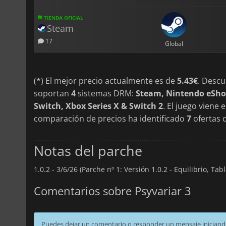
TIENDA OFICIAL
Steam
17
Global
(*) El mejor precio actualmente es de
5.43€
. Desc
soportan
4
sistemas DRM:
Steam, Nintendo eSho
Switch, Xbox Series X & Switch 2
. El juego viene
comparación de precios ha identificado
7
ofertas d
Notas del parche
1.0.2 -
3/6/26 (Parche nº 1: Versión 1.0.2 - Equilibrio, Tab
Comentarios sobre Psyvariar 3
Puedes dejar un comentario o responder un mensaje iniciand