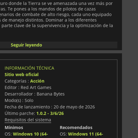
uturo donde la Tierra se ve amenazada una vez más por
as. Te pones a los mandos de pilotos de cazas
narios de combate de alto riesgo, cada uno equipado
s de manejo distintos. Dominar a los diferentes
parte clave de la supervivencia y la optimización de la
ínica de zumbido"—un sistema que recompensa a los
Seguir leyendo
mente las balas enemigas en lugar de simplemente
do por el riesgo convierte las situaciones de peligro en
iando tu nave, aumentando tu puntuación y abriendo la
rior.
INFORMACIÓN TÉCNICA
Sitio web oficial
 modos de juego, que incluyen progresión arcade
Categorías :
Acción
fío específicas, carreras de resistencia y herramientas
Editor : Red Art Games
 y estrategias de supervivencia. Cada modo está diseñado
ecién llegados que aprenden los sistemas como a los
Desarrollador : Banana Bytes
a precisión.
Modo(s) : Solo
Fecha de lanzamiento : 20 de mayo de 2026
 receptivos y el movimiento refinado, incluido un sistema
Último parche:
1.0.2 - 3/6/26
do que mejora la maniobrabilidad durante patrones de
Requisitos del sistema
o y la dificultad de los enemigos se adaptan
rendimiento, asegurando que cada partida evolucione
Mínimos
Recomendados
ones del jugador.
OS:
Windows 10 (64-
OS:
Windows 11 (64-