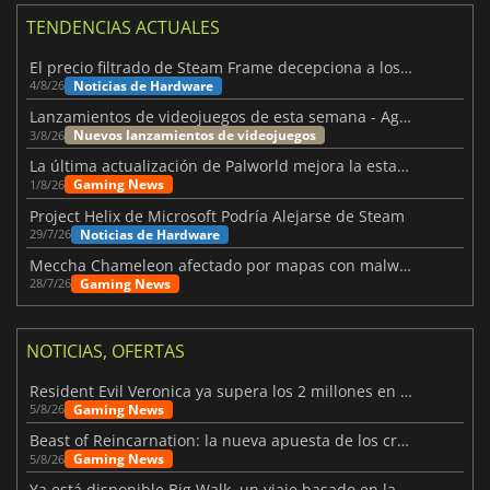
TENDENCIAS ACTUALES
El precio filtrado de Steam Frame decepciona a los usuarios
Noticias de Hardware
4/8/26
Lanzamientos de videojuegos de esta semana - Agosto de 2026 (semana 32)
Nuevos lanzamientos de videojuegos
3/8/26
La última actualización de Palworld mejora la estabilidad
Gaming News
1/8/26
Project Helix de Microsoft Podría Alejarse de Steam
Noticias de Hardware
29/7/26
Meccha Chameleon afectado por mapas con malware y Discord
Gaming News
28/7/26
NOTICIAS, OFERTAS
Resident Evil Veronica ya supera los 2 millones en listas de deseados
Gaming News
5/8/26
Beast of Reincarnation: la nueva apuesta de los creadores de Pokémon
Gaming News
5/8/26
Ya está disponible Big Walk, un viaje basado en la amistad