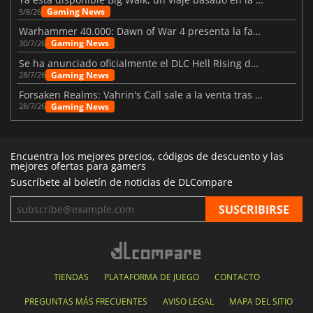
Gaming News
5/8/26
Warhammer 40.000: Dawn of War 4 presenta la facción de los Necrones
Gaming News
30/7/26
Se ha anunciado oficialmente el DLC Hell Rising de Nioh 3
Gaming News
28/7/26
Forsaken Realms: Vahrin's Call sale a la venta tras una década
Gaming News
28/7/26
Encuentra los mejores precios, códigos de descuento y las
mejores ofertas para gamers
Suscríbete al boletín de noticias de DLCompare
TIENDAS
PLATAFORMA DE JUEGO
CONTACTO
PREGUNTAS MÁS FRECUENTES
AVISO LEGAL
MAPA DEL SITIO