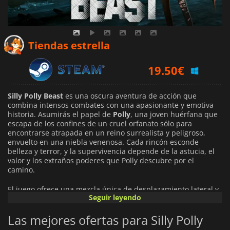
15.59
€
Tiendas estrella
19.50
€
19.50
€
Silly Polly Beast
es una oscura aventura de acción que
combina intensos combates con una apasionante y emotiva
historia. Asumirás el papel de
Polly
, una joven huérfana que
escapa de los confines de un cruel orfanato sólo para
encontrarse atrapada en un reino surrealista y peligroso,
envuelto en una niebla venenosa. Cada rincón esconde
belleza y terror, y la supervivencia depende de la astucia, el
valor y los extraños poderes que Polly descubre por el
camino.
El juego ofrece una mezcla única de desplazamiento lateral y
Seguir leyendo
vertical, que mantiene a los jugadores en constante tensión.
Enfréntate a criaturas grotescas en combates trepidantes,
Las mejores ofertas para Silly Polly
explora escenarios cambiantes y descubre hechizos
prohibidos que aumentan tu fuerza, pero también lo que está