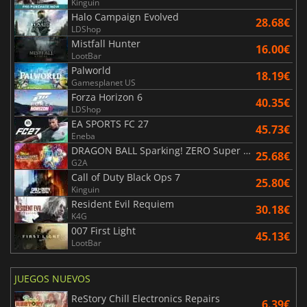
Kinguin
Halo Campaign Evolved
28.68€
LDShop
Mistfall Hunter
16.00€
LootBar
Palworld
18.19€
Gamesplanet US
Forza Horizon 6
40.35€
LDShop
EA SPORTS FC 27
45.73€
Eneba
DRAGON BALL Sparking! ZERO Super Limit Breaking NEO
25.68€
G2A
Call of Duty Black Ops 7
25.80€
Kinguin
Resident Evil Requiem
30.18€
K4G
007 First Light
45.13€
LootBar
JUEGOS NUEVOS
ReStory Chill Electronics Repairs
6.39€