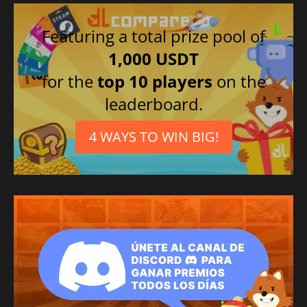
Featuring a total prize pool of
1,000 USDT
for the
top 10 players
on the
leaderboard.
4 WAYS TO WIN BIG!