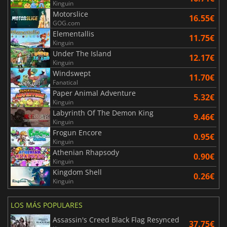
Kinguin
Motorslice
16.55€
GOG.com
Elementallis
11.75€
Kinguin
Under The Island
12.17€
Kinguin
Windswept
11.70€
Fanatical
Paper Animal Adventure
5.32€
Kinguin
Labyrinth Of The Demon King
9.46€
Kinguin
Frogun Encore
0.95€
Kinguin
Athenian Rhapsody
0.90€
Kinguin
Kingdom Shell
0.26€
Kinguin
LOS MÁS POPULARES
Assassin's Creed Black Flag Resynced
37.75€