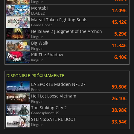
Kinguin
Montabi
12.09€
LOADED
Marvel Tokon Fighting Souls
45.42€
Game Boost
HellSlave 2 Judgment of the Archon
5.29€
Kinguin
Big Walk
11.34€
Kinguin
Kill The Shadow
6.40€
Kinguin
DISPONIBLE PRÓXIMAMENTE
EA SPORTS Madden NFL 27
59.80€
Eneba
Hell Let Loose Vietnam
26.10€
Kinguin
The Sinking City 2
38.98€
Gamesplanet US
STEINS;GATE RE BOOT
33.54€
Kinguin