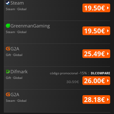
Steam
19.50€
Steam · Global
GreenmanGaming
19.50€
Steam · Global
G2A
25.49€
Gift · Global
Difmark
-15% :
código promocional
DLCOMPARE
Gift · Global
26.00€
30.59€
G2A
28.18€
Steam · Global