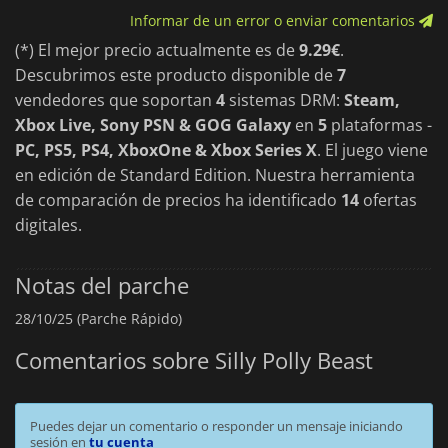
Informar de un error o enviar comentarios
(*) El mejor precio actualmente es de
9.29€
.
Descubrimos este producto disponible de
7
vendedores que soportan
4
sistemas DRM:
Steam,
Xbox Live, Sony PSN & GOG Galaxy
en
5
plataformas -
PC, PS5, PS4, XboxOne & Xbox Series X
. El juego viene
en edición de Standard Edition. Nuestra herramienta
de comparación de precios ha identificado
14
ofertas
digitales.
Notas del parche
28/10/25 (Parche Rápido)
Comentarios sobre Silly Polly Beast
Puedes dejar un comentario o responder un mensaje iniciando
sesión en
tu cuenta