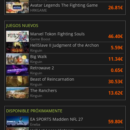
Avatar Legends The Fighting Game
26.81€
HRKGAME
JUEGOS NUEVOS
Marvel Tokon Fighting Souls
46.40€
Game Boost
HellSlave II Judgment of the Archon
5.59€
Kinguin
Big Walk
11.34€
Kinguin
Retrowave 2
0.65€
Kinguin
Beast of Reincarnation
30.53€
Kinguin
The Ranchers
13.62€
Kinguin
DISPONIBLE PRÓXIMAMENTE
EA SPORTS Madden NFL 27
59.80€
Eneba