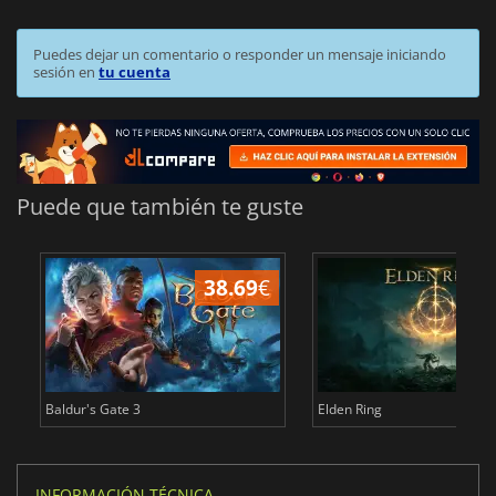
Puedes dejar un comentario o responder un mensaje iniciando
sesión en
tu cuenta
Puede que también te guste
38.69
€
1
Baldur's Gate 3
Elden Ring
INFORMACIÓN TÉCNICA