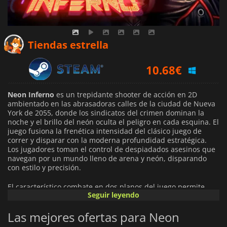
11.52
€
Tiendas estrella
10.68
€
19.99
€
Neon Inferno
es un trepidante shooter de acción en 2D
ambientado en las abrasadoras calles de la ciudad de Nueva
York de 2055, donde los sindicatos del crimen dominan la
noche y el brillo del neón oculta el peligro en cada esquina. El
juego fusiona la frenética intensidad del clásico juego de
correr y disparar con la moderna profundidad estratégica.
Los jugadores toman el control de despiadados asesinos que
navegan por un mundo lleno de arena y neón, disparando
con estilo y precisión.
El característico combate en dos planos del juego permite
Seguir leyendo
enfrentarse a los enemigos tanto en primer plano como en
segundo plano, ofreciendo una experiencia dinámica y
Las mejores ofertas para Neon
cinemática que recuerda a los shooters arcade retro, pero
con un toque moderno. Combina esto con la mecánica de