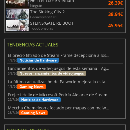
Hell Let Loose Vietnam
26.39€
Kinguin
The Sinking City 2
38.94€
Gamesplanet US
STEINS;GATE RE BOOT
45.95€
TodoConsolas
TENDENCIAS ACTUALES
El precio filtrado de Steam Frame decepciona a los usuarios
Noticias de Hardware
4/8/26
Lanzamientos de videojuegos de esta semana - Agosto de 2026 (semana 32)
Nuevos lanzamientos de videojuegos
3/8/26
La última actualización de Palworld mejora la estabilidad
Gaming News
1/8/26
Project Helix de Microsoft Podría Alejarse de Steam
Noticias de Hardware
29/7/26
Meccha Chameleon afectado por mapas con malware y Discord
Gaming News
28/7/26