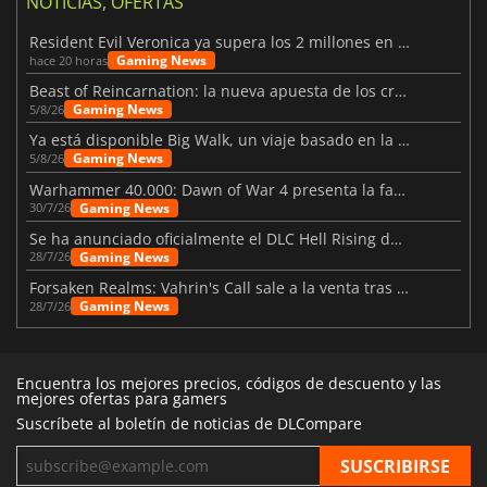
NOTICIAS, OFERTAS
Resident Evil Veronica ya supera los 2 millones en listas de deseados
Gaming News
hace 20 horas
Beast of Reincarnation: la nueva apuesta de los creadores de Pokémon
Gaming News
5/8/26
Ya está disponible Big Walk, un viaje basado en la amistad
Gaming News
5/8/26
Warhammer 40.000: Dawn of War 4 presenta la facción de los Necrones
Gaming News
30/7/26
Se ha anunciado oficialmente el DLC Hell Rising de Nioh 3
Gaming News
28/7/26
Forsaken Realms: Vahrin's Call sale a la venta tras una década
Gaming News
28/7/26
Encuentra los mejores precios, códigos de descuento y las
mejores ofertas para gamers
Suscríbete al boletín de noticias de DLCompare