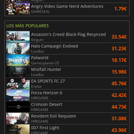
Angry Video Game Nerd Adventures
1.79€
GAMESEAL
LOS MÁS POPULARES
Assassin's Creed Black Flag Resynced
33.54€
Kinguin
Halo Campaign Evolved
31.23€
LootBar
Palworld
18.17€
Gamesplanet US
Mistfall Hunter
15.98€
LootBar
EA SPORTS FC 27
45.76€
Eneba
Forza Horizon 6
42.42€
HRKGAME
Crimson Desert
44.73€
HRKGAME
Resident Evil Requiem
31.08€
HRKGAME
007 First Light
43.96€
HRKGAME