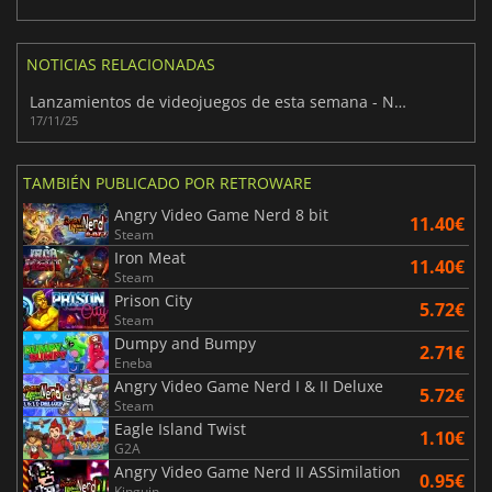
NOTICIAS RELACIONADAS
Lanzamientos de videojuegos de esta semana - Noviembre 2025 (Semana 47)
17/11/25
TAMBIÉN PUBLICADO POR RETROWARE
Angry Video Game Nerd 8 bit
11.40€
Steam
Iron Meat
11.40€
Steam
Prison City
5.72€
Steam
Dumpy and Bumpy
2.71€
Eneba
Angry Video Game Nerd I & II Deluxe
5.72€
Steam
Eagle Island Twist
1.10€
G2A
Angry Video Game Nerd II ASSimilation
0.95€
Kinguin