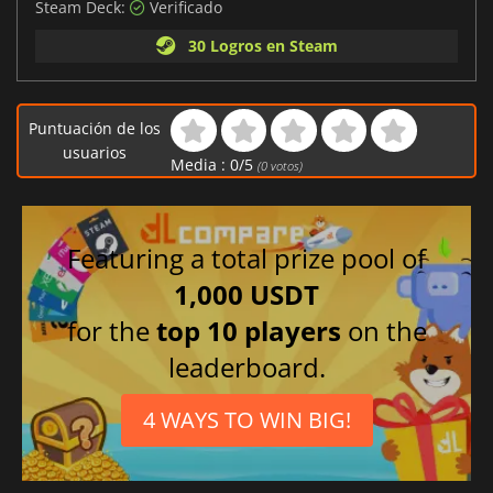
Steam Deck:
Verificado
30 Logros en Steam
Puntuación de los
usuarios
Media :
0
/
5
(
0
votos)
Featuring a total prize pool of
1,000 USDT
for the
top 10 players
on the
leaderboard.
4 WAYS TO WIN BIG!