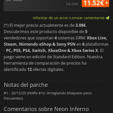
callejones del Bronx hasta los jardines de neón de alta
11.52€
13.72€
tecnología de Manhattan, cobra vida con unos efectos
visuales deslumbrantes y una energía cinética.
Informar de un error o enviar comentarios
Neon Inferno
es un emocionante viaje de alto octanaje tanto
para los fans de los shooters arcade clásicos como para los de
(*) El mejor precio actualmente es de
3.08€
.
la acción moderna; una implacable fusión de estilo, velocidad
Descubrimos este producto disponible de
5
y estrategia que te mantendrá al borde del asiento de
principio a fin.
vendedores que soportan
4
sistemas DRM:
Xbox Live,
Steam, Nintendo eShop & Sony PSN
en
6
plataformas
-
PC, PS5, PS4, Switch, XboxOne & Xbox Series X
. El
juego viene en edición de Standard Edition. Nuestra
herramienta de comparación de precios ha
identificado
12
ofertas digitales.
Notas del parche
#1 -
20/12/25 (Hotfix #1a: Arreglando bloqueos poco
frecuentes)
Comentarios sobre Neon Inferno