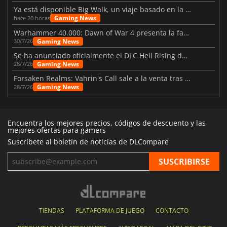
Ya está disponible Big Walk, un viaje basado en la amistad
Gaming News
hace 20 horas
Warhammer 40.000: Dawn of War 4 presenta la facción de los Necrones
Gaming News
30/7/26
Se ha anunciado oficialmente el DLC Hell Rising de Nioh 3
Gaming News
28/7/26
Forsaken Realms: Vahrin's Call sale a la venta tras una década
Gaming News
28/7/26
Encuentra los mejores precios, códigos de descuento y las
mejores ofertas para gamers
Suscríbete al boletín de noticias de DLCompare
TIENDAS
PLATAFORMA DE JUEGO
CONTACTO