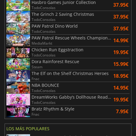
Hasbro Games Junior Collection
37.95€
TodoConsolas
The Grinch 2 Saving Christmas
37.95€
TodoConsolas
PAW Patrol Dino World
37.95€
TodoConsolas
PAW Patrol Rescue Wheels Championship
14.99€
MediaMarkt
Chicken Run Eggstraction
19.95€
TodoConsolas
Dora Rainforest Rescue
15.99€
Steam
The Elf on the Shelf Christmas Heroes
18.95€
Fnac
NBA BOUNCE
14.95€
TodoConsolas
DreamWorks Gabby’s Dollhouse Ready to Party
19.95€
TodoConsolas
Bratz Rhythm & Style
7.95€
Fnac
LOS MÁS POPULARES