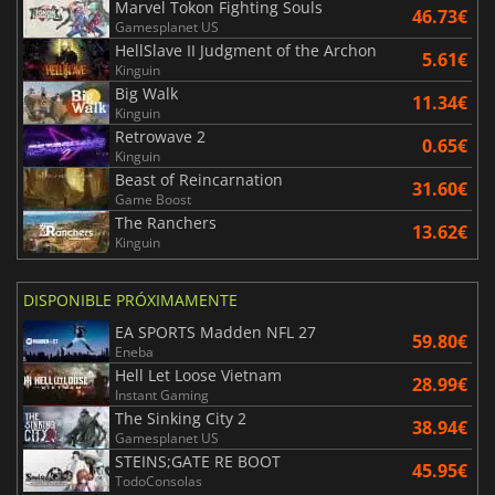
Marvel Tokon Fighting Souls
46.73€
Gamesplanet US
HellSlave II Judgment of the Archon
5.61€
Kinguin
Big Walk
11.34€
Kinguin
Retrowave 2
0.65€
Kinguin
Beast of Reincarnation
31.60€
Game Boost
The Ranchers
13.62€
Kinguin
DISPONIBLE PRÓXIMAMENTE
EA SPORTS Madden NFL 27
59.80€
Eneba
Hell Let Loose Vietnam
28.99€
Instant Gaming
The Sinking City 2
38.94€
Gamesplanet US
STEINS;GATE RE BOOT
45.95€
TodoConsolas