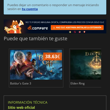
Puedes dejar un comentario o responder un mensaje iniciando
sesión en
tu cuenta
Puede que también te guste
38.63
€
1
Baldur's Gate 3
Elden Ring
INFORMACIÓN TÉCNICA
Sitio web oficial