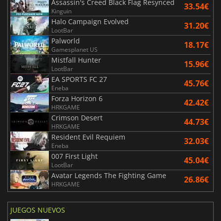
Assassin's Creed Black Flag Resynced
33.54€
Kinguin
Halo Campaign Evolved
31.20€
LootBar
Palworld
18.17€
Gamesplanet US
Mistfall Hunter
15.96€
LootBar
EA SPORTS FC 27
45.76€
Eneba
Forza Horizon 6
42.42€
HRKGAME
Crimson Desert
44.73€
HRKGAME
Resident Evil Requiem
32.03€
Eneba
007 First Light
45.04€
LootBar
Avatar Legends The Fighting Game
26.86€
HRKGAME
JUEGOS NUEVOS