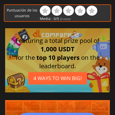
Puntuación de los
usuarios
Media :
0
/
5
(
0
votos)
Featuring a total prize pool of
1,000 USDT
for the
top 10 players
on the
leaderboard.
4 WAYS TO WIN BIG!