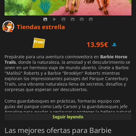
9.95
€
Tiendas estrella
13.95
€
39.99
€
Prepárate para una aventura conmovedora en
Barbie Horse
Trails
, donde la naturaleza, la amistad y el descubrimiento se
unen en un hermoso viaje de mundo abierto. Únete a Barbie
"Malibú" Roberts y a Barbie "Brooklyn" Roberts mientras
exploran los impresionantes paisajes del Parque Canterbury
Trails, una vibrante naturaleza llena de secretos, desafíos y
sorpresas que esperan ser descubiertos.
Como guardabosques en prácticas, formarás equipo con
guías del parque como Lady Carson y la guardabosques jefe
Annalise para ayudar a restaurar y proteger la belleza natural
Seguir leyendo
del parque. Completa misiones que van desde plantar flores
silvestres hasta mantener rutas de senderismo, y aprende
Las mejores ofertas para Barbie
por el camino la importancia de cuidar el medio ambiente.
Cada tarea que completes dará vida al parque y hará que tu