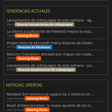
TENDENCIAS ACTUALES
Lanzamientos de videojuegos de esta semana - Agosto de 2026 (semana 32)
Nuevos lanzamientos de videojuegos
3/8/26
La última actualización de Palworld mejora la estabilidad
Gaming News
1/8/26
Project Helix de Microsoft Podría Alejarse de Steam
Noticias de Hardware
29/7/26
Meccha Chameleon afectado por mapas con malware y Discord
Gaming News
28/7/26
Lanzamientos de videojuegos de esta semana - julio 2026 (semana 31)
Nuevos lanzamientos de videojuegos
27/7/26
NOTICIAS, OFERTAS
Resident Evil Veronica ya supera los 2 millones en listas de deseados
Gaming News
hace 14 horas
Beast of Reincarnation: la nueva apuesta de los creadores de Pokémon
Gaming News
hace 20 horas