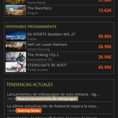
31.60€
Game Boost
The Ranchers
13.62€
Kinguin
DISPONIBLE PRÓXIMAMENTE
EA SPORTS Madden NFL 27
59.80€
Eneba
Hell Let Loose Vietnam
28.99€
Instant Gaming
The Sinking City 2
38.94€
Gamesplanet US
STEINS;GATE RE BOOT
45.95€
TodoConsolas
TENDENCIAS ACTUALES
Lanzamientos de videojuegos de esta semana - Agosto de 2026 (semana 32)
Nuevos lanzamientos de videojuegos
3/8/26
La última actualización de Palworld mejora la estabilidad
Gaming News
1/8/26