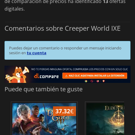
de comparación de precios ha identificado
13
ofertas
digitales.
Comentarios sobre Creeper World IXE
Puedes dejar un comentario o responder un mensaje iniciando
sesión en
tu cuenta
Puede que también te guste
37.32
€
1