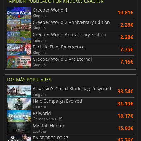
TAMBIÉN PUBLICADO POR KNUCKLE CRACKER
Creeper World 4
10.81€
Kinguin
Creeper World 2 Anniversary Edition
2.28€
Kinguin
Creeper World Anniversary Edition
2.28€
Kinguin
Particle Fleet Emergence
7.75€
Kinguin
Creeper World 3 Arc Eternal
7.16€
Kinguin
LOS MÁS POPULARES
Assassin's Creed Black Flag Resynced
33.54€
Kinguin
Halo Campaign Evolved
31.19€
LootBar
Palworld
18.17€
Gamesplanet US
Mistfall Hunter
15.96€
LootBar
EA SPORTS FC 27
45.76€