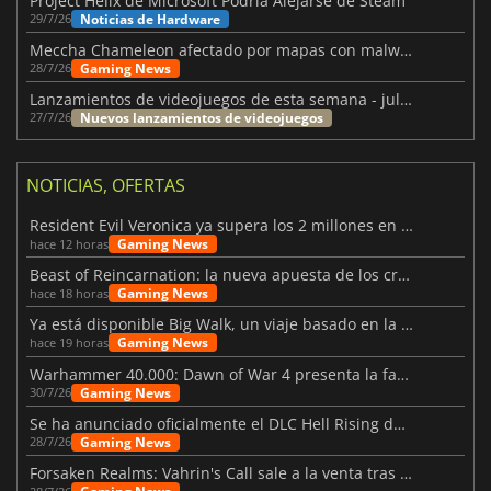
Project Helix de Microsoft Podría Alejarse de Steam
Noticias de Hardware
29/7/26
Meccha Chameleon afectado por mapas con malware y Discord
Gaming News
28/7/26
Lanzamientos de videojuegos de esta semana - julio 2026 (semana 31)
Nuevos lanzamientos de videojuegos
27/7/26
NOTICIAS, OFERTAS
Resident Evil Veronica ya supera los 2 millones en listas de deseados
Gaming News
hace 12 horas
Beast of Reincarnation: la nueva apuesta de los creadores de Pokémon
Gaming News
hace 18 horas
Ya está disponible Big Walk, un viaje basado en la amistad
Gaming News
hace 19 horas
Warhammer 40.000: Dawn of War 4 presenta la facción de los Necrones
Gaming News
30/7/26
Se ha anunciado oficialmente el DLC Hell Rising de Nioh 3
Gaming News
28/7/26
Forsaken Realms: Vahrin's Call sale a la venta tras una década