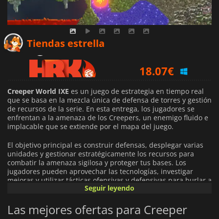
19.02
€
Tiendas estrella
18.07
€
19.16
€
Creeper World IXE
es un juego de estrategia en tiempo real
que se basa en la mezcla única de defensa de torres y gestión
de recursos de la serie. En esta entrega, los jugadores se
enfrentan a la amenaza de los Creepers, un enemigo fluido e
implacable que se extiende por el mapa del juego.
El objetivo principal es construir defensas, desplegar varias
unidades y gestionar estratégicamente los recursos para
combatir la amenaza sigilosa y proteger tus bases. Los
jugadores pueden aprovechar las tecnologías, investigar
mejoras y utilizar tácticas ofensivas y defensivas para burlar a
Seguir leyendo
la creciente marea de Creepers.
Las mejores ofertas para Creeper
El juego presenta una variedad de niveles de dificultad
creciente, que desafían a los jugadores a adaptarse y mejorar