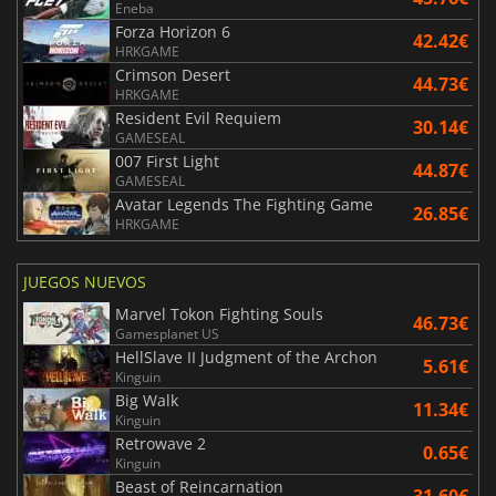
Eneba
Forza Horizon 6
42.42€
HRKGAME
Crimson Desert
44.73€
HRKGAME
Resident Evil Requiem
30.14€
GAMESEAL
007 First Light
44.87€
GAMESEAL
Avatar Legends The Fighting Game
26.85€
HRKGAME
JUEGOS NUEVOS
Marvel Tokon Fighting Souls
46.73€
Gamesplanet US
HellSlave II Judgment of the Archon
5.61€
Kinguin
Big Walk
11.34€
Kinguin
Retrowave 2
0.65€
Kinguin
Beast of Reincarnation