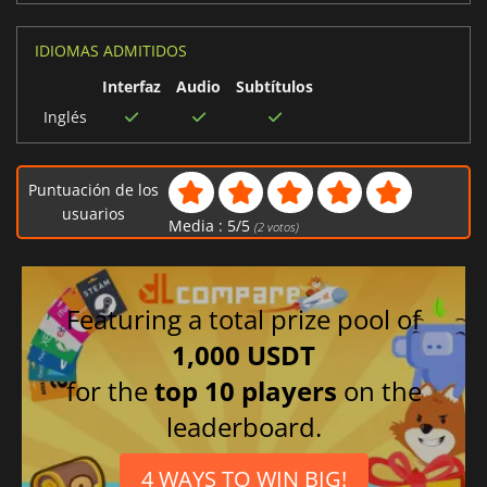
IDIOMAS ADMITIDOS
Interfaz
Audio
Subtítulos
Inglés
Puntuación de los
usuarios
Media :
5
/
5
(
2
votos)
Featuring a total prize pool of
1,000 USDT
for the
top 10 players
on the
leaderboard.
4 WAYS TO WIN BIG!