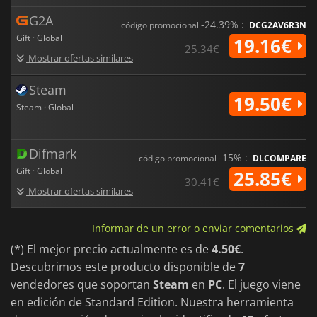
G2A
-24.39% :
código promocional
DCG2AV6R3N
Gift · Global
19.16€
25.34€
Mostrar ofertas similares
Steam
19.50€
Steam · Global
Difmark
-15% :
código promocional
DLCOMPARE
Gift · Global
25.85€
30.41€
Mostrar ofertas similares
Informar de un error o enviar comentarios
(*) El mejor precio actualmente es de
4.50€
.
Descubrimos este producto disponible de
7
vendedores que soportan
Steam
en
PC
. El juego viene
en edición de Standard Edition. Nuestra herramienta