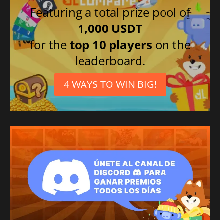
Featuring a total prize pool of
1,000 USDT
for the
top 10 players
on the
leaderboard.
4 WAYS TO WIN BIG!