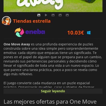
8.74
€
Tiendas estrella
10.03
€
9.66
€
One Move Away
es una profunda experiencia de puzles
construida sobre una idea simple pero sorprendentemente
emotiva: cada objeto que empacas tiene un significado. Te
pones en el papel de alguien que se prepara para un cambio,
revisando sus pertenencias personales y decidiendo cómo
llevar el significado de toda una vida a un nuevo espacio. Lo
que parece una tarea práctica, poco a poco se revela como
algo más reflexivo.
El juego convierte cada mudanza en un puzle espacial
práctico. Organizarás muebles, cajas y objetos de formas
Seguir leyendo
extrañas en coches y camiones, intentando que todo quepa
en un espacio limitado. El desafío no reside solo en la
Las mejores ofertas para One Move
eficiencia, sino en la interpretación: qué es lo más
importante, qué se puede dejar atrás y cómo el orden (o el