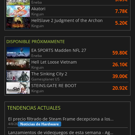
Eneba
Akatori
7.78€
Kinguin
HellSlave 2 Judgment of the Archon
5.20€
Kinguin
DISPONIBLE PRÓXIMAMENTE
EA SPORTS Madden NFL 27
59.80€
Eneba
Hell Let Loose Vietnam
26.10€
Kinguin
The Sinking City 2
39.00€
Gamesplanet US
STEINS;GATE RE BOOT
20.92€
Kinguin
TENDENCIAS ACTUALES
El precio filtrado de Steam Frame decepciona a los usuarios
Noticias de Hardware
4/8/26
Lanzamientos de videojuegos de esta semana - Agosto de 2026 (semana 32)