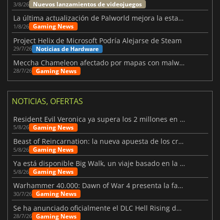
Nuevos lanzamientos de videojuegos
3/8/26
La última actualización de Palworld mejora la estabilidad
Gaming News
1/8/26
Project Helix de Microsoft Podría Alejarse de Steam
Noticias de Hardware
29/7/26
Meccha Chameleon afectado por mapas con malware y Discord
Gaming News
28/7/26
NOTICIAS, OFERTAS
Resident Evil Veronica ya supera los 2 millones en listas de deseados
Gaming News
5/8/26
Beast of Reincarnation: la nueva apuesta de los creadores de Pokémon
Gaming News
5/8/26
Ya está disponible Big Walk, un viaje basado en la amistad
Gaming News
5/8/26
Warhammer 40.000: Dawn of War 4 presenta la facción de los Necrones
Gaming News
30/7/26
Se ha anunciado oficialmente el DLC Hell Rising de Nioh 3
Gaming News
28/7/26