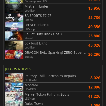
Gamesplanet US
Mistfall Hunter
15.95€
LootBar
EA SPORTS FC 27
45.73€
Eneba
Forza Horizon 6
40.35€
LDShop
Call of Duty Black Ops 7
25.80€
Kinguin
007 First Light
45.02€
LootBar
DRAGON BALL Sparking! ZERO Super Limit Breaking NEO
26.29€
Yuplay
JUEGOS NUEVOS
ReStory Chill Electronics Repairs
8.02€
HRKGAME
Montabi
12.09€
LOADED
Marvel Tokon Fighting Souls
41.22€
LDShop
Doloc Town
5.09€