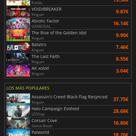
Eneba
VOID/BREAKER
9.87€
Kinguin
Abiotic Factor
16.14€
GAMESEAL
The Rise of the Golden Idol
9.90€
Kinguin
Balatro
7.46€
Kinguin
The Last Faith
8.55€
Kinguin
AK xolotl
3.04€
Kinguin
LOS MÁS POPULARES
Assassin's Creed Black Flag Resynced
37.75€
Kinguin
Halo Campaign Evolved
28.68€
LDShop
Corsair Cove
16.80€
Game Boost
Palworld
18.20€