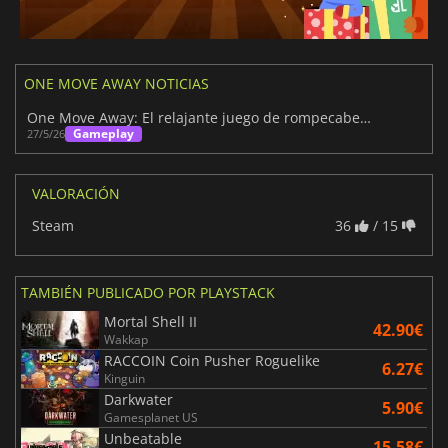
ONE MOVE AWAY NOTICIAS
One Move Away: El relajante juego de rompecabezas para almas tranquilas
Gameplay
27/5/26
VALORACIÓN
Steam
36
/ 15
TAMBIÉN PUBLICADO POR PLAYSTACK
Mortal Shell II
42.90€
Wakkap
RACCOIN Coin Pusher Roguelike
6.27€
Kinguin
Darkwater
5.90€
Gamesplanet US
Unbeatable
15.58€