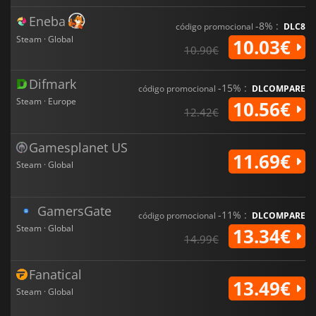
Eneba
-8% :
código promocional
DLC8
Steam · Global
10.03€
10.90€
Difmark
-15% :
código promocional
DLCOMPARE
Steam · Europe
10.56€
12.42€
Gamesplanet US
11.69€
Steam · Global
GamersGate
-11% :
código promocional
DLCOMPARE
Steam · Global
13.34€
14.99€
Fanatical
13.49€
Steam · Global