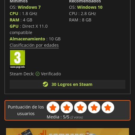
Mínimos
Recomendados
OS:
Windows 7
OS:
Windows 10
CPU
: 1.8 GHz
CPU : 2.8 GHz
RAM
: 4 GB
RAM : 8 GB
GPU
: Direct X 11.0
compatible
Almacenamiento
: 10 GB
Clasificación por edades
Steam Deck:
Verificado
30 Logros en Steam
Puntuación de los
usuarios
Media :
5
/
5
(
2
votos)