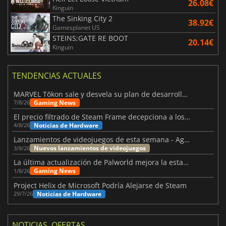
26.08€
Kinguin
The Sinking City 2
38.92€
Gamesplanet US
STEINS;GATE RE BOOT
20.14€
Kinguin
TENDENCIAS ACTUALES
MARVEL Tōkon sale y desvela su plan de desarrollo para el primer año
Gaming News
7/8/26
El precio filtrado de Steam Frame decepciona a los usuarios
Noticias de Hardware
4/8/26
Lanzamientos de videojuegos de esta semana - Agosto de 2026 (semana 32)
Nuevos lanzamientos de videojuegos
3/8/26
La última actualización de Palworld mejora la estabilidad
Gaming News
1/8/26
Project Helix de Microsoft Podría Alejarse de Steam
Noticias de Hardware
29/7/26
NOTICIAS, OFERTAS