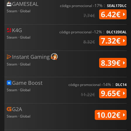
GAMESEAL
-17% :
código promocional
SEAL17DLC
Steam · Global
6.42€
7.74€
K4G
-12% :
código promocional
DLC12DEAL
Steam · Global
7.32€
8.32€
Instant Gaming
8.39€
Steam · Global
Game Boost
-14% :
código promocional
DLC14
Steam · Global
9.65€
11.22€
G2A
10.02€
Steam · Global