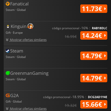
Fanatical
11.73€
Steam · Global
Kinguin
-16% :
código promocional
RAB18DLC
Gift · Europe
14.24€
16.95€
Mostrar ofertas similares
Steam
14.79€
Steam · Global
GreenmanGaming
14.79€
Steam · Global
G2A
-18.95% :
código promocional
DCG2AD1Y4E
Gift · Global
15.66€
19.32€
Mostrar ofertas similares