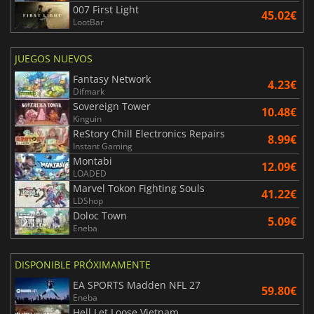
007 First Light
45.02€
LootBar
JUEGOS NUEVOS
Fantasy Network
4.23€
Difmark
Sovereign Tower
10.48€
Kinguin
ReStory Chill Electronics Repairs
8.99€
Instant Gaming
Montabi
12.09€
LOADED
Marvel Tokon Fighting Souls
41.22€
LDShop
Doloc Town
5.09€
Eneba
DISPONIBLE PRÓXIMAMENTE
EA SPORTS Madden NFL 27
59.80€
Eneba
Hell Let Loose Vietnam