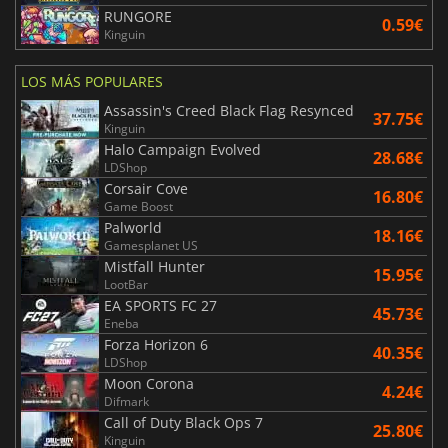
RUNGORE
0.59€
Kinguin
LOS MÁS POPULARES
Assassin's Creed Black Flag Resynced
37.75€
Kinguin
Halo Campaign Evolved
28.68€
LDShop
Corsair Cove
16.80€
Game Boost
Palworld
18.16€
Gamesplanet US
Mistfall Hunter
15.95€
LootBar
EA SPORTS FC 27
45.73€
Eneba
Forza Horizon 6
40.35€
LDShop
Moon Corona
4.24€
Difmark
Call of Duty Black Ops 7
25.80€
Kinguin