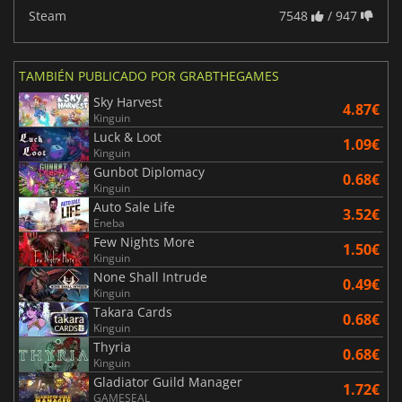
Steam
7548
/ 947
TAMBIÉN PUBLICADO POR GRABTHEGAMES
Sky Harvest
4.87€
Kinguin
Luck & Loot
1.09€
Kinguin
Gunbot Diplomacy
0.68€
Kinguin
Auto Sale Life
3.52€
Eneba
Few Nights More
1.50€
Kinguin
None Shall Intrude
0.49€
Kinguin
Takara Cards
0.68€
Kinguin
Thyria
0.68€
Kinguin
Gladiator Guild Manager
1.72€
GAMESEAL