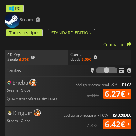
PC
Steam
Todos los tipos
STANDARD EDITION
Compartir
Cuenta
CD Key
desde
5.05€
desde
6.27€
Tarifas
Tarifas
Eneba
-8% :
código promocional
DLC8
Steam · Global
6.27€
6.81€
Mostrar ofertas similares
Kinguin
-18% :
código promocional
RAB20DLC
Steam · Global
6.42€
7.83€