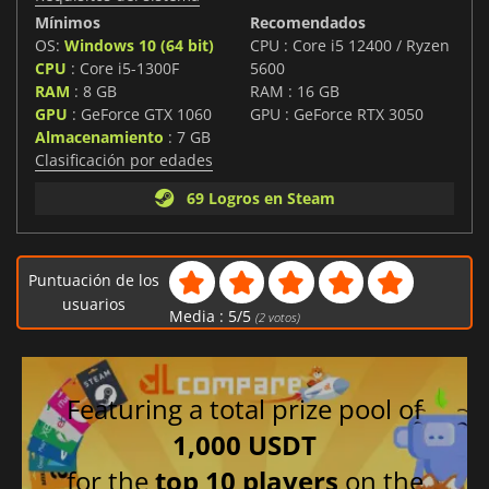
Mínimos
Recomendados
OS:
Windows 10 (64 bit)
CPU : Core i5 12400 / Ryzen
CPU
: Core i5-1300F
5600
RAM
: 8 GB
RAM : 16 GB
GPU
: GeForce GTX 1060
GPU : GeForce RTX 3050
Almacenamiento
: 7 GB
Clasificación por edades
69 Logros en Steam
Puntuación de los
usuarios
Media :
5
/
5
(
2
votos)
Featuring a total prize pool of
1,000 USDT
for the
top 10 players
on the