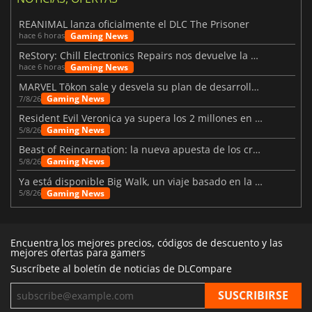
REANIMAL lanza oficialmente el DLC The Prisoner
Gaming News
hace 6 horas
ReStory: Chill Electronics Repairs nos devuelve la nostalgia de los 2000
Gaming News
hace 6 horas
MARVEL Tōkon sale y desvela su plan de desarrollo para el primer año
Gaming News
7/8/26
Resident Evil Veronica ya supera los 2 millones en listas de deseados
Gaming News
5/8/26
Beast of Reincarnation: la nueva apuesta de los creadores de Pokémon
Gaming News
5/8/26
Ya está disponible Big Walk, un viaje basado en la amistad
Gaming News
5/8/26
Encuentra los mejores precios, códigos de descuento y las
mejores ofertas para gamers
Suscríbete al boletín de noticias de DLCompare