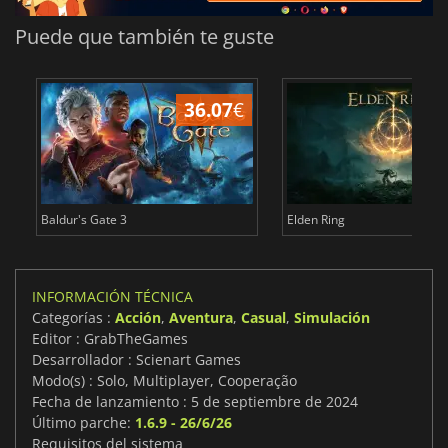
Puede que también te guste
36.07
€
1
Baldur's Gate 3
Elden Ring
INFORMACIÓN TÉCNICA
Categorías :
Acción
,
Aventura
,
Casual
,
Simulación
Editor : GrabTheGames
Desarrollador : Scienart Games
Modo(s) : Solo, Multiplayer, Cooperação
Fecha de lanzamiento : 5 de septiembre de 2024
Último parche:
1.6.9 - 26/6/26
Requisitos del sistema