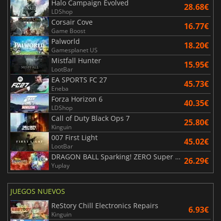
Halo Campaign Evolved
28.68€
LDShop
Corsair Cove
16.77€
Game Boost
Palworld
18.20€
Gamesplanet US
Mistfall Hunter
15.95€
LootBar
EA SPORTS FC 27
45.73€
Eneba
Forza Horizon 6
40.35€
LDShop
Call of Duty Black Ops 7
25.80€
Kinguin
007 First Light
45.02€
LootBar
DRAGON BALL Sparking! ZERO Super Limit Breaking NEO
26.29€
Yuplay
JUEGOS NUEVOS
ReStory Chill Electronics Repairs
6.93€
Kinguin