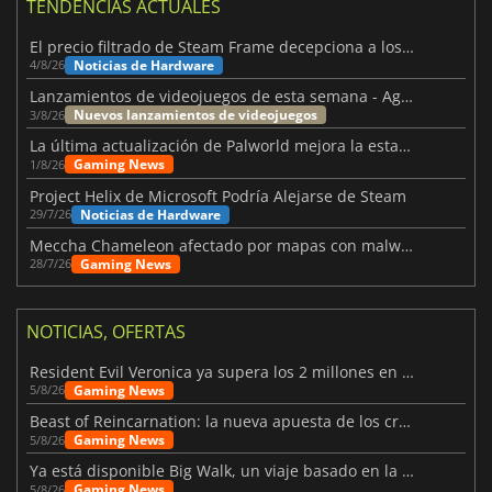
TENDENCIAS ACTUALES
El precio filtrado de Steam Frame decepciona a los usuarios
Noticias de Hardware
4/8/26
Lanzamientos de videojuegos de esta semana - Agosto de 2026 (semana 32)
Nuevos lanzamientos de videojuegos
3/8/26
La última actualización de Palworld mejora la estabilidad
Gaming News
1/8/26
Project Helix de Microsoft Podría Alejarse de Steam
Noticias de Hardware
29/7/26
Meccha Chameleon afectado por mapas con malware y Discord
Gaming News
28/7/26
NOTICIAS, OFERTAS
Resident Evil Veronica ya supera los 2 millones en listas de deseados
Gaming News
5/8/26
Beast of Reincarnation: la nueva apuesta de los creadores de Pokémon
Gaming News
5/8/26
Ya está disponible Big Walk, un viaje basado en la amistad
Gaming News
5/8/26