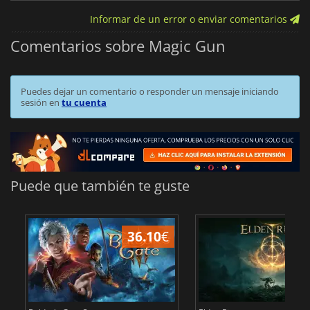
Informar de un error o enviar comentarios
Comentarios sobre Magic Gun
Puedes dejar un comentario o responder un mensaje iniciando
sesión en
tu cuenta
Puede que también te guste
36.10
€
1