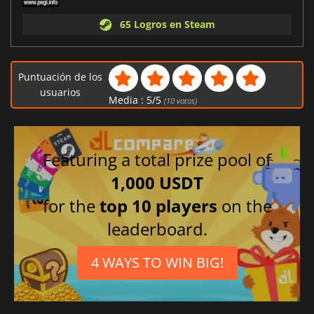
65 Logros en Steam
Puntuación de los
usuarios
Media :
5
/
5
(
10
votos)
Featuring a total prize pool of
1,000 USDT
for the
top 10 players
on the
leaderboard.
4 WAYS TO WIN BIG!