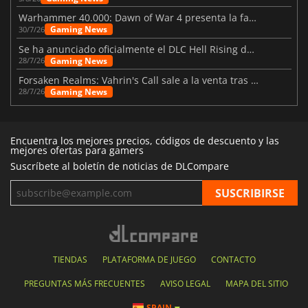
Warhammer 40.000: Dawn of War 4 presenta la facción de los Necrones
Gaming News
30/7/26
Se ha anunciado oficialmente el DLC Hell Rising de Nioh 3
Gaming News
28/7/26
Forsaken Realms: Vahrin's Call sale a la venta tras una década
Gaming News
28/7/26
Encuentra los mejores precios, códigos de descuento y las
mejores ofertas para gamers
Suscríbete al boletín de noticias de DLCompare
TIENDAS
PLATAFORMA DE JUEGO
CONTACTO
PREGUNTAS MÁS FRECUENTES
AVISO LEGAL
MAPA DEL SITIO
SPAIN