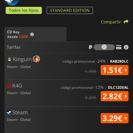
Todos los tipos
STANDARD EDITION
Compartir
CD Key
desde
1.51€
Tarifas
Tarifas
Kinguin
-24% :
código promocional
RAB28DLC
Steam · Global
1.51€
1.99€
K4G
-12% :
código promocional
DLC12DEAL
Steam · Global
2.82€
3.20€
Steam
3.29€
Steam · Global