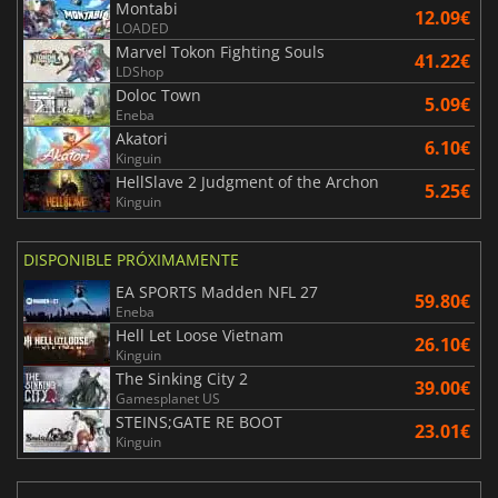
Montabi
12.09€
LOADED
Marvel Tokon Fighting Souls
41.22€
LDShop
Doloc Town
5.09€
Eneba
Akatori
6.10€
Kinguin
HellSlave 2 Judgment of the Archon
5.25€
Kinguin
DISPONIBLE PRÓXIMAMENTE
EA SPORTS Madden NFL 27
59.80€
Eneba
Hell Let Loose Vietnam
26.10€
Kinguin
The Sinking City 2
39.00€
Gamesplanet US
STEINS;GATE RE BOOT
23.01€
Kinguin