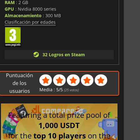
RAM
: 2 GB
GPU
: Nvidia 8000 series
Almacenamiento
: 300 MB
Clasificación por edades
32 Logros en Steam
Puntuación
de los
Media :
5
/
5
usuarios
(
25
votos)
Featuring a total prize pool of
1,000 USDT
for the
top 10 players
on the