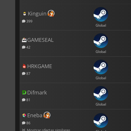
Kinguin
399
Global
GAMESEAL
42
Global
HRKGAME
87
Global
Difmark
81
Global
Eneba
86
Mostrar ofertas similares