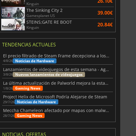
26.10€
Kinguin
The Sinking City 2
39.00€
Gamesplanet US
STEINS;GATE RE BOOT
20.84€
Kinguin
TENDENCIAS ACTUALES
El precio filtrado de Steam Frame decepciona a los usuarios
Noticias de Hardware
4/8/26
Lanzamientos de videojuegos de esta semana - Agosto de 2026 (semana 32)
Nuevos lanzamientos de videojuegos
3/8/26
La última actualización de Palworld mejora la estabilidad
Gaming News
1/8/26
Project Helix de Microsoft Podría Alejarse de Steam
Noticias de Hardware
29/7/26
Meccha Chameleon afectado por mapas con malware y Discord
Gaming News
28/7/26
NOTICIAS, OFERTAS