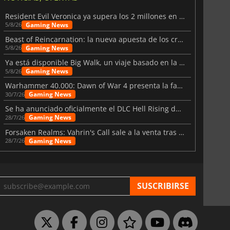
Resident Evil Veronica ya supera los 2 millones en listas de deseados
Gaming News
5/8/26
Beast of Reincarnation: la nueva apuesta de los creadores de Pokémon
Gaming News
5/8/26
Ya está disponible Big Walk, un viaje basado en la amistad
Gaming News
5/8/26
Warhammer 40.000: Dawn of War 4 presenta la facción de los Necrones
Gaming News
30/7/26
Se ha anunciado oficialmente el DLC Hell Rising de Nioh 3
Gaming News
28/7/26
Forsaken Realms: Vahrin's Call sale a la venta tras una década
Gaming News
28/7/26