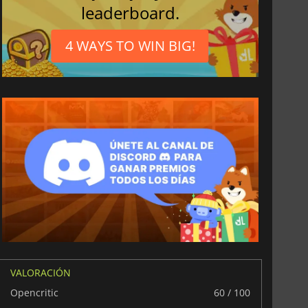
leaderboard.
4 WAYS TO WIN BIG!
VALORACIÓN
Opencritic
60 / 100