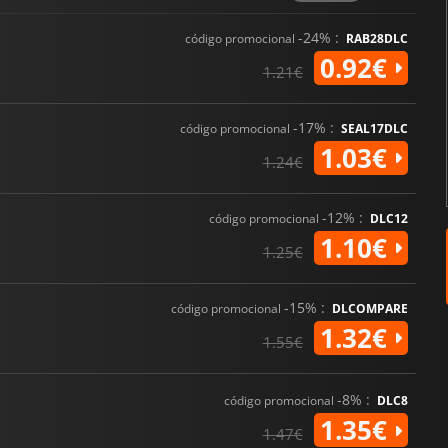
-24% :
código promocional
RAB28DLC
0.92€
1.21€
-17% :
código promocional
SEAL17DLC
1.03€
1.24€
-12% :
código promocional
DLC12
1.10€
1.25€
-15% :
código promocional
DLCOMPARE
1.32€
1.55€
-8% :
código promocional
DLC8
1.35€
1.47€