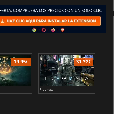
19.95
€
31.32
€
Pragmata
Total 