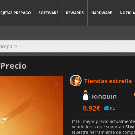
ARJETAS PREPAGO
SOFTWARE
REWARDS
HARDWARE
NOTICIA
 Precio
Tiendas estrella
0.92
€
PC
(*) El mejor precio actualment
vendedores que soportan
Ste
Nuestra herramienta de compar