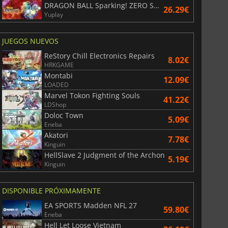
DRAGON BALL Sparking! ZERO Super Limit Breaking NEO
26.29€
Yuplay
JUEGOS NUEVOS
ReStory Chill Electronics Repairs
8.02€
HRKGAME
Montabi
12.09€
LOADED
Marvel Tokon Fighting Souls
41.22€
LDShop
Doloc Town
5.09€
Eneba
Akatori
7.78€
Kinguin
HellSlave 2 Judgment of the Archon
5.19€
Kinguin
DISPONIBLE PRÓXIMAMENTE
EA SPORTS Madden NFL 27
59.80€
Eneba
Hell Let Loose Vietnam