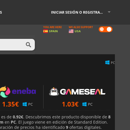
S
INICIAR SESIÓN O REGISTRARSE
YOU ARE HERE
WE ALSO SUPPORT
Dark
SPAIN
USA
mode
PC
1.35
€
1.03
€
PC
PC
e es de
0.92€
. Descubrimos este producto disponible de
8
am
en
PC
. El juego viene en edición de Standard Edition.
ación de precios ha identificado
9
ofertas digitales.