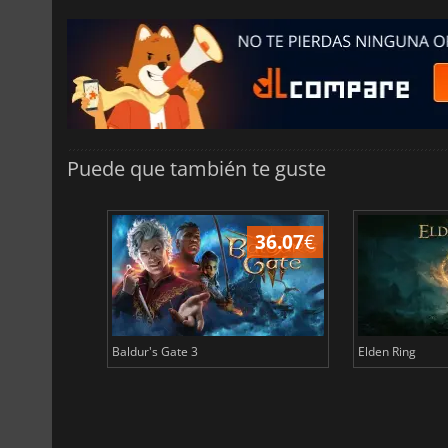
Puede que también te guste
45.02
€
36.07
€
Baldur's Gate 3
Elden Ring