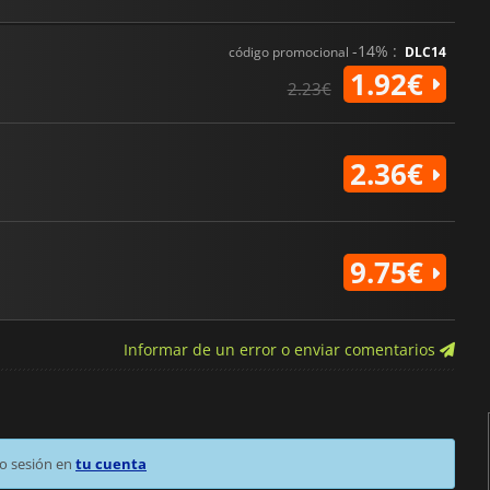
-14% :
código promocional
DLC14
1.92€
2.23€
2.36€
9.75€
Informar de un error o enviar comentarios
o sesión en
tu cuenta