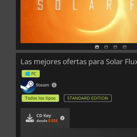
Las mejores ofertas para Solar Flu
PC
Steam
Todos los tipos
STANDARD EDITION
CD Key
desde
0.92€