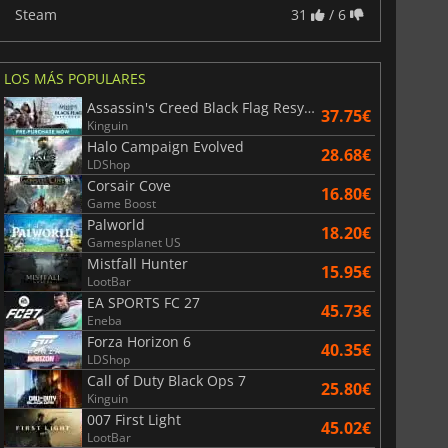
Steam
31
/ 6
LOS MÁS POPULARES
Assassin's Creed Black Flag Resynced
37.75€
Kinguin
Halo Campaign Evolved
28.68€
LDShop
Corsair Cove
16.80€
Game Boost
Palworld
18.20€
6.75
€
15.48
€
Gamesplanet US
Mistfall Hunter
15.95€
LootBar
EA SPORTS FC 27
45.73€
Eneba
Forza Horizon 6
40.35€
War WARHAMMER 3
Lies Of P
LDShop
Call of Duty Black Ops 7
25.80€
Kinguin
007 First Light
45.02€
LootBar