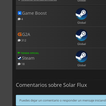
Global
Game Boost
4
Global
G2A
312
Global
TIENDA OFICIAL
Steam
18
Global
Comentarios sobre Solar Flux
Puedes dejar un comentario o responder un mensaje iniciand