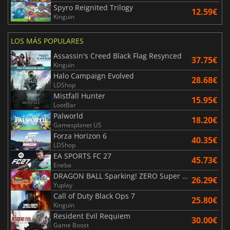
Spyro Reignited Trilogy
12.59€
Kinguin
LOS MÁS POPULARES
Assassin's Creed Black Flag Resynced
37.75€
Kinguin
Halo Campaign Evolved
28.68€
LDShop
Mistfall Hunter
15.95€
LootBar
Palworld
18.20€
Gamesplanet US
Forza Horizon 6
40.35€
LDShop
EA SPORTS FC 27
45.73€
Eneba
DRAGON BALL Sparking! ZERO Super Limit Breaking NEO
26.29€
Yuplay
Call of Duty Black Ops 7
25.80€
Kinguin
Resident Evil Requiem
30.00€
Game Boost