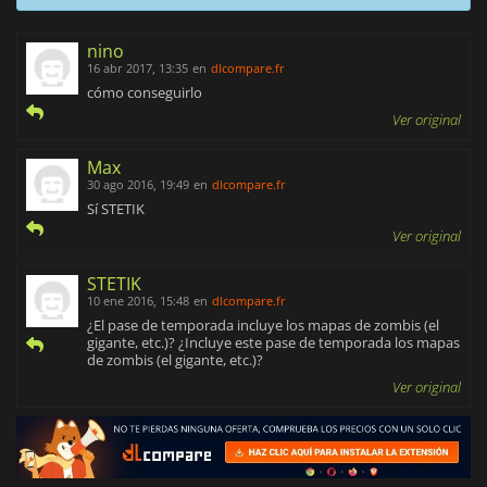
nino
16 abr 2017, 13:35
en
dlcompare.fr
cómo conseguirlo
Ver original
Max
30 ago 2016, 19:49
en
dlcompare.fr
Sí STETIK
Ver original
STETIK
10 ene 2016, 15:48
en
dlcompare.fr
¿El pase de temporada incluye los mapas de zombis (el
gigante, etc.)? ¿Incluye este pase de temporada los mapas
de zombis (el gigante, etc.)?
Ver original