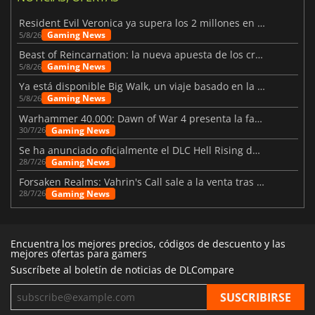
Resident Evil Veronica ya supera los 2 millones en listas de deseados
Gaming News
5/8/26
Beast of Reincarnation: la nueva apuesta de los creadores de Pokémon
Gaming News
5/8/26
Ya está disponible Big Walk, un viaje basado en la amistad
Gaming News
5/8/26
Warhammer 40.000: Dawn of War 4 presenta la facción de los Necrones
Gaming News
30/7/26
Se ha anunciado oficialmente el DLC Hell Rising de Nioh 3
Gaming News
28/7/26
Forsaken Realms: Vahrin's Call sale a la venta tras una década
Gaming News
28/7/26
Encuentra los mejores precios, códigos de descuento y las
mejores ofertas para gamers
Suscríbete al boletín de noticias de DLCompare