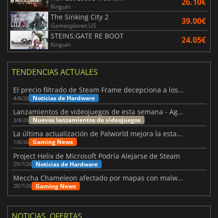
26.10€
Kinguin
The Sinking City 2
39.00€
Gamesplanet US
STEINS;GATE RE BOOT
24.05€
Kinguin
TENDENCIAS ACTUALES
El precio filtrado de Steam Frame decepciona a los usuarios
Noticias de Hardware
4/8/26
Lanzamientos de videojuegos de esta semana - Agosto de 2026 (semana 32)
Nuevos lanzamientos de videojuegos
3/8/26
La última actualización de Palworld mejora la estabilidad
Gaming News
1/8/26
Project Helix de Microsoft Podría Alejarse de Steam
Noticias de Hardware
29/7/26
Meccha Chameleon afectado por mapas con malware y Discord
Gaming News
28/7/26
NOTICIAS, OFERTAS