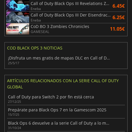
Call of Duty Black Ops III Revelations Zombies Map
6.45€
Eneba
Call of Duty Black Ops III Der Eisendrache Zombies Map
6.25€
Eneba
CoD BO 3 Zombies Chronicles
11.05€
GAMESEAL
COD BLACK OPS 3 NOTICIAS
¡Disfruta un mes gratis de mapas DLC en Call of Duty: Black Ops 3 para PC!
25/5/17
ARTÍCULOS RELACIONADOS CON LA SERIE CALL OF DUTY
GLOBAL
Call of Duty para Switch 2 por fin está cerca
27/12/25
Prepárate para Black Ops 7 en la Gamescom 2025
15/7/25
Black Ops 6 devuelve a la serie Call of Duty a lo más alto
31/10/24