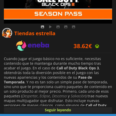
33.63
€
Tiendas estrella
38.62
€
39.75
€
Cuando jugar el juego básico no es suficiente, necesitas
contenido que te mantenga durante mucho tiempo tras
acabar el juego. En el caso de
Call of Duty Black Ops 3
,
obtendrás toda la diversión posible en el juego con las
nuevas apariencias y los contenidos de su
Pase de
Temporada
. Y no es tan solo un simple pase de temporada,
sino uno que te proporciona cuatro paquetes de contenido en
un solo producto al mejor precio. Primero, cada uno de esos
paquetes (
Despertar
,
Eclipse
,
Descenso
y
Salvación
) trae nuevos
mapas multijugador que disfrutar. Esto incluye nuevas
versiones de mapas clásicos, como algunos de
Call of Duty
World at War
. Pero la auténtica diversión del Pase de
Seguir leyendo
Temporada de Call of Duty: Black Ops 3 es que tendrás la