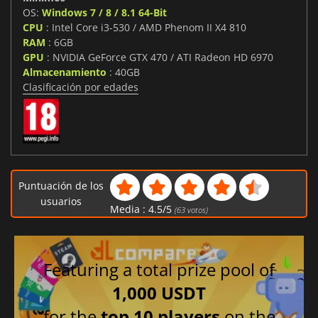
OS:
Windows 7 / 8 / 8.1 64-Bit
CPU
: Intel Core i3-530 / AMD Phenom II X4 810
RAM
: 6GB
GPU
: NVIDIA GeForce GTX 470 / ATI Radeon HD 6970
Almacenamiento
: 40GB
Clasificación por edades
Puntuación de los
usuarios
Media :
4.5
/
5
(
63
votos)
Featuring a total prize pool of
1,000 USDT
for the
top 10 players
on the