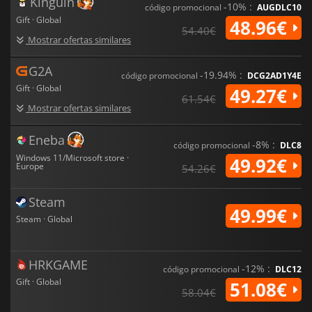
Kinguin
-10% :
código promocional
AUGDLC10
Gift · Global
48.96€
54.40€
Mostrar ofertas similares
G2A
-19.94% :
código promocional
DCG2AD1Y4E
Gift · Global
49.27€
61.54€
Mostrar ofertas similares
Eneba
-8% :
código promocional
DLC8
Windows 11/Microsoft store ·
49.92€
Europe
54.26€
Steam
49.99€
Steam · Global
HRKGAME
-12% :
código promocional
DLC12
Gift · Global
51.08€
58.04€