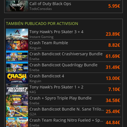
Call of Duty Black Ops
5.95€
TodoConsolas
TAMBIÉN PUBLICADO POR ACTIVISION
Tony Hawk's Pro Skater 3 + 4
23.89€
Instant Gaming
Crash Team Rumble
8.82€
Kinguin
Crash Bandicoot Crashiversary Bundle
61.69€
Eneba
Crash Bandicoot Quadrilogy Bundle
31.49€
Eneba
Crash Bandicoot 4
13.00€
Kinguin
Tony Hawk's Pro Skater 1 + 2
7.10€
K4G
Crash + Spyro Triple Play Bundle
34.58€
Eneba
Crash Bandicoot Bundle N. Sane Trilogy + CTR Nitro Fueled
25.49€
G2A
Crash Team Racing Nitro Fueled + Spyro Game Bundle
44.84€
Eneba