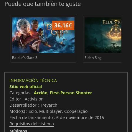
Puede que también te guste
36.16
€
1
Baldur's Gate 3
Elden Ring
INFORMACIÓN TÉCNICA
Sitio web oficial
Categorías :
Acción
,
First-Person Shooter
Editor : Activision
Desarrollador : Treyarch
Modo(s) : Solo, Multiplayer, Cooperação
Fecha de lanzamiento : 6 de noviembre de 2015
Requisitos del sistema
Mínimos