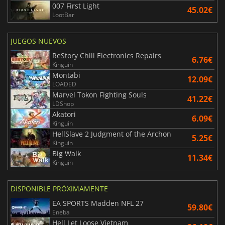
007 First Light
45.02€
LootBar
JUEGOS NUEVOS
ReStory Chill Electronics Repairs
6.76€
Kinguin
Montabi
12.09€
LOADED
Marvel Tokon Fighting Souls
41.22€
LDShop
Akatori
6.09€
Kinguin
HellSlave 2 Judgment of the Archon
5.25€
Kinguin
Big Walk
11.34€
Kinguin
DISPONIBLE PRÓXIMAMENTE
EA SPORTS Madden NFL 27
59.80€
Eneba
Hell Let Loose Vietnam