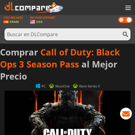
YOU ARE HERE
WE ALSO SUPPORT
Dark
JUEGOS
SPAIN
USA
mode
TARJETAS PREPAGO
SOFTWARE
Comprar
Call of Duty: Black
REWARDS
Ops 3 Season Pass
al Mejor
HARDWARE
Precio
NOTICIAS
PC
XboxOne
Xbox Series X
INICIAR SESIÓN O REGISTRARSE