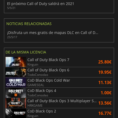
El próximo Call of Duty saldrá en 2021
5/5/21
NOTICIAS RELACIONADAS
¡Disfruta un mes gratis de mapas DLC en Call of Duty: Black Ops 3 para PC!
25/5/17
DE LA MISMA LICENCIA
Call of Duty Black Ops 7
25.80€
Kinguin
Call of Duty Black Ops 6
19.95€
TodoConsolas
CoD Black Ops Cold War
11.13€
GAMESEAL
CoD Black Ops 4
1.00€
TodoConsolas
Call of Duty Black Ops 3 Multiplayer Starter Pack
13.56€
HRKGAME
CoD Black Ops 2
16.77€
Kinguin