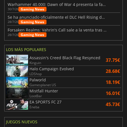
Warhammer 40.000: Dawn of War 4 presenta la facción de los Necrones
Gaming News
30/7/26
Se ha anunciado oficialmente el DLC Hell Rising de Nioh 3
Gaming News
28/7/26
Forsaken Realms: Vahrin's Call sale a la venta tras una década
Gaming News
28/7/26
LOS MÁS POPULARES
Assassin's Creed Black Flag Resynced
37.75€
Kinguin
Halo Campaign Evolved
28.68€
LDShop
Palworld
18.19€
Gamesplanet US
Mistfall Hunter
16.01€
LootBar
EA SPORTS FC 27
45.73€
Eneba
JUEGOS NUEVOS