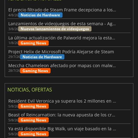
El precio filtrado de Steam Frame decepciona a los usuarios
Noticias de Hardware
4/8/26
Lanzamientos de videojuegos de esta semana - Agosto de 2026 (semana 32)
Nuevos lanzamientos de videojuegos
3/8/26
La última actualización de Palworld mejora la estabilidad
Gaming News
1/8/26
Project Helix de Microsoft Podría Alejarse de Steam
Noticias de Hardware
29/7/26
Meccha Chameleon afectado por mapas con malware y Discord
Gaming News
28/7/26
NOTICIAS, OFERTAS
Resident Evil Veronica ya supera los 2 millones en listas de deseados
Gaming News
5/8/26
Beast of Reincarnation: la nueva apuesta de los creadores de Pokémon
Gaming News
5/8/26
Ya está disponible Big Walk, un viaje basado en la amistad
Gaming News
5/8/26