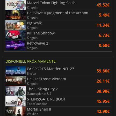
Marvel Tokon Fighting Souls
45.52€
Kinguin
HellSlave II Judgment of the Archon
5.49€
Kinguin
Big Walk
11.34€
Kinguin
Kill The Shadow
6.73€
Kinguin
Retrowave 2
0.68€
Kinguin
DISPONIBLE PRÓXIMAMENTE
EA SPORTS Madden NFL 27
59.80€
Eneba
Hell Let Loose Vietnam
26.11€
Kinguin
The Sinking City 2
38.98€
Gamesplanet US
STEINS;GATE RE BOOT
45.95€
TodoConsolas
Mortal Shell II
42.90€
Wakkap