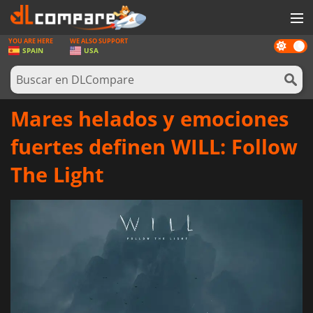
YOU ARE HERE
WE ALSO SUPPORT
Dark
JUEGOS
SPAIN
USA
mode
TARJETAS PREPAGO
SOFTWARE
Mares helados y emociones
REWARDS
fuertes definen WILL: Follow
HARDWARE
The Light
NOTICIAS
INICIAR SESIÓN O REGISTRARSE