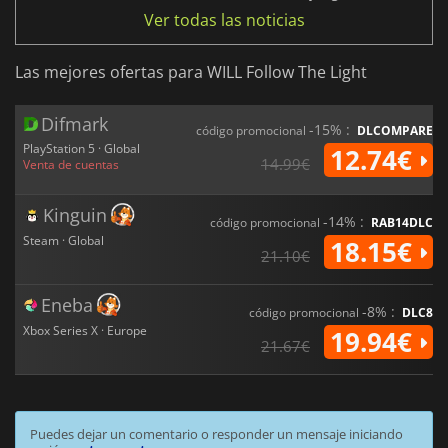
Ver todas las noticias
Las mejores ofertas para WILL Follow The Light
Difmark
-15% :
código promocional
DLCOMPARE
PlayStation 5 · Global
12.74€
14.99€
Venta de cuentas
Kinguin
-14% :
código promocional
RAB14DLC
Steam · Global
18.15€
21.10€
Eneba
-8% :
código promocional
DLC8
Xbox Series X · Europe
19.94€
21.67€
Puedes dejar un comentario o responder un mensaje iniciando