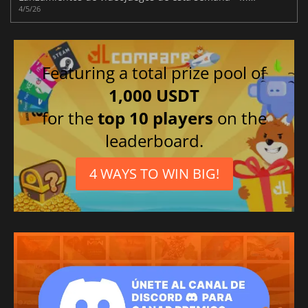
4/5/26
Featuring a total prize pool of
1,000 USDT
for the
top 10 players
on the
leaderboard.
4 WAYS TO WIN BIG!