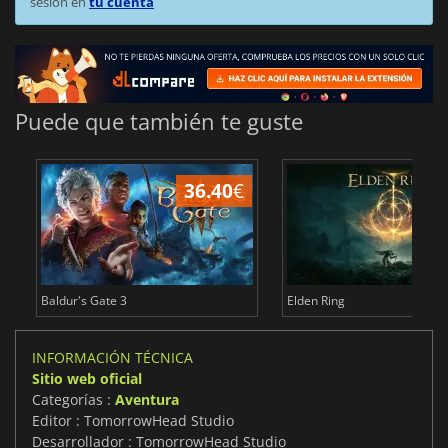
sesión en
tu cuenta
Puede que también te guste
36.40
€
1
Baldur's Gate 3
Elden Ring
INFORMACIÓN TÉCNICA
Sitio web oficial
Categorías :
Aventura
Editor : TomorrowHead Studio
Desarrollador : TomorrowHead Studio