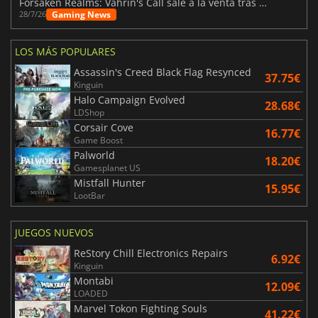
Forsaken Realms: Vahrin's Call sale a la venta tras una década
Gaming News
28/7/26
LOS MÁS POPULARES
Assassin's Creed Black Flag Resynced
37.75€
Kinguin
Halo Campaign Evolved
28.68€
LDShop
Corsair Cove
16.77€
Game Boost
Palworld
18.20€
Gamesplanet US
Mistfall Hunter
15.95€
LootBar
JUEGOS NUEVOS
ReStory Chill Electronics Repairs
6.92€
Kinguin
Montabi
12.09€
LOADED
Marvel Tokon Fighting Souls
41.22€