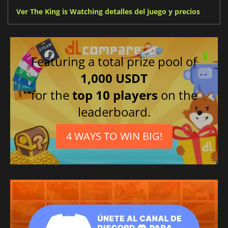
Ver The King is Watching detalles del juego y precios
Featuring a total prize pool of
1,000 USDT
for the
top 10 players
on the
leaderboard.
4 WAYS TO WIN BIG!