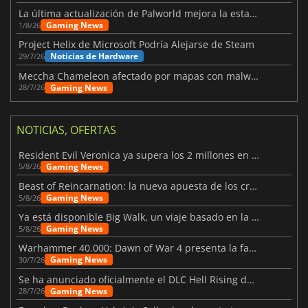
La última actualización de Palworld mejora la estabilidad
Gaming News
1/8/26
Project Helix de Microsoft Podría Alejarse de Steam
Noticias de Hardware
29/7/26
Meccha Chameleon afectado por mapas con malware y Discord
Gaming News
28/7/26
NOTICIAS, OFERTAS
Resident Evil Veronica ya supera los 2 millones en listas de deseados
Gaming News
5/8/26
Beast of Reincarnation: la nueva apuesta de los creadores de Pokémon
Gaming News
5/8/26
Ya está disponible Big Walk, un viaje basado en la amistad
Gaming News
5/8/26
Warhammer 40.000: Dawn of War 4 presenta la facción de los Necrones
Gaming News
30/7/26
Se ha anunciado oficialmente el DLC Hell Rising de Nioh 3
Gaming News
28/7/26