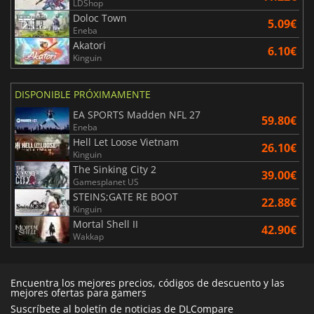
LDShop
Doloc Town
5.09€
Eneba
Akatori
6.10€
Kinguin
DISPONIBLE PRÓXIMAMENTE
EA SPORTS Madden NFL 27
59.80€
Eneba
Hell Let Loose Vietnam
26.10€
Kinguin
The Sinking City 2
39.00€
Gamesplanet US
STEINS;GATE RE BOOT
22.88€
Kinguin
Mortal Shell II
42.90€
Wakkap
Encuentra los mejores precios, códigos de descuento y las
mejores ofertas para gamers
Suscríbete al boletín de noticias de DLCompare