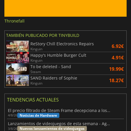
Thronefall
TAMBIÉN PUBLICADO POR TINYBUILD
ReStory Chill Electronics Repairs
6.92€
Kinguin
Happy's Humble Burger Cult
4.91€
Kinguin
To be deleted - Sand
19.99€
Steam
SAND Raiders of Sophie
18.27€
Kinguin
TENDENCIAS ACTUALES
El precio filtrado de Steam Frame decepciona a los usuarios
Noticias de Hardware
4/8/26
Lanzamientos de videojuegos de esta semana - Agosto de 2026 (semana 32)
Nuevos lanzamientos de videojuegos
3/8/26