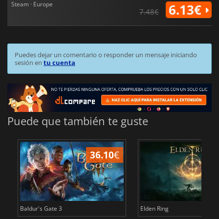
Steam · Europe
6.13€
7.48€
Puedes dejar un comentario o responder un mensaje iniciando
sesión en
tu cuenta
Puede que también te guste
36.10
€
1
Baldur's Gate 3
Elden Ring