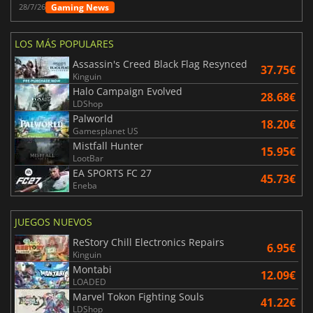
Gaming News
28/7/26
LOS MÁS POPULARES
Assassin's Creed Black Flag Resynced
37.75€
Kinguin
Halo Campaign Evolved
28.68€
LDShop
Palworld
18.20€
Gamesplanet US
Mistfall Hunter
15.95€
LootBar
EA SPORTS FC 27
45.73€
Eneba
JUEGOS NUEVOS
ReStory Chill Electronics Repairs
6.95€
Kinguin
Montabi
12.09€
LOADED
Marvel Tokon Fighting Souls
41.22€
LDShop