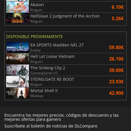
Akatori
6.10€
Kinguin
HellSlave 2 Judgment of the Archon
5.26€
Kinguin
DISPONIBLE PRÓXIMAMENTE
EA SPORTS Madden NFL 27
59.80€
Eneba
Hell Let Loose Vietnam
26.10€
Kinguin
The Sinking City 2
39.00€
Gamesplanet US
STEINS;GATE RE BOOT
23.93€
Kinguin
Mortal Shell II
42.90€
Wakkap
Encuentra los mejores precios, códigos de descuento y las
mejores ofertas para gamers
Suscríbete al boletín de noticias de DLCompare