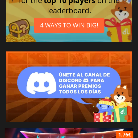
for the
top 10 players
on the
leaderboard.
4 WAYS TO WIN BIG!
1.76€