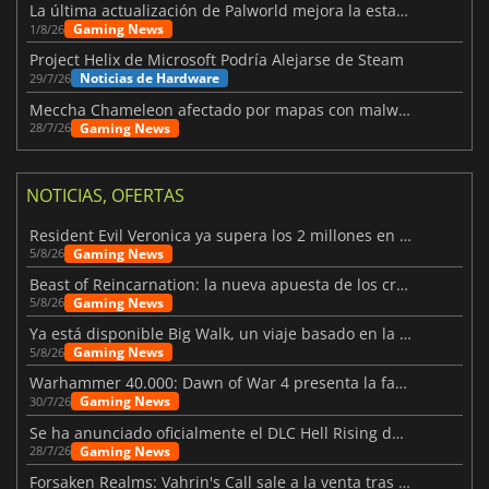
La última actualización de Palworld mejora la estabilidad
Gaming News
1/8/26
Project Helix de Microsoft Podría Alejarse de Steam
Noticias de Hardware
29/7/26
Meccha Chameleon afectado por mapas con malware y Discord
Gaming News
28/7/26
NOTICIAS, OFERTAS
Resident Evil Veronica ya supera los 2 millones en listas de deseados
Gaming News
5/8/26
Beast of Reincarnation: la nueva apuesta de los creadores de Pokémon
Gaming News
5/8/26
Ya está disponible Big Walk, un viaje basado en la amistad
Gaming News
5/8/26
Warhammer 40.000: Dawn of War 4 presenta la facción de los Necrones
Gaming News
30/7/26
Se ha anunciado oficialmente el DLC Hell Rising de Nioh 3
Gaming News
28/7/26
Forsaken Realms: Vahrin's Call sale a la venta tras una década