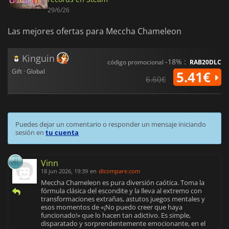
29/6/26
Las mejores ofertas para Meccha Chameleon
Kinguin
-18% :
código promocional
RAB20DLC
Gift · Global
5.41€
6.60€
Puedes dejar un comentario o responder un mensaje iniciando
sesión en
tu cuenta
Vinn
18 jun 2026, 19:39
en
dlcompare.com
Meccha Chameleon es pura diversión caótica. Toma la
fórmula clásica del escondite y la lleva al extremo con
transformaciones extrañas, astutos juegos mentales y
esos momentos de «¡No puedo creer que haya
funcionado!» que lo hacen tan adictivo. Es simple,
disparatado y sorprendentemente emocionante, en el