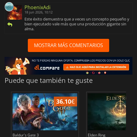
PhoenixAdi
18 jun 2026, 10:12
Este éxito demuestra que a veces un concepto pequeño y
bien ejecutado vale más que una producción gigante sin
alma.
MOSTRAR MÁS COMENTARIOS
Puede que también te guste
36.10
€
1
Baldur's Gate 3
Elden Ring