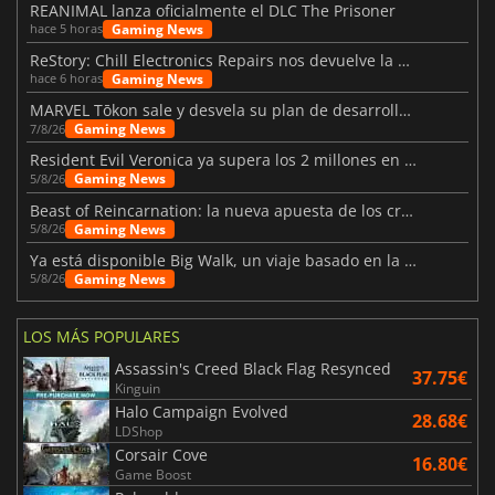
REANIMAL lanza oficialmente el DLC The Prisoner
Gaming News
hace 5 horas
ReStory: Chill Electronics Repairs nos devuelve la nostalgia de los 2000
Gaming News
hace 6 horas
MARVEL Tōkon sale y desvela su plan de desarrollo para el primer año
Gaming News
7/8/26
Resident Evil Veronica ya supera los 2 millones en listas de deseados
Gaming News
5/8/26
Beast of Reincarnation: la nueva apuesta de los creadores de Pokémon
Gaming News
5/8/26
Ya está disponible Big Walk, un viaje basado en la amistad
Gaming News
5/8/26
LOS MÁS POPULARES
Assassin's Creed Black Flag Resynced
37.75€
Kinguin
Halo Campaign Evolved
28.68€
LDShop
Corsair Cove
16.80€
Game Boost