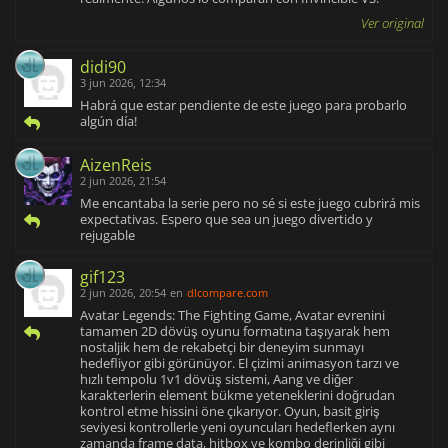
Ver original
didi90
3 jun 2026, 12:34
Habrá que estar pendiente de este juego para probarlo
algún día!
AizenReis
2 jun 2026, 21:54
Me encantaba la serie pero no sé si este juego cubrirá mis
expectativas. Espero que sea un juego divertido y
rejugable
gif123
2 jun 2026, 20:54
en
dlcompare.com
Avatar Legends: The Fighting Game, Avatar evrenini
tamamen 2D dövüş oyunu formatına taşıyarak hem
nostaljik hem de rekabetçi bir deneyim sunmayı
hedefliyor gibi görünüyor. El çizimi animasyon tarzı ve
hızlı tempolu 1v1 dövüş sistemi, Aang ve diğer
karakterlerin element bükme yeteneklerini doğrudan
kontrol etme hissini öne çıkarıyor. Oyun, basit giriş
seviyesi kontrollerle yeni oyuncuları hedeflerken aynı
zamanda frame data, hitbox ve kombo derinliği gibi