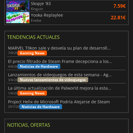
Skopje '83
7.59€
Kinguin
Yooka Replaylee
22.81€
Eneba
TENDENCIAS ACTUALES
MARVEL Tōkon sale y desvela su plan de desarrollo para el primer año
Gaming News
7/8/26
El precio filtrado de Steam Frame decepciona a los usuarios
Noticias de Hardware
4/8/26
Lanzamientos de videojuegos de esta semana - Agosto de 2026 (semana 32)
Nuevos lanzamientos de videojuegos
3/8/26
La última actualización de Palworld mejora la estabilidad
Gaming News
1/8/26
Project Helix de Microsoft Podría Alejarse de Steam
Noticias de Hardware
29/7/26
NOTICIAS, OFERTAS