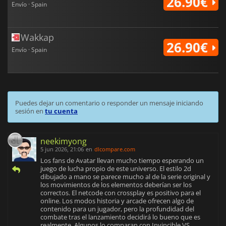
26.90€
Envío · Spain
Wakkap
26.90€
Envío · Spain
Puedes dejar un comentario o responder un mensaje iniciando
sesión en
tu cuenta
neekimyong
5 jun 2026, 21:06
en
dlcompare.com
Los fans de Avatar llevan mucho tiempo esperando un
juego de lucha propio de este universo. El estilo 2d
dibujado a mano se parece mucho al de la serie original y
los movimientos de los elementos deberían ser los
correctos. El netcode con crossplay es positivo para el
online. Los modos historia y arcade ofrecen algo de
contenido para un jugador, pero la profundidad del
combate tras el lanzamiento decidirá lo bueno que es
realmente. Algunos lo comparan con Invincible VS.