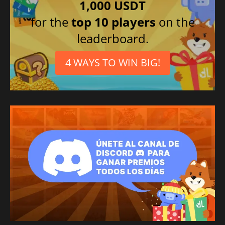
1,000 USDT
for the
top 10 players
on the
leaderboard.
4 WAYS TO WIN BIG!