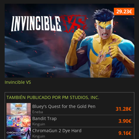
29.23€
Invincible VS
TAMBIÉN PUBLICADO POR PM STUDIOS, INC.
Bluey's Quest for the Gold Pen
31.28€
Eneba
Bandit Trap
3.90€
Kinguin
ChromaGun 2 Dye Hard
9.16€
Kinguin