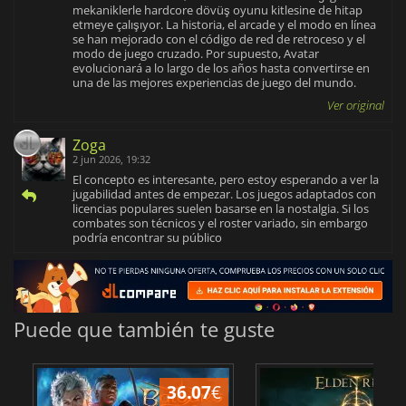
mekaniklerle hardcore dövüş oyunu kitlesine de hitap
etmeye çalışıyor. La historia, el arcade y el modo en línea
se han mejorado con el código de red de retroceso y el
modo de juego cruzado. Por supuesto, Avatar
evolucionará a lo largo de los años hasta convertirse en
una de las mejores experiencias de juego del mundo.
Ver original
Zoga
2 jun 2026, 19:32
El concepto es interesante, pero estoy esperando a ver la
jugabilidad antes de empezar. Los juegos adaptados con
licencias populares suelen basarse en la nostalgia. Si los
combates son técnicos y el roster variado, sin embargo
podría encontrar su público
Puede que también te guste
36.07
€
1