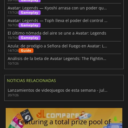
Avatar: Legends — Kyoshi arrasa con un poder que hace temblar la tierra
Gameplay
17/7/26
Avatar: Legends — Toph lleva el poder del control de la tierra a la batalla
Gameplay
16/7/26
El último nómada del aire se une a Avatar: Legends
Gameplay
15/7/26
Azula: de prodigio a Señora del Fuego en Avatar: Leyendas
Guide
14/7/26
Análisis de la beta de Avatar Legends: The Fighting Game
10/7/26
NOTICIAS RELACIONADAS
Lanzamientos de videojuegos de esta semana - julio 2026 (semana 30)
20/7/26
Featuring a total prize pool of