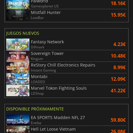
Palworld
18.16€
Gamesplanet US
Mistfall Hunter
15.95€
LootBar
JUEGOS NUEVOS
Fantasy Network
4.23€
Difmark
Sovereign Tower
10.48€
Kinguin
ReStory Chill Electronics Repairs
8.99€
Instant Gaming
Montabi
12.09€
LOADED
Marvel Tokon Fighting Souls
41.22€
LDShop
DISPONIBLE PRÓXIMAMENTE
EA SPORTS Madden NFL 27
59.80€
Eneba
Hell Let Loose Vietnam
26.08€