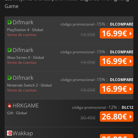
Game
Difmark
-15% :
código promocional
DLCOMPARE
PlayStation 4 · Global
16.99€
19.99€
Venta de cuentas
Difmark
-15% :
código promocional
DLCOMPARE
Xbox Series X · Global
16.99€
19.99€
Venta de cuentas
Difmark
-15% :
código promocional
DLCOMPARE
Nintendo Switch 2 · Global
16.99€
19.99€
Venta de cuentas
HRKGAME
-12% :
código promocional
DLC12
Gift · Global
26.80€
30.45€
Wakkap