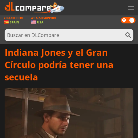
YOU ARE HERE
WE ALSO SUPPORT
Dark
JUEGOS
SPAIN
USA
mode
TARJETAS PREPAGO
SOFTWARE
Indiana Jones y el Gran
REWARDS
Círculo podría tener una
HARDWARE
secuela
NOTICIAS
INICIAR SESIÓN O REGISTRARSE