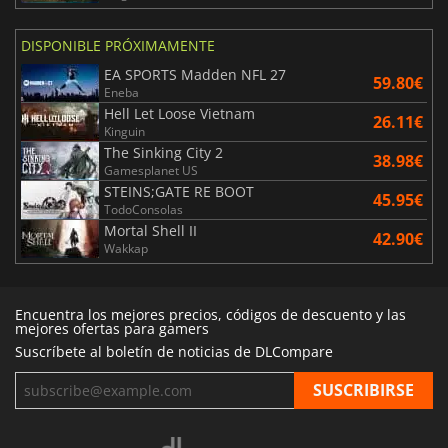
DISPONIBLE PRÓXIMAMENTE
EA SPORTS Madden NFL 27
59.80€
Eneba
Hell Let Loose Vietnam
26.11€
Kinguin
The Sinking City 2
38.98€
Gamesplanet US
STEINS;GATE RE BOOT
45.95€
TodoConsolas
Mortal Shell II
42.90€
Wakkap
Encuentra los mejores precios, códigos de descuento y las
mejores ofertas para gamers
Suscríbete al boletín de noticias de DLCompare