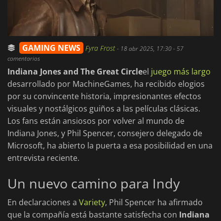
GAMING NEWS
Fyra Frost
-
18 abr 2025, 17:30
- 57
comentarios
Indiana Jones and The Great Circle
el
juego más largo
desarrollado por MachineGames, ha recibido elogios
por su convincente historia, impresionantes efectos
visuales y nostálgicos guiños a las películas clásicas.
Los fans están ansiosos por volver al mundo de
Indiana Jones, y Phil Spencer, consejero delegado de
Microsoft, ha abierto la puerta a esa posibilidad en una
entrevista reciente.
Un nuevo camino para Indy
En declaraciones a
Variety
, Phil Spencer ha afirmado
que la compañía está bastante satisfecha con
Indiana