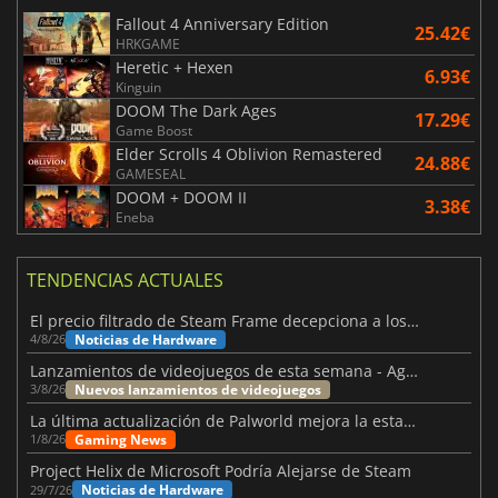
Fallout 4 Anniversary Edition
25.42€
HRKGAME
Heretic + Hexen
6.93€
Kinguin
DOOM The Dark Ages
17.29€
Game Boost
Elder Scrolls 4 Oblivion Remastered
24.88€
GAMESEAL
DOOM + DOOM II
3.38€
Eneba
TENDENCIAS ACTUALES
El precio filtrado de Steam Frame decepciona a los usuarios
Noticias de Hardware
4/8/26
Lanzamientos de videojuegos de esta semana - Agosto de 2026 (semana 32)
Nuevos lanzamientos de videojuegos
3/8/26
La última actualización de Palworld mejora la estabilidad
Gaming News
1/8/26
Project Helix de Microsoft Podría Alejarse de Steam
Noticias de Hardware
29/7/26