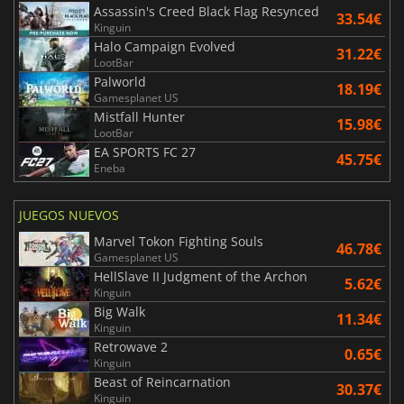
Assassin's Creed Black Flag Resynced
33.54€
Kinguin
Halo Campaign Evolved
31.22€
LootBar
Palworld
18.19€
Gamesplanet US
Mistfall Hunter
15.98€
LootBar
EA SPORTS FC 27
45.75€
Eneba
JUEGOS NUEVOS
Marvel Tokon Fighting Souls
46.78€
Gamesplanet US
HellSlave II Judgment of the Archon
5.62€
Kinguin
Big Walk
11.34€
Kinguin
Retrowave 2
0.65€
Kinguin
Beast of Reincarnation
30.37€
Kinguin