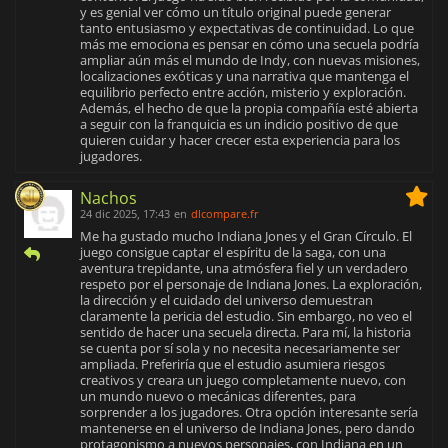
y es genial ver cómo un título original puede generar
tanto entusiasmo y expectativas de continuidad. Lo que
más me emociona es pensar en cómo una secuela podría
ampliar aún más el mundo de Indy, con nuevas misiones,
localizaciones exóticas y una narrativa que mantenga el
equilibrio perfecto entre acción, misterio y exploración.
Además, el hecho de que la propia compañía esté abierta
a seguir con la franquicia es un indicio positivo de que
quieren cuidar y hacer crecer esta experiencia para los
jugadores.
Nachos
24 dic 2025, 17:43
en
dlcompare.fr
Me ha gustado mucho Indiana Jones y el Gran Círculo. El
juego consigue captar el espíritu de la saga, con una
aventura trepidante, una atmósfera fiel y un verdadero
respeto por el personaje de Indiana Jones. La exploración,
la dirección y el cuidado del universo demuestran
claramente la pericia del estudio. Sin embargo, no veo el
sentido de hacer una secuela directa. Para mí, la historia
se cuenta por sí sola y no necesita necesariamente ser
ampliada. Preferiría que el estudio asumiera riesgos
creativos y creara un juego completamente nuevo, con
un mundo nuevo o mecánicas diferentes, para
sorprender a los jugadores. Otra opción interesante sería
mantenerse en el universo de Indiana Jones, pero dando
protagonismo a nuevos personajes, con Indiana en un