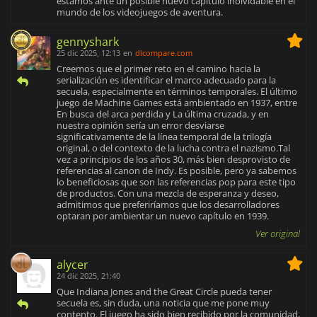
estamos ante un posible nuevo capítulo inolvidable en el
mundo de los videojuegos de aventura.
gennyshark
25 dic 2025, 12:13
en
dlcompare.com
Creemos que el primer reto en el camino hacia la
serialización es identificar el marco adecuado para la
secuela, especialmente en términos temporales. El último
juego de Machine Games está ambientado en 1937, entre
En busca del arca perdida y La última cruzada, y en
nuestra opinión sería un error desviarse
significativamente de la línea temporal de la trilogía
original, o del contexto de la lucha contra el nazismo.Tal
vez a principios de los años 30, más bien desprovisto de
referencias al canon de Indy. Es posible, pero ya sabemos
lo beneficiosas que son las referencias pop para este tipo
de productos. Con una mezcla de esperanza y deseo,
admitimos que preferiríamos que los desarrolladores
optaran por ambientar un nuevo capítulo en 1939.
Ver original
alycer
24 dic 2025, 21:40
Que Indiana Jones and the Great Circle pueda tener
secuela es, sin duda, una noticia que me pone muy
contento. El juego ha sido bien recibido por la comunidad,