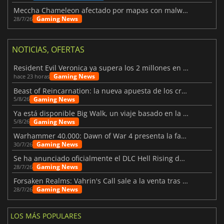
Meccha Chameleon afectado por mapas con malware y Discord
Gaming News
28/7/26
NOTICIAS, OFERTAS
Resident Evil Veronica ya supera los 2 millones en listas de deseados
Gaming News
hace 23 horas
Beast of Reincarnation: la nueva apuesta de los creadores de Pokémon
Gaming News
5/8/26
Ya está disponible Big Walk, un viaje basado en la amistad
Gaming News
5/8/26
Warhammer 40.000: Dawn of War 4 presenta la facción de los Necrones
Gaming News
30/7/26
Se ha anunciado oficialmente el DLC Hell Rising de Nioh 3
Gaming News
28/7/26
Forsaken Realms: Vahrin's Call sale a la venta tras una década
Gaming News
28/7/26
LOS MÁS POPULARES