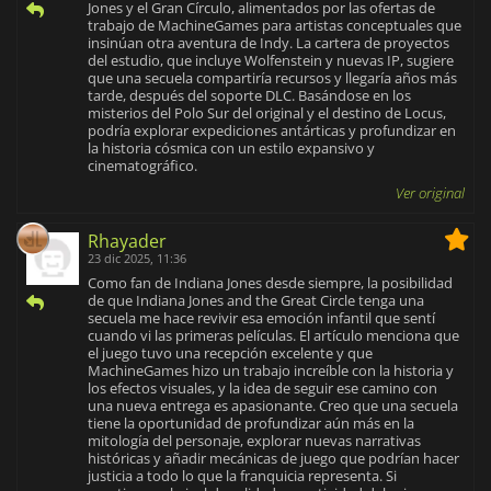
Jones y el Gran Círculo, alimentados por las ofertas de
trabajo de MachineGames para artistas conceptuales que
insinúan otra aventura de Indy. La cartera de proyectos
del estudio, que incluye Wolfenstein y nuevas IP, sugiere
que una secuela compartiría recursos y llegaría años más
tarde, después del soporte DLC. Basándose en los
misterios del Polo Sur del original y el destino de Locus,
podría explorar expediciones antárticas y profundizar en
la historia cósmica con un estilo expansivo y
cinematográfico.
Ver original
Rhayader
23 dic 2025, 11:36
Como fan de Indiana Jones desde siempre, la posibilidad
de que Indiana Jones and the Great Circle tenga una
secuela me hace revivir esa emoción infantil que sentí
cuando vi las primeras películas. El artículo menciona que
el juego tuvo una recepción excelente y que
MachineGames hizo un trabajo increíble con la historia y
los efectos visuales, y la idea de seguir ese camino con
una nueva entrega es apasionante. Creo que una secuela
tiene la oportunidad de profundizar aún más en la
mitología del personaje, explorar nuevas narrativas
históricas y añadir mecánicas de juego que podrían hacer
justicia a todo lo que la franquicia representa. Si