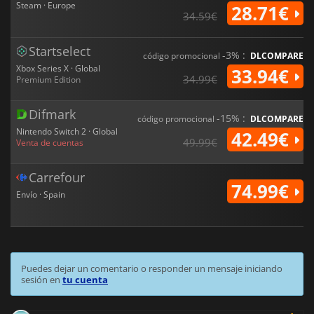
Steam · Europe
28.71€
34.59€
Startselect
-3% :
código promocional
DLCOMPARE
Xbox Series X · Global
33.94€
34.99€
Premium Edition
Difmark
-15% :
código promocional
DLCOMPARE
Nintendo Switch 2 · Global
42.49€
49.99€
Venta de cuentas
Carrefour
74.99€
Envío · Spain
Puedes dejar un comentario o responder un mensaje iniciando
sesión en
tu cuenta