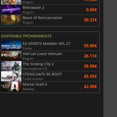
Kinguin
Retrowave 2
0.65€
Kinguin
Beast of Reincarnation
30.37€
Kinguin
DISPONIBLE PRÓXIMAMENTE
EA SPORTS Madden NFL 27
59.80€
Eneba
Hell Let Loose Vietnam
26.11€
Kinguin
The Sinking City 2
38.98€
Gamesplanet US
STEINS;GATE RE BOOT
45.95€
TodoConsolas
Mortal Shell II
42.90€
Wakkap