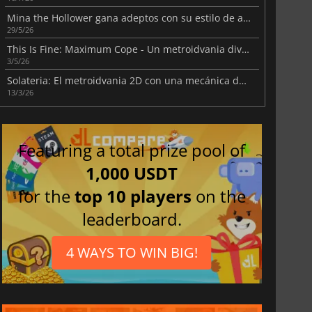
Mina the Hollower gana adeptos con su estilo de acción retro
29/5/26
This Is Fine: Maximum Cope - Un metroidvania divertidísimo
3/5/26
Solateria: El metroidvania 2D con una mecánica de parry asombrosa
13/3/26
Featuring a total prize pool of
1,000 USDT
for the
top 10 players
on the
leaderboard.
4 WAYS TO WIN BIG!