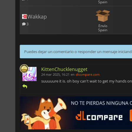
Spain
Wakkap
3
Envío
Spain
Puedes dejar un comentario o responder un mensaje iniciand
KittenChucklenugget
24 mar 2025, 16:21
en
dlcompare.com
suuuuure it is. oh boy can't wait to get my hands 