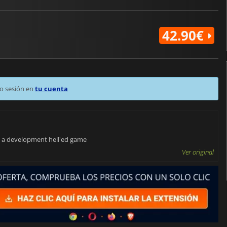
42.90€
o sesión en
tu cuenta
on a development hell'ed game
Ver original