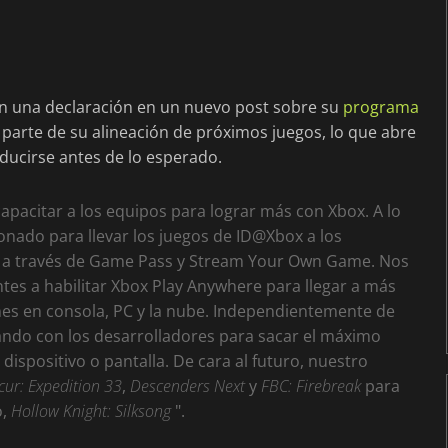
on una declaración en un nuevo post sobre su
programa
parte de su alineación de próximos juegos, lo que abre
ducirse antes de lo esperado.
pacitar a los equipos para lograr más con Xbox. A lo
onado para llevar los juegos de ID@Xbox a los
s a través de Game Pass y Stream Your Own Game. Nos
es a habilitar Xbox Play Anywhere para llegar a más
ones en consola, PC y la nube. Independientemente de
jando con los desarrolladores para sacar el máximo
 dispositivo o pantalla. De cara al futuro, nuestro
cur: Expedition 33
,
Descenders Next
y
FBC: Firebreak
para
o,
Hollow Knight: Silksong
".