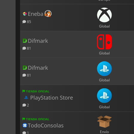
Eneba
85
Global
Difmark
81
Global
Difmark
81
Global
TIENDA OFICIAL
PlayStation Store
2
Global
TIENDA OFICIAL
TodoConsolas
Envío
1