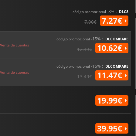
-8% :
código promocional
DLC8
7.27€
7.90€
-15% :
código promocional
DLCOMPARE
Venta de cuentas
10.62€
12.49€
-15% :
código promocional
DLCOMPARE
Venta de cuentas
11.47€
13.49€
19.99€
39.95€