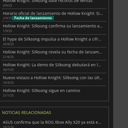
Hollow Knight: Silksong bate récords de ventas
4/9/25
Horario oficial de lanzamiento de Hollow Knight: Silksong
Fecha de lanzamiento
2/9/25
Hollow Knight: Silksong confirma su lanzamiento a bajo precio
1/9/25
El hype de Silksong impulsa a Hollow Knight a cifras récord
26/8/25
Hollow Knight: Silksong revela su fecha de lanzamiento con un tráiler
21/8/25
Hollow Knight: La demo de Silksong debutará en la Gamescom 2025
30/7/25
Nuevo vistazo a Hollow Knight: Silksong con las últimas capturas de pantalla
10/4/25
Hollow Knight: Silksong sigue en camino
21/1/25
NOTICIAS RELACIONADAS
ASUS confirma que la ROG Xbox Ally X20 ya está en camino
16/7/26