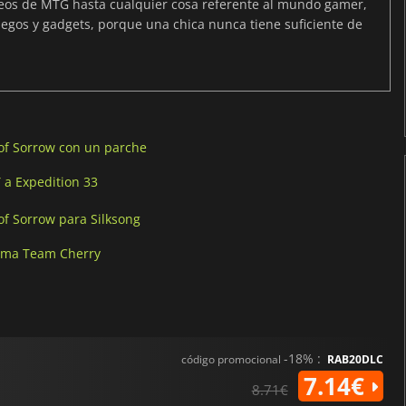
neos de MTG hasta cualquier cosa referente al mundo gamer,
egos y gadgets, porque una chica nunca tiene suficiente de
 of Sorrow con un parche
 a Expedition 33
of Sorrow para Silksong
irma Team Cherry
-18% :
código promocional
RAB20DLC
7.14€
8.71€