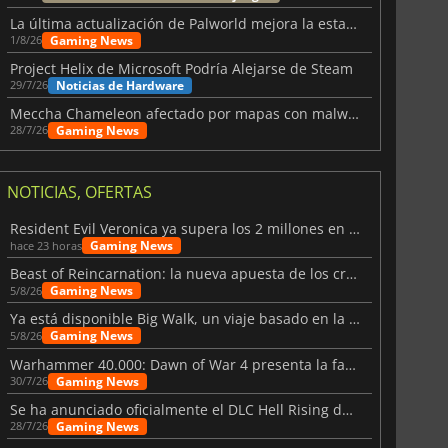
La última actualización de Palworld mejora la estabilidad
Gaming News
1/8/26
Project Helix de Microsoft Podría Alejarse de Steam
Noticias de Hardware
29/7/26
Meccha Chameleon afectado por mapas con malware y Discord
Gaming News
28/7/26
NOTICIAS, OFERTAS
Resident Evil Veronica ya supera los 2 millones en listas de deseados
Gaming News
hace 23 horas
Beast of Reincarnation: la nueva apuesta de los creadores de Pokémon
Gaming News
5/8/26
Ya está disponible Big Walk, un viaje basado en la amistad
Gaming News
5/8/26
Warhammer 40.000: Dawn of War 4 presenta la facción de los Necrones
Gaming News
30/7/26
Se ha anunciado oficialmente el DLC Hell Rising de Nioh 3
Gaming News
28/7/26