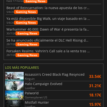
Gaming News
hace 17 horas
Beast of Reincarnation: la nueva apuesta de los creadores de Pokémon
Gaming News
5/8/26
Ya está disponible Big Walk, un viaje basado en la amistad
Gaming News
5/8/26
Warhammer 40.000: Dawn of War 4 presenta la facción de los Necrones
Gaming News
30/7/26
Se ha anunciado oficialmente el DLC Hell Rising de Nioh 3
Gaming News
28/7/26
Forsaken Realms: Vahrin's Call sale a la venta tras una década
Gaming News
28/7/26
LOS MÁS POPULARES
Assassin's Creed Black Flag Resynced
33.54€
Kinguin
Halo Campaign Evolved
31.21€
LootBar
Palworld
18.17€
Gamesplanet US
Mistfall Hunter
15.97€
LootBar