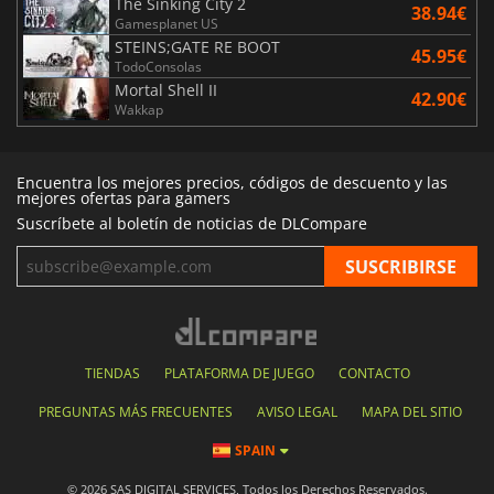
The Sinking City 2
38.94€
Gamesplanet US
STEINS;GATE RE BOOT
45.95€
TodoConsolas
Mortal Shell II
42.90€
Wakkap
Encuentra los mejores precios, códigos de descuento y las
mejores ofertas para gamers
Suscríbete al boletín de noticias de DLCompare
TIENDAS
PLATAFORMA DE JUEGO
CONTACTO
PREGUNTAS MÁS FRECUENTES
AVISO LEGAL
MAPA DEL SITIO
SPAIN
© 2026 SAS DIGITAL SERVICES, Todos los Derechos Reservados.