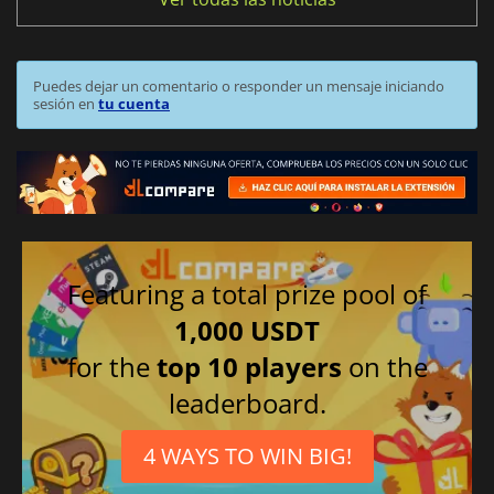
Puedes dejar un comentario o responder un mensaje iniciando
sesión en
tu cuenta
Featuring a total prize pool of
1,000 USDT
for the
top 10 players
on the
leaderboard.
4 WAYS TO WIN BIG!