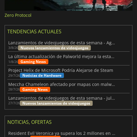
Zero Protocol
TENDENCIAS ACTUALES
Lanzamientos de videojuegos de esta semana - Agosto de 2026 (semana 32)
Nuevos lanzamientos de videojuegos
3/8/26
La última actualización de Palworld mejora la estabilidad
Gaming News
1/8/26
Project Helix de Microsoft Podría Alejarse de Steam
Noticias de Hardware
29/7/26
Meccha Chameleon afectado por mapas con malware y Discord
Gaming News
28/7/26
Lanzamientos de videojuegos de esta semana - julio 2026 (semana 31)
Nuevos lanzamientos de videojuegos
27/7/26
NOTICIAS, OFERTAS
Resident Evil Veronica ya supera los 2 millones en listas de deseados