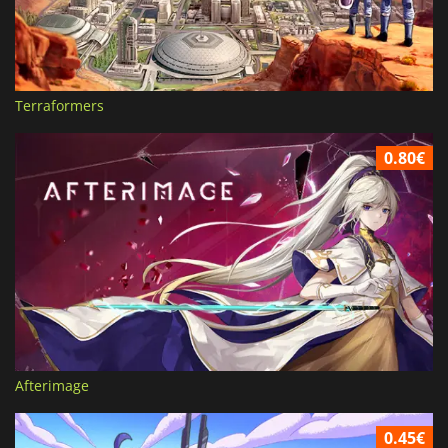
Terraformers
0.80€
Afterimage
0.45€