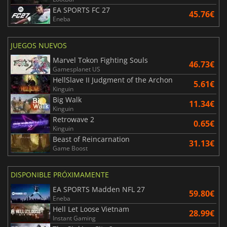
EA SPORTS FC 27
45.76€
Eneba
JUEGOS NUEVOS
Marvel Tokon Fighting Souls
46.73€
Gamesplanet US
HellSlave II Judgment of the Archon
5.61€
Kinguin
Big Walk
11.34€
Kinguin
Retrowave 2
0.65€
Kinguin
Beast of Reincarnation
31.13€
Game Boost
DISPONIBLE PRÓXIMAMENTE
EA SPORTS Madden NFL 27
59.80€
Eneba
Hell Let Loose Vietnam
28.99€
Instant Gaming