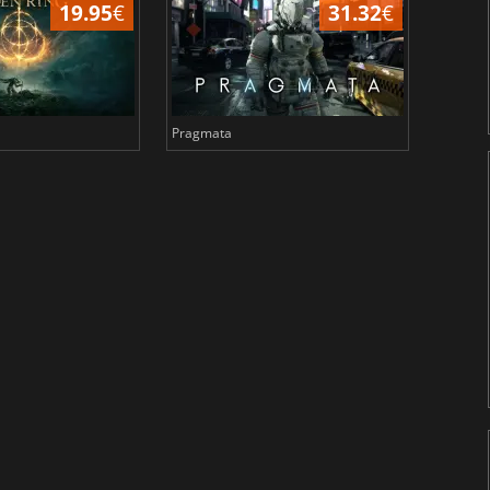
19.95
€
31.32
€
Pragmata
Total 