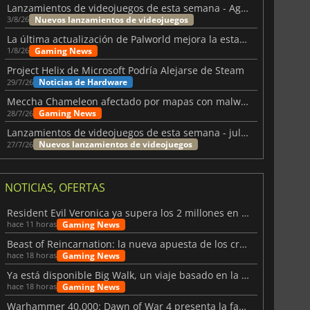
Lanzamientos de videojuegos de esta semana - Agosto de 2026 (semana 32)
Nuevos lanzamientos de videojuegos
3/8/26
La última actualización de Palworld mejora la estabilidad
Gaming News
1/8/26
Project Helix de Microsoft Podría Alejarse de Steam
Noticias de Hardware
29/7/26
Meccha Chameleon afectado por mapas con malware y Discord
Gaming News
28/7/26
Lanzamientos de videojuegos de esta semana - julio 2026 (semana 31)
Nuevos lanzamientos de videojuegos
27/7/26
NOTICIAS, OFERTAS
Resident Evil Veronica ya supera los 2 millones en listas de deseados
Gaming News
hace 11 horas
Beast of Reincarnation: la nueva apuesta de los creadores de Pokémon
Gaming News
hace 18 horas
Ya está disponible Big Walk, un viaje basado en la amistad
Gaming News
hace 18 horas
Warhammer 40.000: Dawn of War 4 presenta la facción de los Necrones