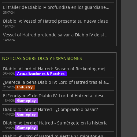
El tráiler de Diablo IV profundiza en los guardianes espirituales del Spiritborn
25/7/24
Diablo IV: Vessel of Hatred presenta su nueva clase
19/7/24
Vessel of Hatred pretende salvar a Diablo IV de sí mismo
14/6/24
NOTICIAS SOBRE DLCS Y EXPANSIONES
Diablo IV Lord of Hatred: Season of Reckoning mejora la experiencia
Actualizaciones & Parches
25/4/26
¿Merece la pena Diablo IV: Lord of Hatred tras el análisis de IGN?
Industry
21/4/26
El "endgame" de Diablo IV: Lord of Hatred al descubierto
Gameplay
18/4/26
Diablo 4: Lord of Hatred - ¿Comprarlo o pasar?
Gameplay
14/4/26
Diablo IV: Lord of Hatred - Sumérgete en la historia
Gameplay
13/4/26
Diablo IV: Lord of Hatred mujestra 21 minutos en el juego en Skovos