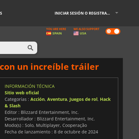
S
INICIAR SESIÓN O REGISTRARSE
YOU ARE HERE
WE ALSO SUPPORT
Dark
SPAIN
USA
mode
con un increíble tráiler
INFORMACIÓN TÉCNICA
Sitio web oficial
Categorías :
Acción
,
Aventura
,
Juegos de rol
,
Hack
& Slash
Editor : Blizzard Entertainment, Inc.
Desarrollador : Blizzard Entertainment, Inc.
Modo(s) : Solo, Multiplayer, Cooperação
Fecha de lanzamiento : 8 de octubre de 2024