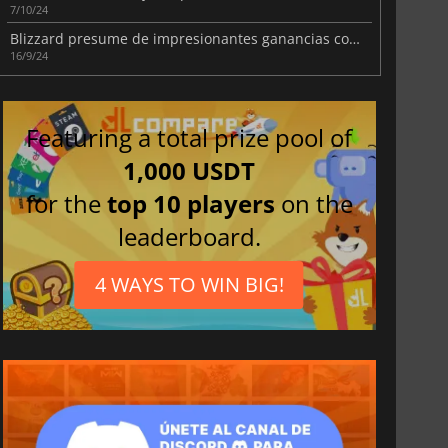
7/10/24
Blizzard presume de impresionantes ganancias con las microtransacciones de Diablo IV
16/9/24
Featuring a total prize pool of
1,000 USDT
for the
top 10 players
on the
leaderboard.
4 WAYS TO WIN BIG!