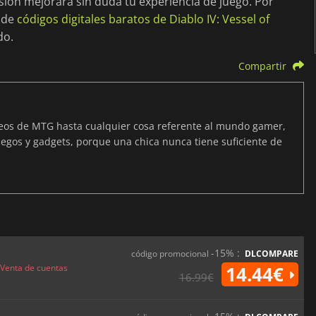
sión mejorará sin duda tu experiencia de juego. Por
 de
códigos digitales baratos de Diablo IV: Vessel of
do.
Compartir
neos de MTG hasta cualquier cosa referente al mundo gamer,
egos y gadgets, porque una chica nunca tiene suficiente de
d
-15% :
código promocional
DLCOMPARE
Venta de cuentas
14.44€
16.99€