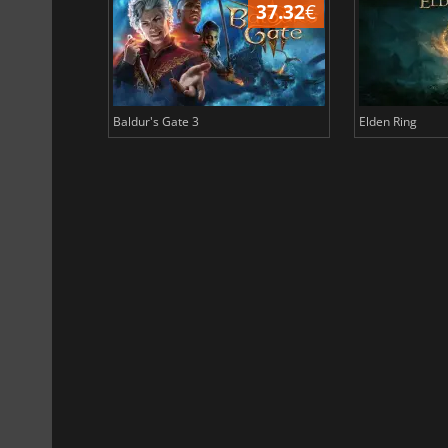
44.87
€
37.32
€
Baldur's Gate 3
Elden Ring