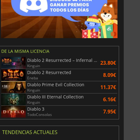
DE LA MISMA LICENCIA
Diablo 2 Resurrected – Infernal Edition
23.80€
Kinguin
Diablo 2 Resurrected
8.09€
Eneba
Diablo Prime Evil Collection
11.37€
Kinguin
Diablo III Eternal Collection
6.16€
Kinguin
Diablo 3
7.95€
TodoConsolas
TENDENCIAS ACTUALES