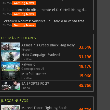
6.75
€
15.48
€
Gaming News
30/7/26
Se ha anunciado oficialmente el DLC Hell Rising de Nioh 3
Gaming News
28/7/26
Forsaken Realms: Vahrin's Call sale a la venta tras una década
Gaming News
28/7/26
War WARHAMMER 3
Lies Of P
LOS MÁS POPULARES
Assassin's Creed Black Flag Resynced
33.54€
Kinguin
Halo Campaign Evolved
31.19€
LootBar
Palworld
18.17€
Gamesplanet US
Mistfall Hunter
15.96€
LootBar
EA SPORTS FC 27
45.76€
Eneba
JUEGOS NUEVOS
Marvel Tokon Fighting Souls
46.73€