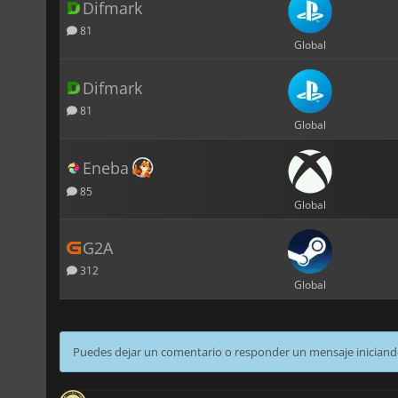
Difmark
81
Global
Difmark
81
Global
Eneba
85
Global
G2A
312
Global
Puedes dejar un comentario o responder un mensaje iniciand