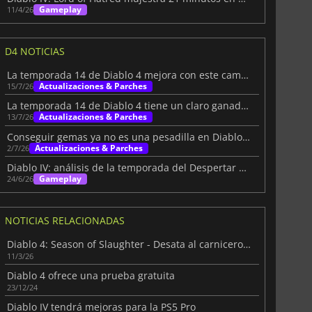
Gameplay
11/4/26
D4 NOTICIAS
La temporada 14 de Diablo 4 mejora con este cambio de Blizzard
Actualizaciones & Parches
15/7/26
La temporada 14 de Diablo 4 tiene un claro ganador, y es el pícaro
Actualizaciones & Parches
13/7/26
Conseguir gemas ya no es una pesadilla en Diablo IV
Actualizaciones & Parches
2/7/26
Diablo IV: análisis de la temporada del Despertar de la Muerte
Gameplay
24/6/26
NOTICIAS RELACIONADAS
Diablo 4: Season of Slaughter - Desata al carnicero que llevas dentro
11/3/26
Diablo 4 ofrece una prueba gratuita
23/12/24
Diablo IV tendrá mejoras para la PS5 Pro